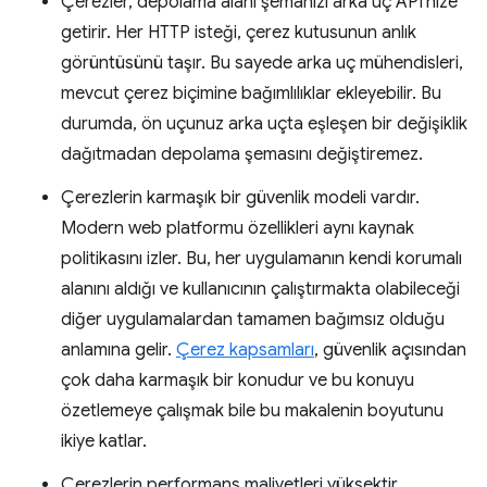
Çerezler, depolama alanı şemanızı arka uç API'nize
getirir. Her HTTP isteği, çerez kutusunun anlık
görüntüsünü taşır. Bu sayede arka uç mühendisleri,
mevcut çerez biçimine bağımlılıklar ekleyebilir. Bu
durumda, ön uçunuz arka uçta eşleşen bir değişiklik
dağıtmadan depolama şemasını değiştiremez.
Çerezlerin karmaşık bir güvenlik modeli vardır.
Modern web platformu özellikleri aynı kaynak
politikasını izler. Bu, her uygulamanın kendi korumalı
alanını aldığı ve kullanıcının çalıştırmakta olabileceği
diğer uygulamalardan tamamen bağımsız olduğu
anlamına gelir.
Çerez kapsamları
, güvenlik açısından
çok daha karmaşık bir konudur ve bu konuyu
özetlemeye çalışmak bile bu makalenin boyutunu
ikiye katlar.
Çerezlerin performans maliyetleri yüksektir.