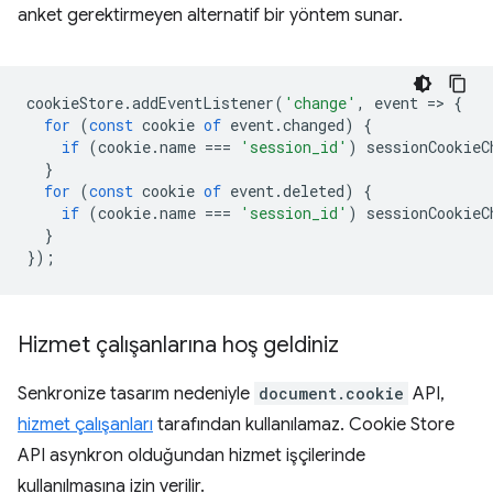
anket gerektirmeyen alternatif bir yöntem sunar.
cookieStore
.
addEventListener
(
'change'
,
event
=
>
{
for
(
const
cookie
of
event
.
changed
)
{
if
(
cookie
.
name
===
'session_id'
)
sessionCookieC
}
for
(
const
cookie
of
event
.
deleted
)
{
if
(
cookie
.
name
===
'session_id'
)
sessionCookieC
}
});
Hizmet çalışanlarına hoş geldiniz
Senkronize tasarım nedeniyle
document.cookie
API,
hizmet çalışanları
tarafından kullanılamaz. Cookie Store
API asynkron olduğundan hizmet işçilerinde
kullanılmasına izin verilir.