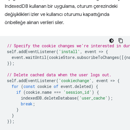
IndexedDB kullanan bir uygulama, oturum çerezindeki
değişiklikleri izler ve kullanıcı oturumu kapattığında
önbelleğe alınan verileri siler.
// Specify the cookie changes we're interested in du
self
.
addEventListener
(
'install'
,
event
=
>
{
event
.
waitUntil
(
cookieStore
.
subscribeToChanges
([{
n
});
// Delete cached data when the user logs out.
self
.
addEventListener
(
'cookiechange'
,
event
=
>
{
for
(
const
cookie
of
event
.
deleted
)
{
if
(
cookie
.
name
===
'session_id'
)
{
indexedDB
.
deleteDatabase
(
'user_cache'
);
break
;
}
}
});