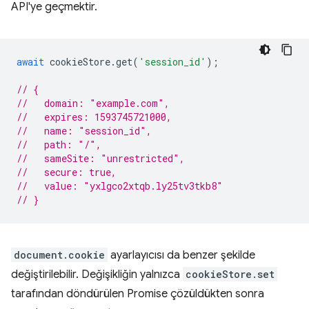
API'ye geçmektir.
await
cookieStore
.
get
(
'session_id'
);
// {
//   domain: "example.com",
//   expires: 1593745721000,
//   name: "session_id",
//   path: "/",
//   sameSite: "unrestricted",
//   secure: true,
//   value: "yxlgco2xtqb.ly25tv3tkb8"
// }
document.cookie
ayarlayıcısı da benzer şekilde
değiştirilebilir. Değişikliğin yalnızca
cookieStore.set
tarafından döndürülen Promise çözüldükten sonra