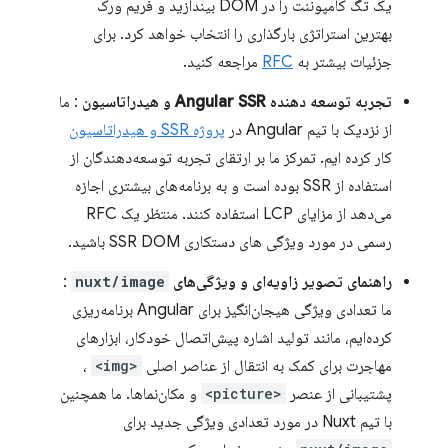
یک تگ کامپوننت را در DOM بیندازید و فریم ورک
بهترین استراتژی بارگذاری را انتخاب خواهد کرد. برای
جزئیات بیشتر به
RFC
مراجعه کنید.
تجربه توسعه دهنده Angular SSR و هیدراتاسیون
: ما
از نزدیک با تیم Angular در
پروژه SSR و هیدراتاسیون
کار کرده ایم. تمرکز ما بر ارتقای تجربه توسعه‌دهندگان از
استفاده از SSR بوده است و به برنامه‌های بیشتری اجازه
می‌دهد از مزایای LCP استفاده کنند. منتظر یک RFC
رسمی در مورد ویژگی های دستکاری SSR DOM باشید.
راهنمای تصویر زاویه‌ای و ویژگی‌های
nuxt/image
:
ما تعدادی ویژگی هیجان‌انگیز برای Angular برنامه‌ریزی
کرده‌ایم، مانند تولید اشاره پیش‌اتصال خودکار، ابزارهای
مهاجرت برای کمک به انتقال از عناصر اصلی
<img>
،
پشتیبانی از عنصر
<picture>
و مکان‌نماها. ما همچنین
با تیم Nuxt در مورد تعدادی ویژگی جدید برای