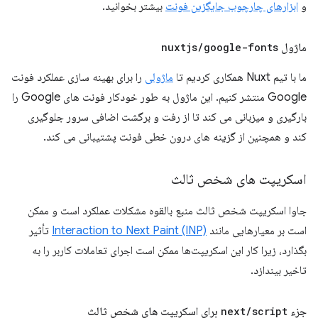
و
ابزارهای چارچوب جایگزین فونت
بیشتر بخوانید.
ماژول
google-fonts
/
nuxtjs
ما با تیم Nuxt همکاری کردیم تا
ماژولی
را برای بهینه سازی عملکرد فونت
Google منتشر کنیم. این ماژول به طور خودکار فونت های Google را
بارگیری و میزبانی می کند تا از رفت و برگشت اضافی سرور جلوگیری
کند و همچنین از گزینه های درون خطی فونت پشتیبانی می کند.
اسکریپت های شخص ثالث
جاوا اسکریپت شخص ثالث منبع بالقوه مشکلات عملکرد است و ممکن
است بر معیارهایی مانند
Interaction to Next Paint (INP)
تأثیر
بگذارد، زیرا کار این اسکریپت‌ها ممکن است اجرای تعاملات کاربر را به
تاخیر بیندازد.
جزء
script
/
next
برای اسکریپت های شخص ثالث