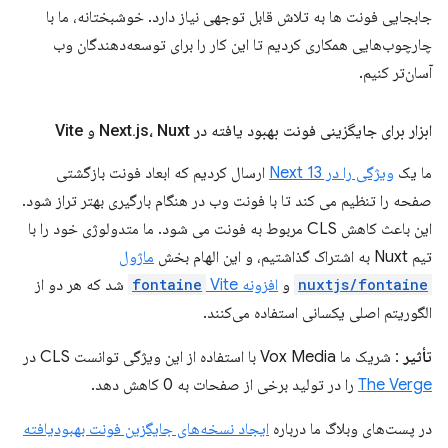
جابجایی فونت ها به تلاش قابل توجهی نیاز دارد. خوشبختانه، ما با
چارچوب‌هایی همکاری کردیم تا این کار را برای توسعه‌دهندگان وب
آسان‌تر کنیم.
ابزار برای جایگزینی فونت بهبود یافته در Next
js، Nuxt و Vite
.
ما یک
ویژگی را در Next 13
ارسال کردیم که ابعاد فونت بازگشتی
صفحه را تنظیم می کند تا با فونت وب در هنگام بارگیری بهتر تراز شود.
این باعث کاهش CLS مربوط به فونت می شود. ما متدولوژی خود را با
تیم Nuxt به اشتراک گذاشتیم، و این الهام بخش
ماژول
nuxtjs/fontaine
و
افزونه
Vite
fontaine
شد که هر دو از
الگوریتم اصلی یکسانی استفاده می‌کنند.
تأثیر
: شریک ما Vox Media با استفاده از این ویژگی توانست CLS در
The Verge
را در تولید برخی از صفحات به 0 کاهش دهد.
در پست‌های وبلاگ ما درباره
ایجاد نسخه‌های جایگزین فونت بهبودیافته