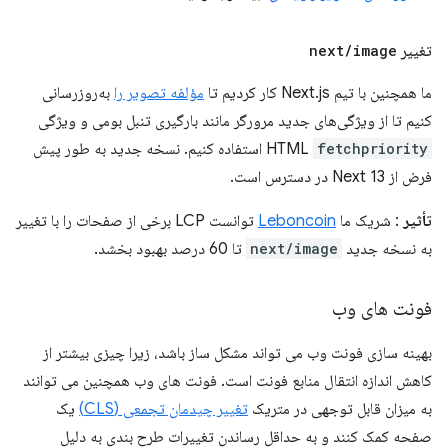
تغییر
image
/
next
ما همچنین با تیم Next.js کار کردیم تا
مؤلفه تصویر را
به‌روزرسانی
کنیم تا از ویژگی‌های جدید مرورگر مانند بارگیری تنبل بومی و ویژگی
fetchpriority
HTML
استفاده کنیم. نسخه جدید به طور پیش
فرض از Next 13 در دسترس است.
تأثیر
: شریک ما
Leboncoin
توانست LCP برخی از صفحات را با تغییر
به نسخه جدید
next/image
تا 60 درصد بهبود بخشد.
فونت های وب
بهینه سازی فونت وب می تواند مشکل ساز باشد، زیرا چیزی بیشتر از
کاهش اندازه انتقال منابع فونت است. فونت های وب همچنین می توانند
به میزان قابل توجهی در متریک
تغییر چیدمان تجمعی (CLS)
یک
صفحه کمک کنند و به حداقل رساندن تغییرات طرح بندی به دلیل