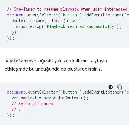
// One-liner to resume playback when user interacted
document
.
querySelector
(
'button'
).
addEventListener
(
'c
context
.
resume
().
then
(()
=
>
{
console
.
log
(
'Playback resumed successfully'
);
});
});
AudioContext
öğesini yalnızca kullanıcı sayfayla
etkileşimde bulunduğunda da oluşturabilirsiniz.
document
.
querySelector
(
'button'
).
addEventListener
(
'c
var
context
=
new
AudioContext
();
// Setup all nodes
// ...
});