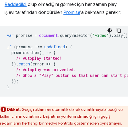
Reddedildi
olup olmadığını görmek için her zaman play
işlevi tarafından döndürülen
Promise
'a bakmanız gerekir:
var
promise
=
document
.
querySelector
(
'video'
).
play
()
if
(
promise
!==
undefined
)
{
promise
.
then
(
_
=
>
{
// Autoplay started!
}).
catch
(
error
=
>
{
// Autoplay was prevented.
// Show a "Play" button so that user can start p
});
}
Dikkat:
Geçiş reklamları otomatik olarak oynatılmayabileceği ve
kullanıcıların oynatmayı başlatma yöntemi olmadığı için geçiş
reklamlarını herhangi bir medya kontrolü göstermeden oynatmayın.