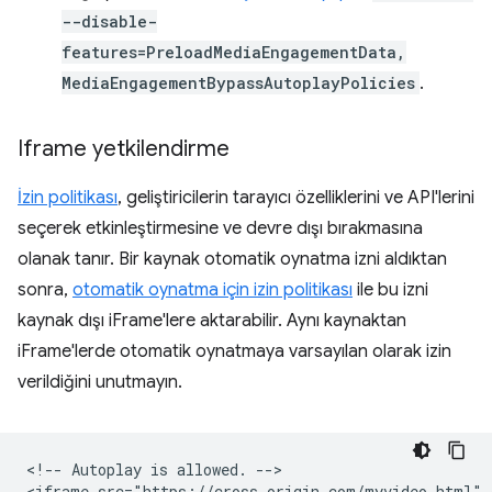
--disable-
features=PreloadMediaEngagementData,
MediaEngagementBypassAutoplayPolicies
.
Iframe yetkilendirme
İzin politikası
, geliştiricilerin tarayıcı özelliklerini ve API'lerini
seçerek etkinleştirmesine ve devre dışı bırakmasına
olanak tanır. Bir kaynak otomatik oynatma izni aldıktan
sonra,
otomatik oynatma için izin politikası
ile bu izni
kaynak dışı iFrame'lere aktarabilir. Aynı kaynaktan
iFrame'lerde otomatik oynatmaya varsayılan olarak izin
verildiğini unutmayın.
<!-- Autoplay is allowed. -->

<iframe src="https://cross-origin.com/myvideo.html" 