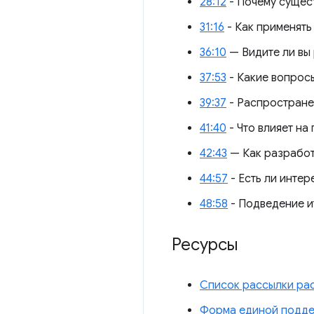
28:12
- Почему сущес
31:16
- Как применят
36:10
— Видите ли вы
37:53
- Какие вопрос
39:37
- Распростране
41:40
- Что влияет на
42:43
— Как разработ
44:57
- Есть ли инте
48:58
- Подведение и
Ресурсы
Список рассылки ра
Форма единой подд