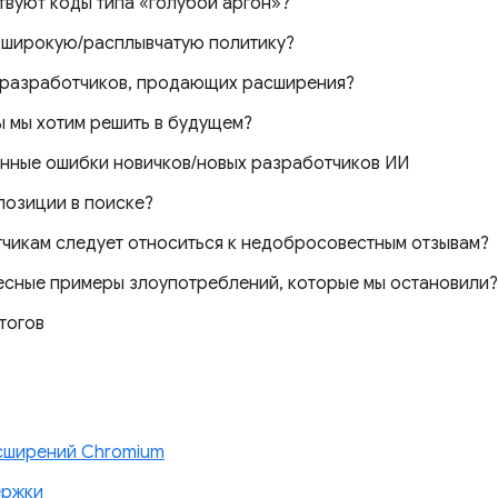
твуют коды типа «голубой аргон»?
ь широкую/расплывчатую политику?
 разработчиков, продающих расширения?
ы мы хотим решить в будущем?
нные ошибки новичков/новых разработчиков ИИ
 позиции в поиске?
чикам следует относиться к недобросовестным отзывам?
ресные примеры злоупотреблений, которые мы остановили?
тогов
сширений Chromium
ержки