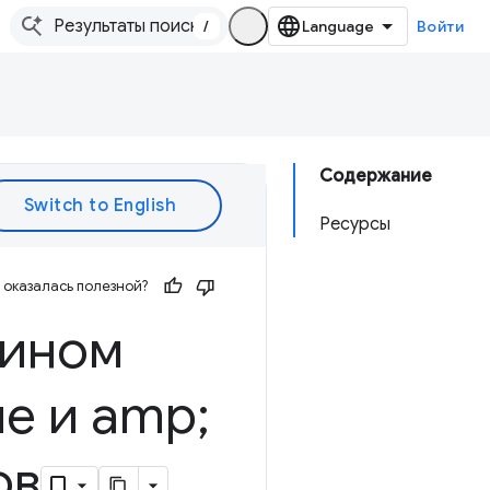
/
Войти
Содержание
Ресурсы
оказалась полезной?
зином
е и amp;
ов