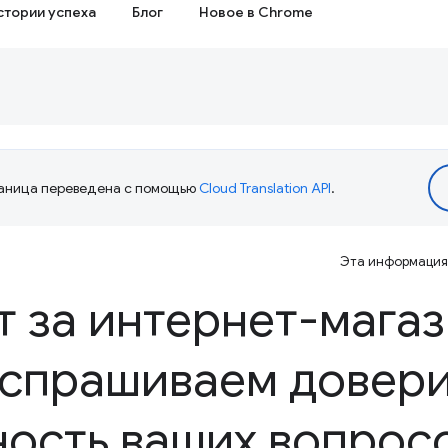
стории успеха
Блог
Новое в Chrome
аница переведена с помощью
Cloud Translation API
.
Эта информация 
т за интернет-мага
 спрашиваем довери
ность ваших вопрос