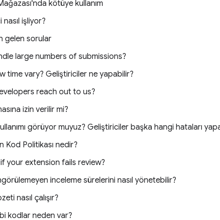
ğazası'nda kötüye kullanım
nasıl işliyor?
en gelen sorular
ndle large numbers of submissions?
time vary? Geliştiriciler ne yapabilir?
velopers reach out to us?
asına izin verilir mi?
kullanımı görüyor muyuz? Geliştiriciler başka hangi hataları yap
n Kod Politikası nedir?
f your extension fails review?
 öngörülemeyen inceleme sürelerini nasıl yönetebilir?
eti nasıl çalışır?
bi kodlar neden var?