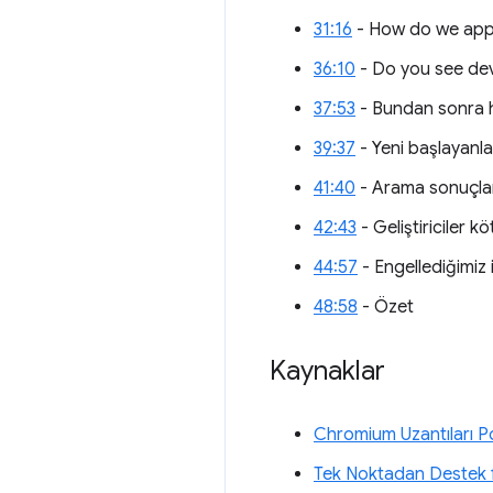
31:16
- How do we appl
36:10
- Do you see dev
37:53
- Bundan sonra h
39:37
- Yeni başlayanlar
41:40
- Arama sonuçları
42:43
- Geliştiriciler k
44:57
- Engellediğimiz 
48:58
- Özet
Kaynaklar
Chromium Uzantıları Po
Tek Noktadan Destek