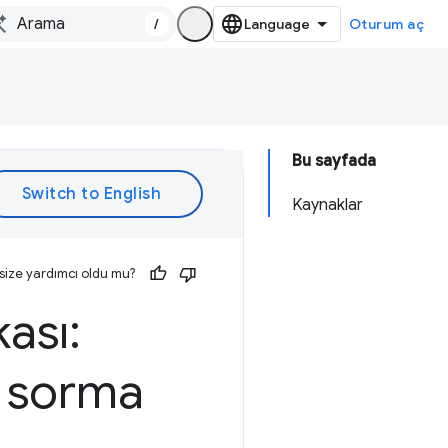
/
Oturum aç
Bu sayfada
Kaynaklar
size yardımcı oldu mu?
ası:
ı sorma