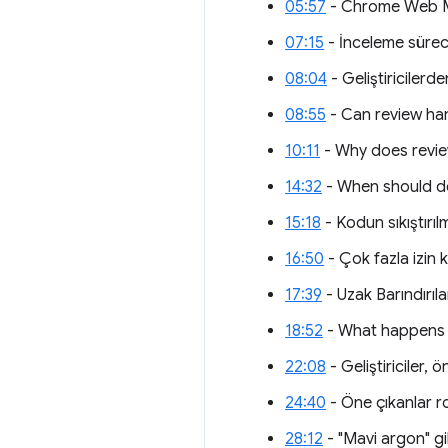
05:57
- Chrome Web Ma
07:15
- İnceleme süreci 
08:04
- Geliştiricilerd
08:55
- Can review ha
10:11
- Why does review 
14:32
- When should de
15:18
- Kodun sıkıştırılm
16:50
- Çok fazla izin 
17:39
- Uzak Barındırıla
18:52
- What happens i
22:08
- Geliştiriciler,
24:40
- Öne çıkanlar roz
28:12
- "Mavi argon" gi