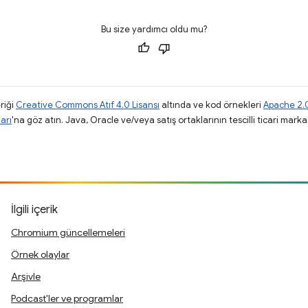
Bu size yardımcı oldu mu?
riği
Creative Commons Atıf 4.0 Lisansı
altında ve kod örnekleri
Apache 2.0
arı
'na göz atın. Java, Oracle ve/veya satış ortaklarının tescilli ticari markas
.
İlgili içerik
Chromium güncellemeleri
Örnek olaylar
Arşivle
Podcast'ler ve programlar