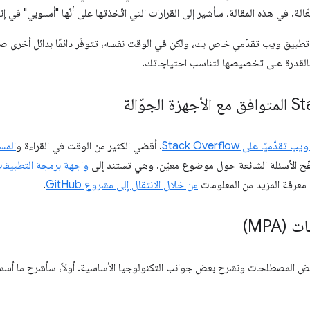
ّالة. في هذه المقالة، سأشير إلى القرارات التي اتّخذتها على أنّها "أسلوبي" في 
طبيق ويب تقدّمي خاص بك، ولكن في الوقت نفسه، تتوفّر دائمًا بدائل أخرى صا
 بالقدرة على تخصيصها لتناسب احتياجاتك.
قدّميًا على Stack Overflow
. أقضي الكثير من الوقت في القراءة و
المس
ح الأسئلة الشائعة حول موضوع معيّن. وهي تستند إلى
واجهة برمجة التطبيقات العامة e API
معرفة المزيد من المعلومات
من خلال الانتقال إلى مشروع GitHub
.
MPA)
 بعض المصطلحات ونشرح بعض جوانب التكنولوجيا الأساسية. أولاً، سأشرح ما أس