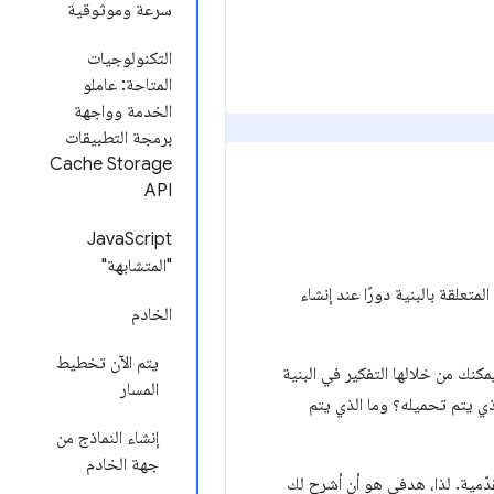
سرعة وموثوقية
التكنولوجيات
المتاحة: عاملو
الخدمة وواجهة
برمجة التطبيقات
Cache Storage
API
JavaScript
"المتشابهة"
علقة بالبنية دورًا عند إنشاء
الخادم
يتم الآن تخطيط
كنك من خلالها التفكير في البنية
المسار
سئلة التالية على نفسك: عندما ينتقل مستخدم إلى صفحة على موقعي الإلكتروني، ما هو رمز HTML الذي يتم تحميله؟ وما الذي يتم
إنشاء النماذج من
جهة الخادم
قدّمية. لذا، هدفي هو أن أشرح لك