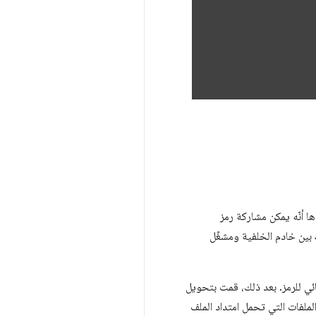
ا أنّه يمكن مشاركة رمز
JavaScript نفسه بين بيئات تشغيل مختلفة. عندما أنشأتُ تطبيق الويب التقدّمي، أردتُ مشاركة رمز JavaScript بين خادم الخلفية ومشغّل
ي للرمز. بعد ذلك، قمت بتحويل
ملفات التي تحمل امتداد الملف