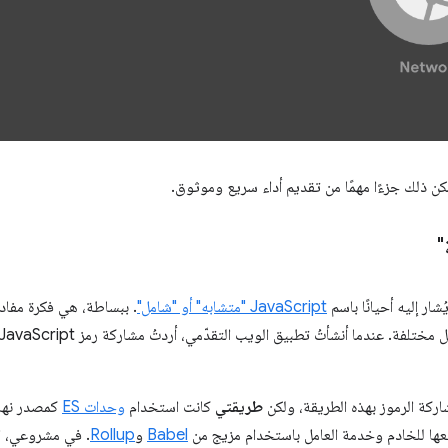
مكن ذلك جزءًا مهمًا من تقديم أداء سريع وموثوق.
ار إليه أحيانًا باسم
JavaScript "متشابه" أو "شامل"
. ببساطة، هي فكرة مفاده
اركة الرموز بهذه الطريقة، ولكن
طريقتي
كانت استخدام
وحدات ES
كمصدر نهائ
ها للخادم وخدمة العامل باستخدام مزيج من
Babel
و
Rollup
. في مشروعي، ال