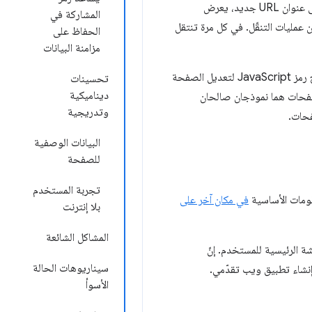
MPA هو اسم فاخر للهندسة المعمارية التقليدية المستخدَمة منذ بداية الويب. في كل مرة ينتقل فيها المستخدم إلى عنوان URL جديد، يعرض
المشاركة في
حتوى بين عمليات التنقّل. في كل مرة تنتقل
الحفاظ على
مزامنة البيانات
(SPA) المخصّص لإنشاء تطبيقات الويب، حيث يشغّل المتصفّح رمز JavaScript لتعديل الصفحة
تحسينات
ديناميكية
لصفحات هما نموذجان صالحان
وتدريجية
فحات.
البيانات الوصفية
للصفحة
تجربة المستخدم
في مكان آخر على
بلا إنترنت
المشاكل الشائعة
على الشاشة الرئيسية للمستخدم. إنّ
سيناريوهات الحالة
إنشاء تطبيق ويب تقدّمي.
الأسوأ