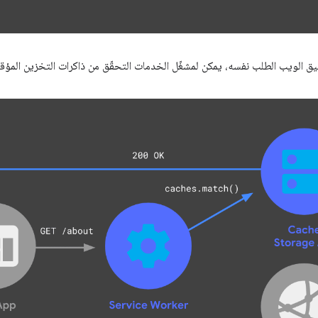
يق الويب الطلب نفسه، يمكن لمشغّل الخدمات التحقّق من ذاكرات التخزين المؤقت و