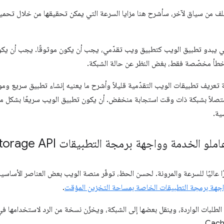
لف من سياق لآخر، سأشرح هنا مزايا السرعة التي يمكن تحقيقها من خلال تحميل
 يبدو تطبيق الويب كتطبيق ويب تقدّمي، يجب أن يكون موثوقًا. يجب أن يكون 
خطأ مخصّصة فقط، بغض النظر عن حالة الشبكة.
 تعريف تطبيقات الويب التقدّمية قليلاً وأشرح ما يعنيه إنشاء تطبيق سريع ومو
صلاً بشبكة ذات وقت استجابة منخفض. أن يكون تطبيق الويب سريعًا بشكل مو
ية.
لخدمة وواجهة برمجة التطبيقات Cache Storage API
ًا عاليًا للسرعة والمرونة. لحسن الحظ، توفّر منصة الويب بعض العناصر الأساس
جهة برمجة التطبيقات الخاصة بمساحة التخزين المؤقت
.
لطلبات الواردة، وينقل بعضها إلى الشبكة، ويخزّن نسخة من الرد لاستخدامها 