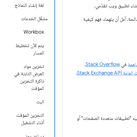
لغة إنشاء النماذج
إنشاء تطبيق ويب تقدّمي.
مشغّل الخدمات
لحة. آمل أن يلهمك فهم كيفية
Workbox
يتم الآن تخطيط
المسار
اهمة
في
Stack Overflow
،
تخزين مواد
Stack Exchang
.
العرض الثابتة في
ذاكرة التخزين
المؤقت
البث
التخزين المؤقت
ميه "تطبيقات متعددة الصفحات" أو
أثناء التشغيل
يساعد رمز