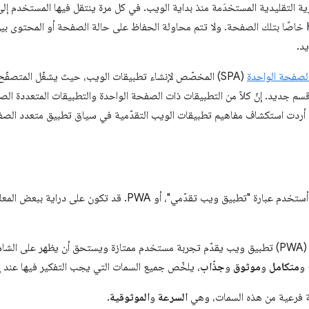
المتصفّح بشكل تدريجي رمز HTML خاصًا بتلك الصفحة. ولا تتم محاولة الحفاظ على حالة الصفحة أو الم
د.
لصفحة الواحدة
قسم جديد. إنّ كلاً من التطبيقات ذات الصفحة الواحدة والتطبيقات المتعددة ا
 أردت استكشاف مفاهيم تطبيقات الويب التقدّمية في سياق تطبيق متعدد الص
 تقدّمي"، أو PWA. قد تكون على دراية ببعض المعلومات الأساسية
يمكنك اعتبار تطبيق الويب التقدّمي (PWA) تطبيق ويب يقدّم تجربة مستخدم ممتازة ويستحق أن يظهر 
 و
متكامل
و
موثوق
و
جذّاب
، يلخّص جميع السمات التي يجب التفكير فيها عند 
ة فرعية من هذه السمات، وهي
السرعة
و
الموثوقية
.