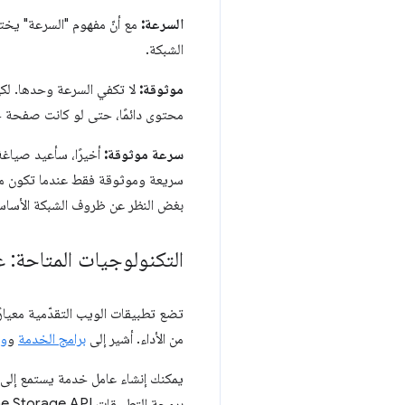
السرعة:
مع أنّ مفهوم "السرعة" يخت
الشبكة.
موثوقة:
لا تكفي السرعة وحدها. لكي
محتوى دائمًا، حتى لو كانت صفحة 
سرعة موثوقة:
أخيرًا، سأعيد صياغة
سريعة وموثوقة فقط عندما تكون مت
بغض النظر عن ظروف الشبكة الأساس
التكنولوجيات المتاحة: عاملو ا
تضع تطبيقات الويب التقدّمية معيار
من الأداء. أشير إلى
برامج الخدمة
و
وا
يمكنك إنشاء عامل خدمة يستمع إلى ا
برمجة التطبيقات Cache Storage API.