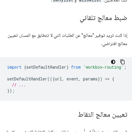
كلتا العلامتين.
و
.
ضبط معالج تلقائي
إذا كنت تريد توفير "معالج" عن الطلبات التي لا تتطابق مع المسار، تعيين
معالج افتراضي.
import
{
setDefaultHandler
}
from
'workbox-routing'
;
setDefaultHandler
(({
url
,
event
,
params
})
=
>
{
// ...
});
تعيين معالج التقاط