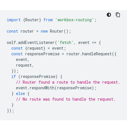
import
{
Router
}
from
'workbox-routing'
;
const
router
=
new
Router
();
self
.
addEventListener
(
'fetch'
,
event
=
>
{
const
{
request
}
=
event
;
const
responsePromise
=
router
.
handleRequest
({
event
,
request
,
});
if
(
responsePromise
)
{
// Router found a route to handle the request.
event
.
respondWith
(
responsePromise
);
}
else
{
// No route was found to handle the request.
}
});