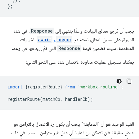
};
يجب أن يُرجع معالج البيانات وعدًا ينتهي إلى
Response
. في هذه
الدورة، على سبيل المثال، نستخدم
async
و
await
الخيارات
المتقدمة، سيتم تضمين قيمة
Response
التي تمّ إرجاعها في وعد.
يمكنك تسجيل عمليات معاودة الاتصال هذه على النحو التالي:
import
{
registerRoute
}
from
'workbox-routing'
;
registerRoute
(
matchCb
,
handlerCb
);
القيد الوحيد هو أن "المطابقة" يجب أن يكون رد الاتصال
بالتزامن
مع
عرض حقيقة فلن تتمكن من تنفيذ أي عمل غير متزامن. السبب في ذلك