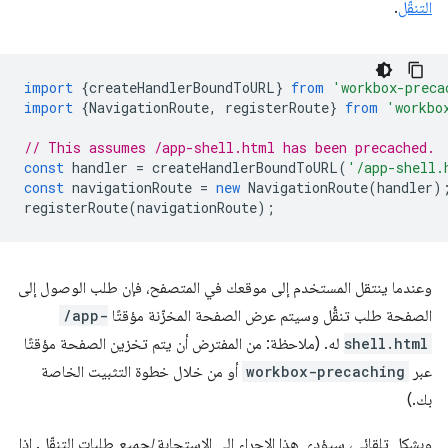
التنقّل
.
import
{
createHandlerBoundToURL
}
from
'workbox-preca
import
{
NavigationRoute
,
registerRoute
}
from
'workbo
// This assumes /app-shell.html has been precached.
const
handler
=
createHandlerBoundToURL
(
'/app-shell.
const
navigationRoute
=
new
NavigationRoute
(
handler
)
registerRoute
(
navigationRoute
);
وعندما ينتقل المستخدم إلى موقعك في المتصفح، فإن طلب الوصول إلى
الصفحة طلب تنقُّل وسيتم عرض الصفحة المخزّنة مؤقتًا
/app-
shell.html
له. (ملاحظة: من المفترض أن يتم تخزين الصفحة مؤقتًا
عبر
workbox-precaching
أو من خلال خطوة التثبيت الخاصة
بك.)
وبشكلٍ تلقائي، سيؤدي هذا الإجراء إلى الاستجابة
لجميع
طلبات التنقّل. إذا