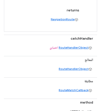
returns
NavigationRoute
catchHandler
RouteHandlerObject
اختياري
المعالج
RouteHandlerObject
مطابقة
RouteMatchCallback
method