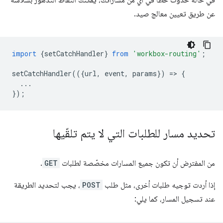
في حالة حدوث خطأ في أي من مساراتك، يمكنك التقاط التدهور بسلاسة
عن طريق تعيين معالج صيد.
import
{
setCatchHandler
}
from
'workbox-routing'
;
setCatchHandler
(({
url
,
event
,
params
})
=
>
{
...
});
تحديد مسار للطلبات التي لا يتم تلقّيها
من المفترض أن تكون جميع المسارات مخصّصة لطلبات
GET
.
إذا أردت توجيه طلبات أخرى، مثل طلب
POST
، يجب لتحديد الطريقة
عند تسجيل المسار، كما يلي: