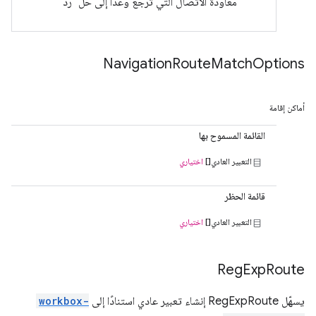
معاودة الاتصال التي تُرجع وعدًا إلى حل "رد"
Navigation
Route
Match
Options
أماكن إقامة
القائمة المسموح بها
التعبير العادي[]
اختياري
قائمة الحظر
التعبير العادي[]
اختياري
Reg
Exp
Route
يسهّل RegExpRoute إنشاء تعبير عادي استنادًا إلى
workbox-