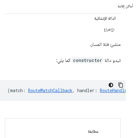
أماكن إقامة
الدالة الإنشائية
فراغ
منشئ فئة المسار.
تبدو دالة
constructor
كما يلي:
(
match
:
RouteMatchCallback
,
handler
:
RouteHandler
,
m
مطابقة