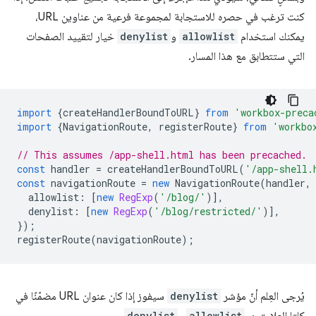
كنت ترغب في حصره للاستجابة لمجموعة فرعية من عناوين URL،
يمكنك استخدام
allowlist
و
denylist
خيار لتقييد الصفحات
التي ستتطابق مع هذا المسار.
import
{
createHandlerBoundToURL
}
from
'workbox-preca
import
{
NavigationRoute
,
registerRoute
}
from
'workbo
// This assumes /app-shell.html has been precached.
const
handler
=
createHandlerBoundToURL
(
'/app-shell.
const
navigationRoute
=
new
NavigationRoute
(
handler
,
allowlist
:
[
new
RegExp
(
'/blog/'
)],
denylist
:
[
new
RegExp
(
'/blog/restricted/'
)],
});
registerRoute
(
navigationRoute
);
يُرجى العِلم أنّ مؤشر
denylist
سيفوز إذا كان عنوان URL مضمّنًا في
denylist
allowlist