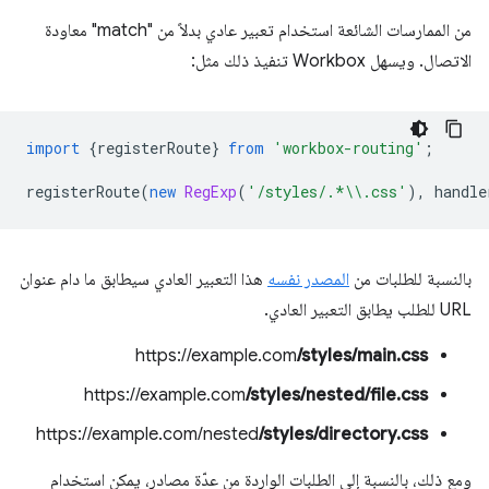
من الممارسات الشائعة استخدام تعبير عادي بدلاً من "match" معاودة
الاتصال. ويسهل Workbox تنفيذ ذلك مثل:
import
{
registerRoute
}
from
'workbox-routing'
;
registerRoute
(
new
RegExp
(
'/styles/.*\\.css'
),
handle
بالنسبة للطلبات من
المصدر نفسه
هذا التعبير العادي سيطابق ما دام عنوان
URL للطلب يطابق التعبير العادي.
https://example.com
/styles/main.css
https://example.com
/styles/nested/file.css
https://example.com/nested
/styles/directory.css
ومع ذلك، بالنسبة إلى الطلبات الواردة من عدّة مصادر، يمكن استخدام