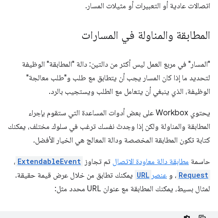
اتصالات عادية أو التعبيرات أو مثيلات المسار.
المطابقة والمناولة في المسارات
"المسار" في مربع العمل ليس أكثر من دالتين: دالة "المطابقة" الوظيفة
لتحديد ما إذا كان المسار يجب أن يتطابق مع طلب و"طلب معالجة"
الوظيفة، الذي ينبغي أن يتعامل مع الطلب ويستجيب بالرد.
يحتوي Workbox على بعض أدوات المساعدة التي ستقوم بإجراء
المطابقة والمناولة ولكن إذا وجدتَ نفسك ترغب في سلوك مختلف، يمكنك
كتابة تكون المطابقة المخصصة ودالة المعالج هي الخيار الأفضل.
حاسمة
مطابقة دالة معاودة الاتصال
تم تجاوز
ExtendableEvent
،
Request
، و
عنصر
URL
يمكنك تطابق من خلال عرض قيمة حقيقة.
لمثال بسيط، يمكنك المطابقة مع عنوان URL محدد مثل: