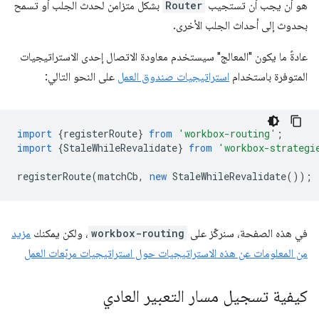
هو أن يجب أن تستجيب
Router
بشكل متزامن لحدث الجلب أو تسمح
بحدوث إلى أحداث الجلب الأخرى.
عادةً ما يكون "المعالج" سيستخدم معاودة الاتصال إحدى الاستراتيجيات
المتوفرة باستخدام
استراتيجيات صندوق العمل
على النحو التالي:
import
{
registerRoute
}
from
'workbox-routing'
;
import
{
StaleWhileRevalidate
}
from
'workbox-strategi
registerRoute
(
matchCb
,
new
StaleWhileRevalidate
());
في هذه الصفحة، سنركّز على
workbox-routing
، ولكن يمكنك
مزيد
من المعلومات عن هذه الاستراتيجيات حول استراتيجيات مربّعات العمل
كيفية تسجيل مسار التعبير العادي