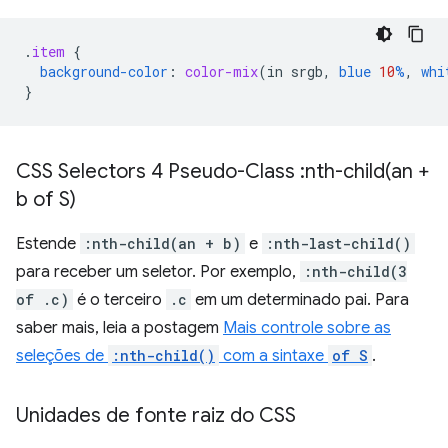
.
item
{
background-color
:
color-mix
(
in
srgb
,
blue
10
%
,
whi
}
CSS Selectors 4 Pseudo-Class :
nth-child(
an +
b of S)
Estende
:nth-child(an + b)
e
:nth-last-child()
para receber um seletor. Por exemplo,
:nth-child(3
of .c)
é o terceiro
.c
em um determinado pai. Para
saber mais, leia a postagem
Mais controle sobre as
seleções de
:nth-child()
com a sintaxe
of S
.
Unidades de fonte raiz do CSS