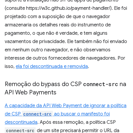
suporte à instalação não JIT de apps de pagamento
(consulte https://w3c.github.io/payment-handler/). Ele foi
projetado com a suposição de que o navegador
armazenaria os detalhes reais do instrumento de
pagamento, o que não é verdade, e tem alguns
vazamentos de privacidade. Ele também não foi enviado
em nenhum outro navegador, e não observamos
interesse de outros fornecedores de navegadores. Por
isso,
ela foi descontinuada e removida
.
Remoção do bypass do CSP
connect-src
na
API Web Payments
A capacidade da API Web Payment de ignorar a política
de CSP
connect-src
ao buscar o manifesto foi
descontinuada
. Após essa remoção, a política CSP
connect-src
de um site precisará permitir o URL da