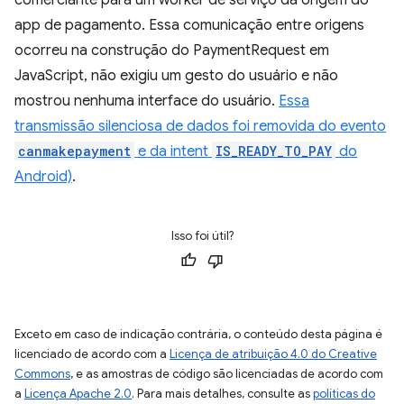
comerciante para um worker de serviço da origem do
app de pagamento. Essa comunicação entre origens
ocorreu na construção do PaymentRequest em
JavaScript, não exigiu um gesto do usuário e não
mostrou nenhuma interface do usuário.
Essa
transmissão silenciosa de dados foi removida do evento
canmakepayment
e da intent
IS_READY_TO_PAY
do
Android)
.
Isso foi útil?
Exceto em caso de indicação contrária, o conteúdo desta página é
licenciado de acordo com a
Licença de atribuição 4.0 do Creative
Commons
, e as amostras de código são licenciadas de acordo com
a
Licença Apache 2.0
. Para mais detalhes, consulte as
políticas do