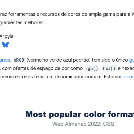
traz ferramentas e recursos de cores de ampla gama para a 
gradientes melhores.
Argyle
 anos
,
sRGB
(vermelho verde azul padrão) tem sido o único
g
, com ofertas de espaço de cor como
rgb()
,
hsl()
e hexad
comum entre as telas; um denominador comum. Estamos
acos