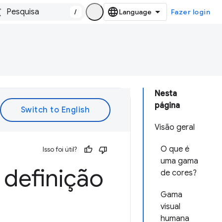
/
Fazer login
Nesta
página
Visão geral
O que é
Isso foi útil?
uma gama
 definição
de cores?
Gama
visual
humana