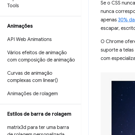
Se o CSS nunca 
Tools
nunca correspo
apenas
30% da
Animações
escapar, escrit
API Web Animations
O Chrome ofer
suporte a telas
Vários efeitos de animação
com especializ
com composição de animação
Curvas de animação
complexas com
linear(
)
Animações de rolagem
Estilos de barra de rolagem
matrix3d para ter uma barra
de rolagem personalizada