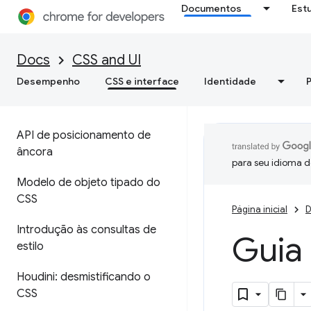
Documentos
Est
Docs
CSS and UI
Desempenho
CSS e interface
Identidade
API de posicionamento de
âncora
para seu idioma d
Modelo de objeto tipado do
CSS
Página inicial
D
Introdução às consultas de
Guia 
estilo
Houdini: desmistificando o
CSS