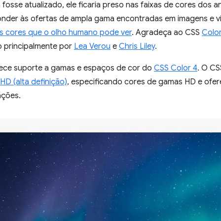
fosse atualizado, ele ficaria preso nas faixas de cores dos 
nder às ofertas de ampla gama encontradas em imagens e v
s cores que o olho humano pode ver
. Agradeça ao CSS
Color
o principalmente por
Lea Verou
e
Chris Liley
.
ece suporte a gamas e espaços de cor do
CSS Color 4
. O CS
HD (alta definição)
, especificando cores de gamas HD e ofe
ações.