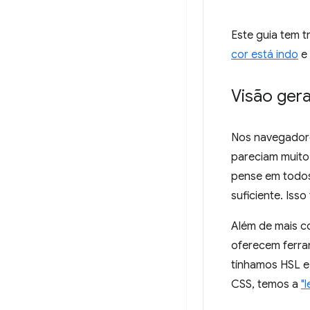
Este guia tem t
cor está indo
e 
Visão gera
Nos navegadore
pareciam muito
pense em todos
suficiente. Iss
Além de mais c
oferecem ferram
tínhamos HSL e 
CSS, temos a
"