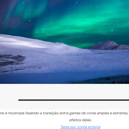
s é mostrada fazendo a transição entre gamas de cores amplas e estreitas, 
efeitos delas.
Teste por conta própria