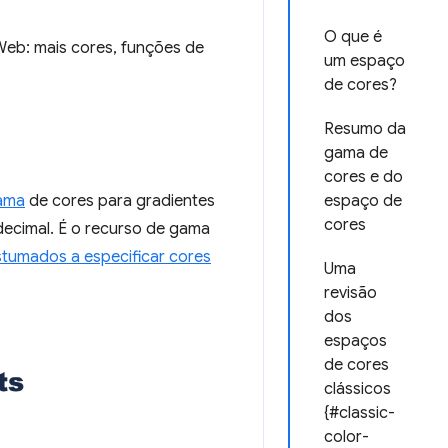
O que é
Web: mais cores, funções de
um espaço
de cores?
Resumo da
gama de
cores e do
ama
de cores para gradientes
espaço de
cores
ecimal. É o recurso de gama
tumados a especificar cores
Uma
revisão
dos
espaços
de cores
clássicos
{#classic-
color-