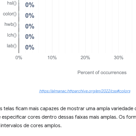
https://almanac.httparchive.org/en/2022/css#colors
s telas ficam mais capazes de mostrar uma ampla variedade 
 especificar cores dentro dessas faixas mais amplas. Os for
intervalos de cores amplos.