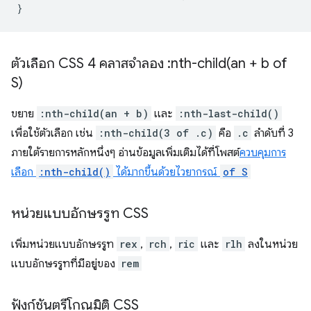
}
ตัวเลือก CSS 4 คลาสจำลอง :
nth-child(
an + b of
S)
ขยาย
:nth-child(an + b)
และ
:nth-last-child()
เพื่อใช้ตัวเลือก เช่น
:nth-child(3 of .c)
คือ
.c
ลำดับที่ 3
ภายใต้รายการหลักหนึ่งๆ อ่านข้อมูลเพิ่มเติมได้ที่โพสต์
ควบคุมการ
เลือก
:nth-child()
ได้มากขึ้นด้วยไวยากรณ์
of S
หน่วยแบบอักษรรูท CSS
เพิ่มหน่วยแบบอักษรรูท
rex
,
rch
,
ric
และ
rlh
ลงในหน่วย
แบบอักษรรูทที่มีอยู่ของ
rem
ฟังก์ชันตรีโกณมิติ CSS