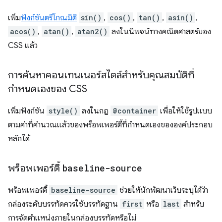
เพิ่ม
ฟังก์ชันตรีโกณมิติ
sin()
,
cos()
,
tan()
,
asin()
,
acos()
,
atan()
,
atan2()
ลงในนิพจน์ทางคณิตศาสตร์ของ
CSS แล้ว
การค้นหาคอนเทนเนอร์สไตล์สำหรับคุณสมบัติที่
กำหนดเองของ CSS
เพิ่มฟังก์ชัน
style()
ลงในกฎ
@container
เพื่อให้ใช้รูปแบบ
ตามค่าที่คำนวณแล้วของพร็อพเพอร์ตี้ที่กำหนดเองขององค์ประกอบ
หลักได้
พร็อพเพอร์ตี้
baseline-source
พร็อพเพอร์ตี้
baseline-source
ช่วยให้นักพัฒนาเว็บระบุได้ว่า
กล่องระดับบรรทัดควรใช้บรรทัดฐาน
first
หรือ
last
สำหรับ
การจัดตำแหน่งภายในกล่องบรรทัดหรือไม่