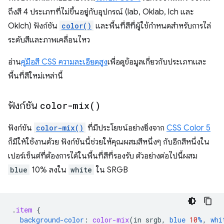
ถึงสี 4 ประเภทที่ไม่ขึ้นอยู่กับอุปกรณ์ (lab, Oklab, lch และ
Oklch) ฟังก์ชัน
color()
และพื้นที่สีที่ผู้ใช้กำหนดสำหรับการไล่
ระดับสีและภาพเคลื่อนไหว
อ่าน
คู่มือสี CSS ความละเอียดสูง
เพื่อดูข้อมูลเกี่ยวกับประเภทและ
พื้นที่สีใหม่เหล่านี้
ฟังก์ชัน
color-mix(
)
ฟังก์ชัน
color-mix()
ที่มีประโยชน์อย่างยิ่งจาก
CSS Color 5
ก็มีให้ใช้งานด้วย ฟังก์ชันนี้ช่วยให้คุณผสมสีหนึ่งๆ กับอีกสีหนึ่งใน
เปอร์เซ็นต์ที่ต้องการได้ในพื้นที่สีที่รองรับ ตัวอย่างต่อไปนี้ผสม
blue
10% ลงใน
white
ใน SRGB
.
item
{
background-color
:
color-mix
(
in
srgb
,
blue
10
%
,
whi