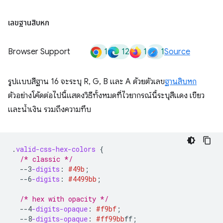
เลขฐานสิบหก
1
12
1
1
Browser Support
Source
รูปแบบสีฐาน 16 จะระบุ R, G, B และ A ด้วยตัวเลข
ฐานสิบหก
ตัวอย่างโค้ดต่อไปนี้แสดงวิธีทั้งหมดที่ไวยากรณ์นี้ระบุสีแดง เขียว
และน้ำเงิน รวมถึงความทึบ
.
valid-css-hex-colors
{
/* classic */
--3
-digits
:
#49b
;
--6
-digits
:
#4499bb
;
/* hex with opacity */
--4
-digits-opaque
:
#f9bf
;
--8
-digits-opaque
:
#ff99bb
ff
;