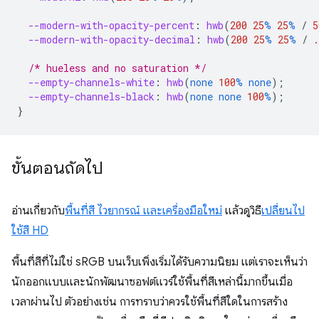
--modern-with-opacity-percent
:
hwb
(
200
25
%
25
%
/
5
--modern-with-opacity-decimal
:
hwb
(
200
25
%
25
%
/
.
/* hueless and no saturation */
--empty-channels-white
:
hwb
(
none
100
%
none
);
--empty-channels-black
:
hwb
(
none
none
100
%
);
}
ขั้นตอนถัดไป
อ่านเกี่ยวกับ
พื้นที่สี ไวยากรณ์ และเครื่องมือใหม่
แล้วดูวิธี
เปลี่ยนไป
ใช้สี HD
พื้นที่สีที่ไม่ใช่ sRGB บนเว็บเพิ่งเริ่มได้รับความนิยม แต่เราจะเห็นว่า
นักออกแบบและนักพัฒนาซอฟต์แวร์ใช้พื้นที่สีเหล่านี้มากขึ้นเมื่อ
เวลาผ่านไป ตัวอย่างเช่น การทราบว่าควรใช้พื้นที่สีใดในการสร้าง