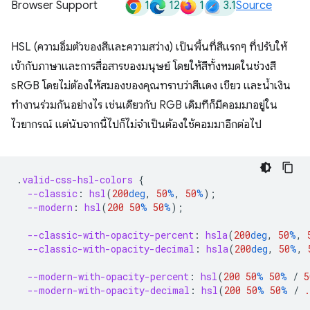
1
12
1
3.1
Browser Support
Source
HSL (ความอิ่มตัวของสีและความสว่าง) เป็นพื้นที่สีแรกๆ ที่ปรับให้
เข้ากับภาษาและการสื่อสารของมนุษย์ โดยให้สีทั้งหมดในช่วงสี
sRGB โดยไม่ต้องให้สมองของคุณทราบว่าสีแดง เขียว และน้ำเงิน
ทำงานร่วมกันอย่างไร เช่นเดียวกับ RGB เดิมทีก็มีคอมมาอยู่ใน
ไวยากรณ์ แต่นับจากนี้ไปก็ไม่จำเป็นต้องใช้คอมมาอีกต่อไป
.
valid-css-hsl-colors
{
--classic
:
hsl
(
200
deg
,
50
%
,
50
%
);
--modern
:
hsl
(
200
50
%
50
%
);
--classic-with-opacity-percent
:
hsla
(
200
deg
,
50
%
,
--classic-with-opacity-decimal
:
hsla
(
200
deg
,
50
%
,
--modern-with-opacity-percent
:
hsl
(
200
50
%
50
%
/
5
--modern-with-opacity-decimal
:
hsl
(
200
50
%
50
%
/
.