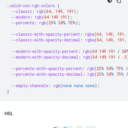
.
valid-css-rgb-colors
{
--classic
:
rgb
(
64
,
149
,
191
);
--modern
:
rgb
(
64
149
191
);
--percents
:
rgb
(
25
%
58
%
75
%
);
--classic-with-opacity-percent
:
rgba
(
64
,
149
,
191
,
--classic-with-opacity-decimal
:
rgba
(
64
,
149
,
191
,
--modern-with-opacity-percent
:
rgb
(
64
149
191
/
50
--modern-with-opacity-decimal
:
rgb
(
64
149
191
/
.5
--percents-with-opacity-percent
:
rgb
(
25
%
58
%
75
%
/
--percents-with-opacity-decimal
:
rgb
(
25
%
58
%
75
%
--empty-channels
:
rgb
(
none
none
none
);
}
HSL