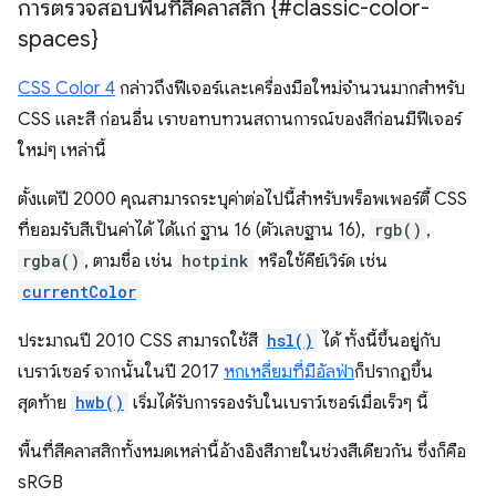
การตรวจสอบพื้นที่สีคลาสสิก {#classic-color-
spaces}
CSS Color 4
กล่าวถึงฟีเจอร์และเครื่องมือใหม่จำนวนมากสำหรับ
CSS และสี ก่อนอื่น เราขอทบทวนสถานการณ์ของสีก่อนมีฟีเจอร์
ใหม่ๆ เหล่านี้
ตั้งแต่ปี 2000 คุณสามารถระบุค่าต่อไปนี้สำหรับพร็อพเพอร์ตี้ CSS
ที่ยอมรับสีเป็นค่าได้ ได้แก่ ฐาน 16 (ตัวเลขฐาน 16),
rgb()
,
rgba()
, ตามชื่อ เช่น
hotpink
หรือใช้คีย์เวิร์ด เช่น
currentColor
ประมาณปี 2010 CSS สามารถใช้สี
hsl()
ได้ ทั้งนี้ขึ้นอยู่กับ
เบราว์เซอร์ จากนั้นในปี 2017
หกเหลี่ยมที่มีอัลฟ่า
ก็ปรากฏขึ้น
สุดท้าย
hwb()
เริ่มได้รับการรองรับในเบราว์เซอร์เมื่อเร็วๆ นี้
พื้นที่สีคลาสสิกทั้งหมดเหล่านี้อ้างอิงสีภายในช่วงสีเดียวกัน ซึ่งก็คือ
sRGB