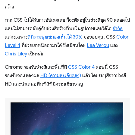
กว้าง
หาก CSS ไม่ได้รับการอัปเดตเลย ก็จะติดอยู่ในช่วงสียุค 90 ตลอดไป
และไม่สามารถจับคู่กับช่วงสีกว้างที่พบในรูปภาพและวิดีโอ
จำกัด
แสดงเฉพาะ
สีที่ตามนุษย์มองเห็นได้ 30%
ขอขอบคุณ CSS
Color
Level 4
ที่ช่วยเราหนีออกมาได้ ซึ่งเขียนโดย
Lea Verou
และ
Chris Liley
เป็นหลัก
Chrome รองรับช่วงสีและพื้นที่สี
CSS Color 4
ตอนนี้ CSS
รองรับจอแสดงผล
HD (ความละเอียดสูง)
แล้ว โดยระบุสีจากช่วงสี
HD และนำเสนอพื้นที่สีที่มีความเชี่ยวชาญ