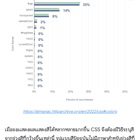
https://almanac.httparchive.org/en/2022/css#colors
เมื่อจอแสดงผลแสดงสีได้หลากหลายมากขึ้น CSS จึงต้องมีวิธีระบุสี
จากช่วงสีที่กว้างขึ้นเหล่านี้ รูปแบบสีปัจจุบันไม่มีภาษาสำหรับช่วงสีที่