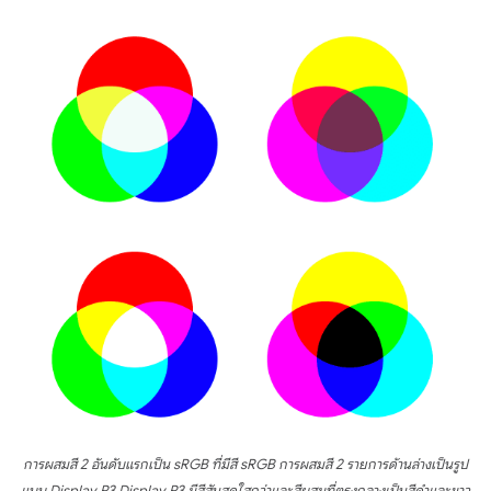
การผสมสี 2 อันดับแรกเป็น sRGB ที่มีสี sRGB การผสมสี 2 รายการด้านล่างเป็นรูป