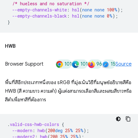
/* hueless and no saturation */
--empty-channels-white
:
hsl
(
none
none
100
%
);
--empty-channels-black
:
hsl
(
none
none
0
%
);
}
HWB
101
101
96
15
Browser Support
Source
พื้นที่สีอีกประเภทหนึ่งของ sRGB ที่มุ่งเน้นวิธีที่มนุษย์อธิบายสีคือ
HWB (สี ความขาว ความดำ) ผู้แต่งสามารถเลือกสีและผสมสีขาวหรือ
สีดําเพื่อหาสีที่ต้องการ
.
valid-css-hwb-colors
{
--modern
:
hwb
(
200
deg
25
%
25
%
);
--modern2
:
hwb
(
200
25
%
25
%
);