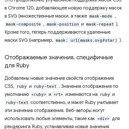
Это продолжение улучшенной поддержки масок CSS
в Chrome 120, добавляющее новую поддержку масок
в SVG (множественные маски, а также
mask-mode
,
mask-composite
,
mask-position
и
mask-repeat
).
Кроме того, теперь поддерживаются удаленные
маски SVG (например,
mask: url(masks.svg#star)
).
Отображаемые значения
,
специфичные
для Ruby
Добавлены новые значения свойств отображения
CSS,
ruby
и
ruby-text
. Значения отображения по
умолчанию
<ruby>
и
<rt>
изменяются на
ruby
и
ruby-text
соответственно, и макет Ruby учитывает
эти значения отображения. Веб-авторы могут
использовать любые элементы, такие как
<div>
для
рендеринга Ruby, устанавливая новые значения