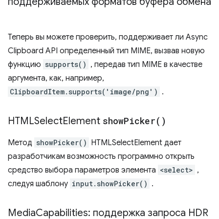
поддерживаемых форматов буфера обмена
Теперь вы можете проверить, поддерживает ли Async
Clipboard API определенный тип MIME, вызвав новую
функцию
supports()
, передав тип MIME в качестве
аргумента, как, например,
ClipboardItem.supports('image/png')
.
HTMLSelect
Element
show
Picker(
)
Метод
showPicker()
HTMLSelectElement дает
разработчикам возможность программно открыть
средство выбора параметров элемента
<select>
,
следуя шаблону
input.showPicker()
.
Media
Capabilities: поддержка запроса HDR