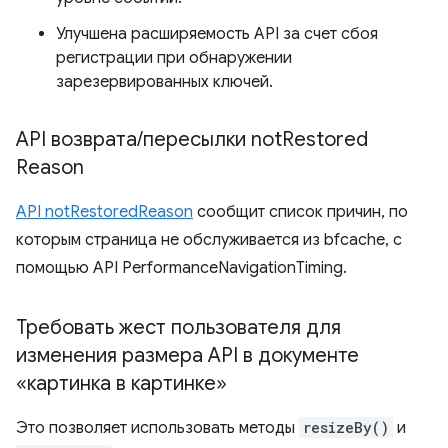
Улучшена расширяемость API за счет сбоя
регистрации при обнаружении
зарезервированных ключей.
API возврата
/
пересылки not
Restored
Reason
API notRestoredReason
сообщит список причин, по
которым страница не обслуживается из bfcache, с
помощью API PerformanceNavigationTiming.
Требовать жест пользователя для
изменения размера API в документе
«картинка в картинке»
Это позволяет использовать методы
resizeBy()
и