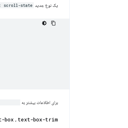
یک نوع جدید
: scroll-state
برای اطلاعات بیشتر به
ll-state()
t-box
،
text-box-trim