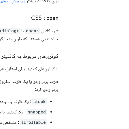
برای اطلاعات بیشتر
به بخش ارتقاء
CSS
:open
شبه کلاس
:open
با
<dialog>
حالت‌هایی هستند که دارای انتخابگر
کوئری‌های مربوط به کانتینر ح
از کوئری‌های کانتینر برای استایل‌د
ظرف پرس‌وجو یا یک ظرف اسکرول اس
پرس‌وجو کرد:
stuck
: یک ظرف چسبنده ب
snapped
: یک کانتینر با
scrollable
: مشخص می‌ک