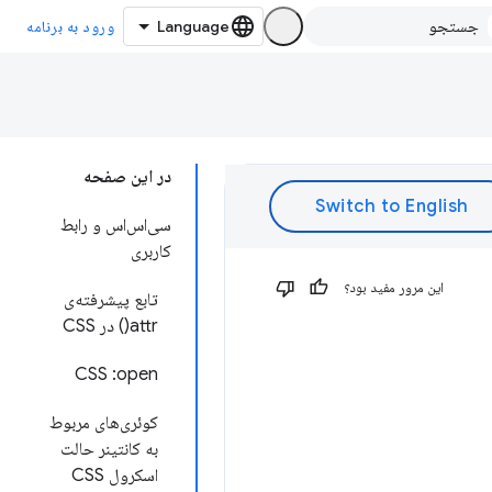
ورود به برنامه
در این صفحه
سی‌اس‌اس و رابط
کاربری
این مرور مفید بود؟
تابع پیشرفته‌ی
attr() در CSS
CSS :open
کوئری‌های مربوط
به کانتینر حالت
اسکرول CSS