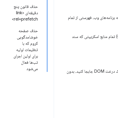
حذف قانون پنج
دقیقه‌ای <link
 آینده (به عنوان مثال، PCI-DSS نسخه ۴) ایجاب می‌کنند که برنامه‌های وب، فهرستی از تمام
rel=prefetch>
حذف صفحه
این ویژگی بر اساس CSP و Reporting API ساخته شده است تا URLها و هش‌ها (برای CORS/same-origin) تمام منابع اسکریپتی که سند
خوشامدگویی
کروم که با
تنظیمات اولیه
برای اولین اجرای
تب‌ها فعال
می‌شود
) اضافه می‌کند که به شما امکان می‌دهد عناصر را در یک درخت DOM جابجا کنید، بدون