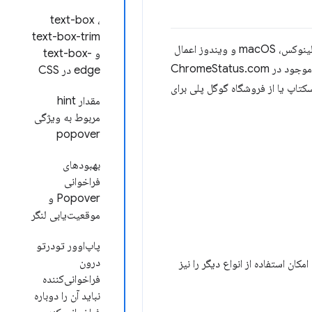
text-box ،
text-box-trim
مگر اینکه خلاف آن ذکر شده باشد، تغییرات زیر در جدیدترین نسخه کانال بتای کروم برای اندروید، ChromeOS، لینوکس، macOS و ویندوز اعمال
و text-box-
می‌شود. برای کسب اطلاعات بیشتر در مورد ویژگی‌های ذکر شده در اینجا، از طریق لینک‌های ارائه شده یا از لیست موجود در ChromeStatus.com
edge در CSS
کتاپ یا از فروشگاه گوگل پلی برای
مقدار hint
مربوط به ویژگی
popover
بهبودهای
فراخوانی
Popover و
موقعیت‌یابی لنگر
پاپ‌اوور تودرتو
درون
امکان استفاده از انواع دیگر را نیز
فراخوانی‌کننده
نباید آن را دوباره