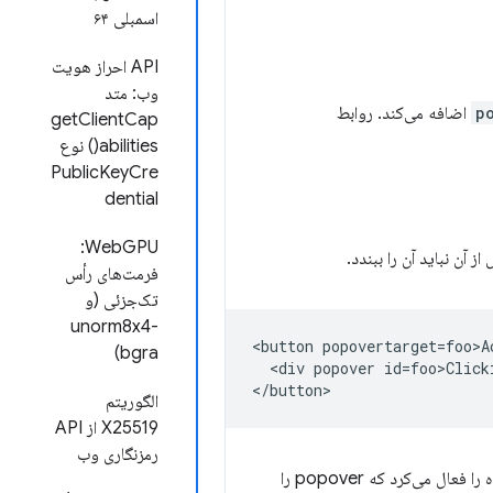
اسمبلی ۶۴
API احراز هویت
وب: متد
p
اضافه می‌کند. روابط
getClientCap
abilities() نوع
PublicKeyCre
dential
WebGPU:
آن نباید آن را ببندد.
فرمت‌های رأس
تک‌جزئی (و
unorm8x4-
<button popovertarget=foo>Ac
bgra)
  <div popover id=foo>Click
الگوریتم
X25519 از API
رمزنگاری وب
تبدیل می‌شد و فراخوانی‌کننده را فعال می‌کرد که popover را