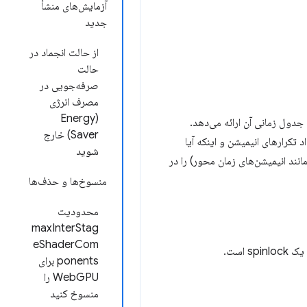
آزمایش‌های منشأ
جدید
از حالت انجماد در
حالت
صرفه‌جویی در
مصرف انرژی
(Energy
دول زمانی آن ارائه می‌دهد.
Saver) خارج
تکرارهای انیمیشن و اینکه آیا
شوید
ند انیمیشن‌های زمان محور) را در
منسوخ‌ها و حذف‌ها
محدودیت
maxInterStag
eShaderCom
ponents برای
WebGPU را
منسوخ کنید