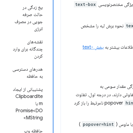
ویژگی مختصرنویسی
text-box
یخ زدگی در
حالت صرفه
جویی در مصرف
te
نحوه برش لبه را مشخص
انرژی
نقشه‌های
اطلاعات بیشتر به
بخش text-
چندگانه برای وارد
کردن
هدرهای دسترسی
به حافظه
ژگی مقدار سومی به
پشتیبانی از ایجاد
بط هستند، رفتارهای کمی متفاوتی دارند. در درجه اول، تفاوت
ClipboardIte
hi
نامرتبط را باز کرد
m با
Promise<DO
MString>
با ماوس (
popover=hint
)
حافظه وب