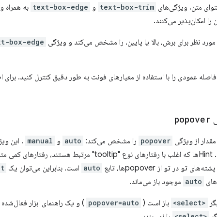
توای متن، ویژگی‌های
text-box-trim
و
text-box-edge
به همراه 
را امکان‌پذیر می‌کنند.
ورد نظر برای برش، بالا یا پایین، را مشخص می‌کند و ویژگی
xt-box-edge
فاصله عمودی را با استفاده از معیارهای فونت به طور دقیق کنترل کنید. برای 
ی
popover
popover
را مشخص می‌کند:
auto
و
manual
. این وی
توصیف می‌کند. Hintها که اغلب با رفتارهای نوع "tooltip" مرت
ی تو در تو از popoverها، تابع
auto
است. بنابراین می‌توان یک popover
nt
auto
موجود باز می‌ماند.
گر
<select>
باز است (
popover=auto
) و یک راهنمای ابزار فعال‌شده 
گر
<select>
را نمی‌بندد.