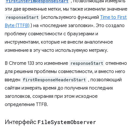
firstInterimResponseStart
, позволяющая измерять
эти две временные метки, мы также изменили значение
responseStart
(используемого функцией
Time to First
Byte (TTFB)
) на «последние заголовки». Это создало
проблему совместимости с браузерами и
инструментами, которые не внесли аналогичное
изменение в эту часто используемую метрику.
В Chrome 133 это изменение
responseStart
отменено
для решения проблемы совместимости, и вместо него
введен
firstResponseHeadersStart
, позволяющий
сайтам измерять время до получения последних
заголовков, сохраняя при этом исходное
определение TTFB.
Интерфейс
File
System
Observer