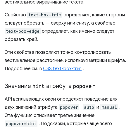
вертикальное выравнивание текста.
Свойство
text-box-trim
определяет, какие стороны
следует обрезать — сверху или снизу, а свойство
text-box-edge
определяет, как именно следует
обрезать край.
Эти свойства позволяют точно контролировать
вертикальное расстояние, используя метрики шрифта.
Подробнее см. в
CSS text-box-trim
.
Значение
hint
атрибута
popover
API всплывающих окон определяет поведение для
двух значений атрибута
popover
:
auto
и
manual
.
Эта функция описывает третье значение,
popover=hint
. Подсказки, которые чаще всего