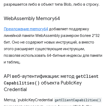
разрешается либо в объект типа Blob, либо в строку.
Web
Assembly Memory64
Предложение memory64
добавляет поддержку
линейной памяти WebAssembly размером более 2^32
бит. Оно не содержит новых инструкций, а вместо
этого расширяет существующие инструкции,
позволяя использовать 64-битные индексы для памяти
и таблиц.
API веб-аутентификации: метод
get
Client
Capabilities(
)
объекта Public
Key
Credential
Метод `publicKeyCredential
getClientCapabilities()