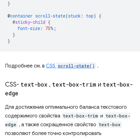
}
@
container
scroll-state
(
stuck
:
top
)
{
#
sticky-child
{
font-size
:
75
%
;
}
}
Подробнее см. в
CSS
scroll-state()
.
CSS-
text-box
,
text-box-trim
и
text-box-
edge
Для достижения оптимального баланса текстового
содержимого свойства
text-box-trim
и
text-box-
edge
, а также сокращенное свойство
text-box
позволяют более точно контролировать