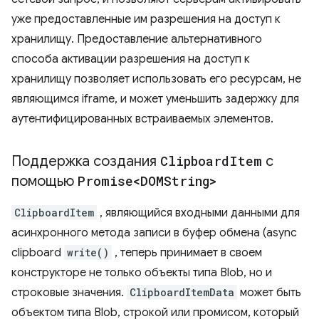
уже предоставленные им разрешения на доступ к
хранилищу. Предоставление альтернативного
способа активации разрешения на доступ к
хранилищу позволяет использовать его ресурсам, не
являющимся iframe, и может уменьшить задержку для
аутентифицированных встраиваемых элементов.
Поддержка создания
Clipboard
Item
с
помощью
Promise<DOMString>
ClipboardItem
, являющийся входными данными для
асинхронного метода записи в буфер обмена (async
clipboard
write()
, теперь принимает в своем
конструкторе не только объекты типа Blob, но и
строковые значения.
ClipboardItemData
может быть
объектом типа Blob, строкой или промисом, который