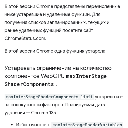
В этой версии Chrome представлены перечисленные
ниже устаревшие и удаленные функции. Для
получения списков запланированных, текущих и
ранее удаленных функций посетите сайт
ChromeStatus.com.
В этой версии Chrome одна функция устарела.
Устаревать ограничение на количество
компонентов Web
GPU
max
Inter
Stage
Shader
Components
.
maxInterStageShaderComponents limit
устарело из-
за совокупности факторов. Планируемая дата
удаления — Chrome 135.
Избыточность с
maxInterStageShaderVariables