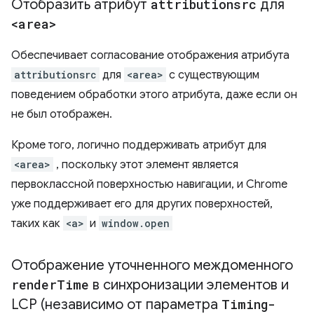
Отобразить атрибут
attributionsrc
для
<area>
Обеспечивает согласование отображения атрибута
attributionsrc
для
<area>
с существующим
поведением обработки этого атрибута, даже если он
не был отображен.
Кроме того, логично поддерживать атрибут для
<area>
, поскольку этот элемент является
первоклассной поверхностью навигации, и Chrome
уже поддерживает его для других поверхностей,
таких как
<a>
и
window.open
Отображение уточненного междоменного
render
Time
в синхронизации элементов и
LCP (независимо от параметра
Timing-