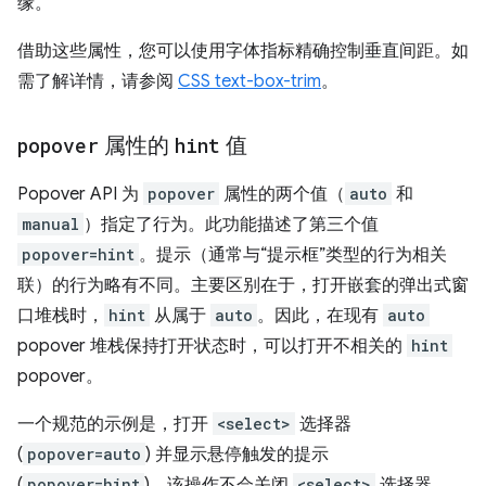
缘。
借助这些属性，您可以使用字体指标精确控制垂直间距。如
需了解详情，请参阅
CSS text-box-trim
。
popover
属性的
hint
值
Popover API 为
popover
属性的两个值（
auto
和
manual
）指定了行为。此功能描述了第三个值
popover=hint
。提示（通常与“提示框”类型的行为相关
联）的行为略有不同。主要区别在于，打开嵌套的弹出式窗
口堆栈时，
hint
从属于
auto
。因此，在现有
auto
popover 堆栈保持打开状态时，可以打开不相关的
hint
popover。
一个规范的示例是，打开
<select>
选择器
(
popover=auto
) 并显示悬停触发的提示
(
popover=hint
)。该操作不会关闭
<select>
选择器。