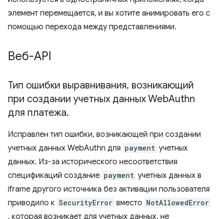
элемент перемещается, и вы хотите анимировать его с
помощью перехода между представлениями.
Веб-API
Тип ошибки выравнивания
,
возникающий
при создании учетных данных Web
Authn
для платежа
.
Исправлен тип ошибки, возникающей при создании
учетных данных WebAuthn для
payment
учетных
данных. Из-за исторического несоответствия
спецификаций создание
payment
учетных данных в
iframe другого источника без активации пользователя
приводило к
SecurityError
вместо
NotAllowedError
, которая возникает для учетных данных, не