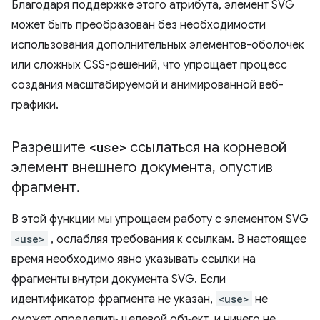
Благодаря поддержке этого атрибута, элемент SVG
может быть преобразован без необходимости
использования дополнительных элементов-оболочек
или сложных CSS-решений, что упрощает процесс
создания масштабируемой и анимированной веб-
графики.
Разрешите
<use>
ссылаться на корневой
элемент внешнего документа
,
опустив
фрагмент
.
В этой функции мы упрощаем работу с элементом SVG
<use>
, ослабляя требования к ссылкам. В настоящее
время необходимо явно указывать ссылки на
фрагменты внутри документа SVG. Если
идентификатор фрагмента не указан,
<use>
не
сможет определить целевой объект, и ничего не