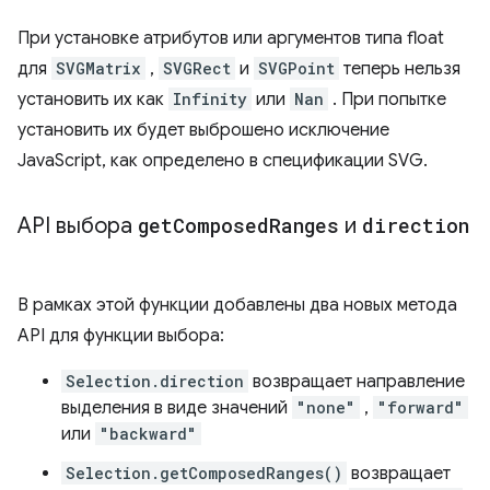
При установке атрибутов или аргументов типа float
для
SVGMatrix
,
SVGRect
и
SVGPoint
теперь нельзя
установить их как
Infinity
или
Nan
. При попытке
установить их будет выброшено исключение
JavaScript, как определено в спецификации SVG.
API выбора
get
Composed
Ranges
и
direction
В рамках этой функции добавлены два новых метода
API для функции выбора:
Selection.direction
возвращает направление
выделения в виде значений
"none"
,
"forward"
или
"backward"
Selection.getComposedRanges()
возвращает