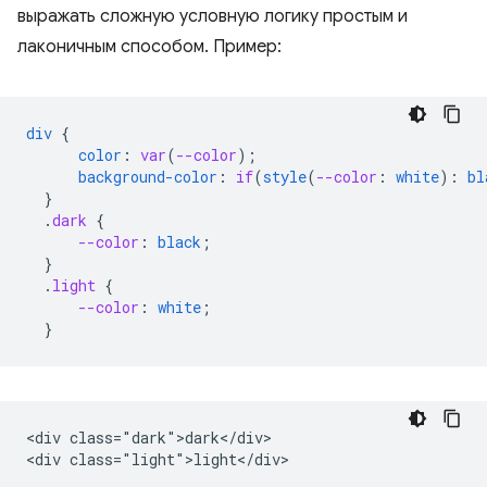
выражать сложную условную логику простым и
лаконичным способом. Пример:
div
{
color
:
var
(
--color
);
background-color
:
if
(
style
(
--color
:
white
)
:
bl
}
.
dark
{
--color
:
black
;
}
.
light
{
--color
:
white
;
}
<div class="dark">dark</div>
