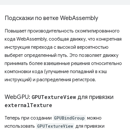
Подсказки по ветке Web
Assembly
Повышает производительность скомпилированного
кода WebAssembly, сообщая движку, что конкретная
инструкция перехода с высокой вероятностью
выберет определенный путь. Это позволяет движку
принимать более взвешенные решения относительно
компоновки кода (улучшение попаданий в кэш
инструкций) и распределения регистров.
Web
GPU:
GPUTexture
View
для привязки
external
Texture
Теперь при создании
GPUBindGroup
можно
использовать
GPUTextureView
для привязки