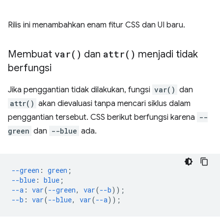
Rilis ini menambahkan enam fitur CSS dan UI baru.
Membuat
var(
)
dan
attr(
)
menjadi tidak
berfungsi
Jika penggantian tidak dilakukan, fungsi
var()
dan
attr()
akan dievaluasi tanpa mencari siklus dalam
penggantian tersebut. CSS berikut berfungsi karena
--
green
dan
--blue
ada.
--green
:
green
;
--blue
:
blue
;
--a
:
var
(
--green
,
var
(
--b
));
--b
:
var
(
--blue
,
var
(
--a
));