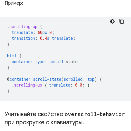
Пример:
.
scrolling-up
{
translate
:
80
px
0
;
transition
:
0.4
s
translate
;
}
html
{
container-type
:
scroll
-
state
;
}
@
container
scroll-state
(
scrolled
:
top
)
{
.
scrolling-up
{
translate
:
0
0
;
}
}
Учитывайте свойство
overscroll-behavior
при прокрутке с клавиатуры
.