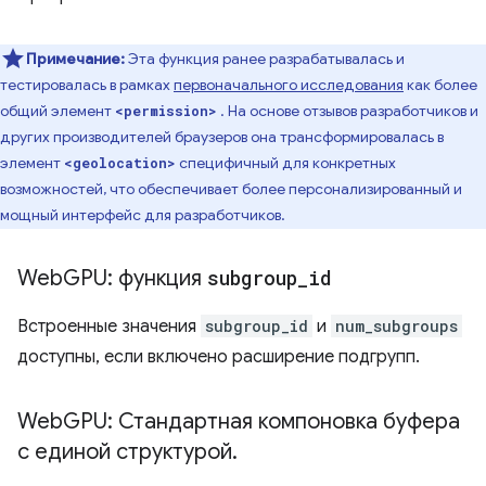
Примечание:
Эта функция ранее разрабатывалась и
тестировалась в рамках
первоначального исследования
как более
общий элемент
. На основе отзывов разработчиков и
<permission>
других производителей браузеров она трансформировалась в
элемент
специфичный для конкретных
<geolocation>
возможностей, что обеспечивает более персонализированный и
мощный интерфейс для разработчиков.
Web
GPU: функция
subgroup
_
id
Встроенные значения
subgroup_id
и
num_subgroups
доступны, если включено расширение подгрупп.
Web
GPU: Стандартная компоновка буфера
с единой структурой
.