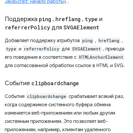
JavaScript: начало работы»
.
Поддержка
ping
,
hreflang
,
type
и
referrer
Policy
для
SVGAElement
Добавляет поддержку атрибутов
ping
,
hreflang
,
type
и
referrerPolicy
для
SVGAElement
, приводя
его поведение в соответствие с
HTMLAnchorElement
для согласованной обработки ссылок в HTML и SVG.
Событие
clipboardchange
Событие
clipboardchange
срабатывает всякий раз,
когда содержимое системного буфера обмена
изменяется веб-приложением или любым другим
системным приложением. Это позволяет веб-
приложениям, например, клиентам удаленного