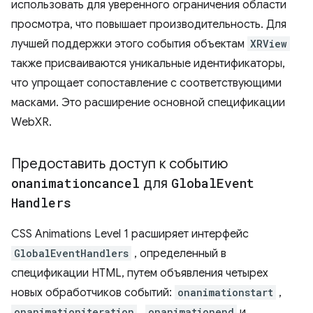
использовать для уверенного ограничения области
просмотра, что повышает производительность. Для
лучшей поддержки этого события объектам
XRView
также присваиваются уникальные идентификаторы,
что упрощает сопоставление с соответствующими
масками. Это расширение основной спецификации
WebXR.
Предоставить доступ к событию
onanimationcancel
для
Global
Event
Handlers
CSS Animations Level 1 расширяет интерфейс
GlobalEventHandlers
, определенный в
спецификации HTML, путем объявления четырех
новых обработчиков событий:
onanimationstart
,
onanimationiteration
,
onanimationend
и