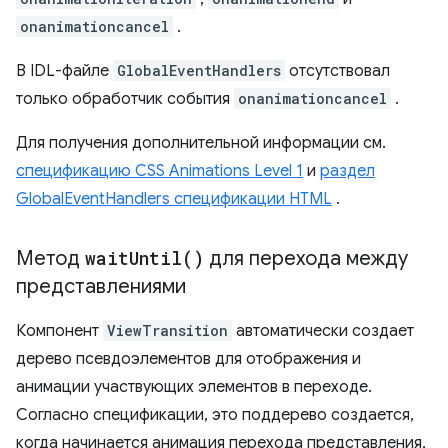
onanimationcancel
.
В IDL-файле
GlobalEventHandlers
отсутствовал
только обработчик события
onanimationcancel
.
Для получения дополнительной информации см.
спецификацию CSS Animations Level 1
и
раздел
GlobalEventHandlers спецификации HTML
.
Метод
wait
Until(
)
для перехода между
представлениями
Компонент
ViewTransition
автоматически создает
дерево псевдоэлементов для отображения и
анимации участвующих элементов в переходе.
Согласно спецификации, это поддерево создается,
когда начинается анимация перехода представления,