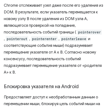
Chrome отслеживает узел даже после его удаления из
DOM. В результате, если указатель перемещается к
новому узлу B после удаления из DOM узла A,
являющегося проверкой на попадание,
последовательность событий границы (
pointerover
,
pointerout
,
pointerenter
,
pointerleave
и
соответствующие события мыши) подразумевает
перемещение указателя от A к B. Согласно новому
консенсусу, последовательность событий
подразумевает перемещение указателя от «родителя
A» к B.
Блокировка указателя на Android
Предоставляет доступ к необработанным данным о
перемещении мыши, блокируя цель событий мыши на