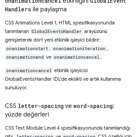
onanimationcancel
etkinliğini
Global
Event
Handlers
ile paylaşma
CSS Animations Level 1, HTML spesifikasyonunda
tanımlanan
GlobalEventsHandler
arayüzünü
genişleterek dört yeni etkinlik işleyici bildirir:
onanimationstart
,
onanimationiteration
,
onanimationend
ve
onanimationcancel
.
onanimationcancel
etkinlik işleyicisi
GlobalEventsHandler IDL'de eksikti ve artık kullanıma
sunuluyor.
CSS
letter-spacing
ve
word-spacing
:
yüzde değerleri
CSS Text Module Level 4 spesifikasyonunda tanımlandığı
gibi,
letter-spacing
ve
word-spacing
CSS özelliği için