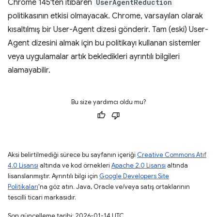
Chrome 145'ten itibaren
UserAgentReduction
politikasının etkisi olmayacak. Chrome, varsayılan olarak
kısaltılmış bir User-Agent dizesi gönderir. Tam (eski) User-
Agent dizesini almak için bu politikayı kullanan sistemler
veya uygulamalar artık bekledikleri ayrıntılı bilgileri
alamayabilir.
Bu size yardımcı oldu mu?
Aksi belirtilmediği sürece bu sayfanın içeriği
Creative Commons Atıf
4.0 Lisansı
altında ve kod örnekleri
Apache 2.0 Lisansı
altında
lisanslanmıştır. Ayrıntılı bilgi için
Google Developers Site
Politikaları
'na göz atın. Java, Oracle ve/veya satış ortaklarının
tescilli ticari markasıdır.
Son güncelleme tarihi: 2026-01-14 UTC.