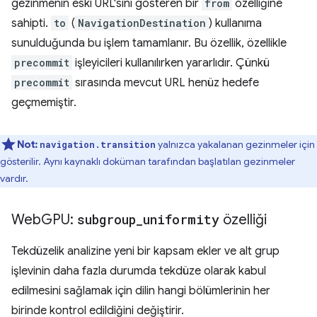
gezinmenin eski URL'sini gösteren bir
from
özelliğine
sahipti.
to
(
NavigationDestination
) kullanıma
sunulduğunda bu işlem tamamlanır. Bu özellik, özellikle
precommit
işleyicileri kullanılırken yararlıdır. Çünkü
precommit
sırasında mevcut URL henüz hedefe
geçmemiştir.
Not:
yalnızca yakalanan gezinmeler için
navigation.transition
gösterilir. Aynı kaynaklı doküman tarafından başlatılan gezinmeler
vardır.
Web
GPU:
subgroup
_
uniformity
özelliği
Tekdüzelik analizine yeni bir kapsam ekler ve alt grup
işlevinin daha fazla durumda tekdüze olarak kabul
edilmesini sağlamak için dilin hangi bölümlerinin her
birinde kontrol edildiğini değiştirir.