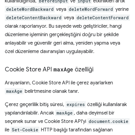
kullanıldığında,
beforeinput
ve
input
etkinlikleri artık
deleteWordBackward
veya
deleteWordForward
yerine
deleteContentBackward
veya
deleteContentForward
olarak raporlanıyor. Bu sayede web geliştiriciler, hangi
düzenleme işleminin gerçekleştiğini doğru bir şekilde
anlayabilir ve güvenilir geri alma, yeniden yapma veya
özel düzenleme davranışları uygulayabilir.
Cookie Store API
max
Age
özelliği
Arayanların, Cookie Store API ile çerez ayarlarken
maxAge
belirtmesine olanak tanır.
Çerez geçerlilik bitiş süresi,
expires
özelliği kullanılarak
yapılandırılabilir. Ancak
maxAge
, daha deyimsel bir
seçenek sunar ve Cookie Store API'yi
document.cookie
ile
Set-Cookie
HTTP başlığı tarafından sağlanan