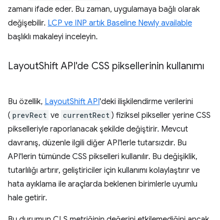
zamanı ifade eder. Bu zaman, uygulamaya bağlı olarak
değişebilir.
LCP ve INP artık Baseline Newly available
başlıklı makaleyi inceleyin.
Layout
Shift API'de CSS piksellerinin kullanımı
Bu özellik,
LayoutShift API
'deki ilişkilendirme verilerini
(
prevRect
ve
currentRect
) fiziksel pikseller yerine CSS
pikselleriyle raporlanacak şekilde değiştirir. Mevcut
davranış, düzenle ilgili diğer API'lerle tutarsızdır. Bu
API'lerin tümünde CSS pikselleri kullanılır. Bu değişiklik,
tutarlılığı artırır, geliştiriciler için kullanımı kolaylaştırır ve
hata ayıklama ile araçlarda beklenen birimlerle uyumlu
hale getirir.
Bu durumun CLS metriğinin değerini etkilemediğini ancak