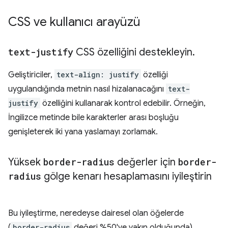
CSS ve kullanıcı arayüzü
text-justify
CSS özelliğini destekleyin
.
Geliştiriciler,
text-align: justify
özelliği
uygulandığında metnin nasıl hizalanacağını
text-
justify
özelliğini kullanarak kontrol edebilir. Örneğin,
İngilizce metinde bile karakterler arası boşluğu
genişleterek iki yana yaslamayı zorlamak.
Yüksek
border-radius
değerler için
border-
radius
gölge kenarı hesaplamasını iyileştirin
Bu iyileştirme, neredeyse dairesel olan öğelerde
(
border-radius
değeri %50'ye yakın olduğunda)