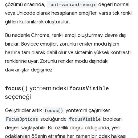
çözümü sırasında,
font-variant-emoji
değeri normal
veya Unicode olarak hesaplanan emoji'ler, varsa tek renkli
glifleri kullanılarak oluşturulur.
Bu nedenle Chrome, renkli emoji oluşturmayı devre dışı
bırakır. Böylece emojiler, zorunlu renkler modu işlem
hattına tam olarak dahil olur ve sistemin yüksek kontrastlı
renklerine uyar. Zorunlu renkler modu dışındaki
davranışlar değişmez.
focus(
)
yöntemindeki
focus
Visible
seçeneği
Geliştiriciler artık
focus()
yöntemini çağırırken
FocusOptions
sözlüğünde
focusVisible
boolean
değeri sağlayabilir. Bu özellik doğru olduğunda, yeni
odaklanılan öğenin etrafına her zaman bir odak halkası