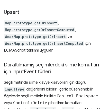
Upsert
Map.prototype.getOrInsert
,
Map.prototype.getOrInsertComputed
,
WeakMap.prototype.getOrInsert
ve
WeakMap.prototype.getOrInsertComputed
için
ECMAScript teklifini uygular.
Daraltılmamış seçimlerdeki silme komutları
için Input
Event türleri
Seçili metinde silme klavye kısayolları için doğru
inputType
değerlerini bildirir. İçerik düzenlenebilir
öğelerde seçili metinle birlikte
Control+Backspace
veya
Control+Delete
gibi silme komutları