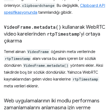
önleniyor.
clipboardchange
Bu değişiklik,
Clipboard API
spesifikasyonunda
tanımlandığı gibidir.
Video
Frame
.
metadata(
)
kullanarak Web
RTC
video karelerinden
rtp
Timestamp
'yi ortaya
çıkarma
Temel alınan
VideoFrame
öğesinin meta verilerinde
rtpTimestamp
alanı varsa bu alanı içeren bir sözlük
döndüren
VideoFrame.metadata()
yöntemi ekler. Aksi
takdirde boş bir sözlük döndürülür. Yalnızca WebRTC
kaynaklarından gelen video karelerine
rtpTimestamp
meta verileri eklenir.
Web uygulamalarının iki modlu performans
zamanlamalarını anlamasına izin verme