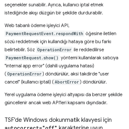
seçenekler sunabilir. Ayrıca, kullanıcı iptal etmek
istediğinde akışı düzgün bir şekilde durdurabilir.
Web tabanlı ödeme işleyici API,
PaymentRequestEvent.respondWith
öğesine iletilen
sözü reddetmek için kullandığı hataya göre bu farkı
belirtebilir. Söz
OperationError
ile reddedilirse
PaymentRequest.show()
yöntemi kullanılarak satıcıya
"internal app error" (dahili uygulama hatası)
(
OperationError
) döndürülür, aksi takdirde "user
cancel" (kullanıcı iptali) (
AbortError
) döndürülür.
Yerel uygulama ödeme işleyici altyapısı da benzer şekilde
güncellenir ancak web API'leri kapsamı dışındadır.
TSF'de Windows dokunmatik klavyesi için
autocorrect="off"
karakterine uyun