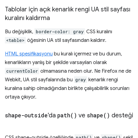
Tablolar için açık kenarlık rengi UA stil sayfası
kuralını kaldırma
Bu değişiklik,
border-color: gray
CSS kuralını
<table>
öğesinin UA stil sayfasından kaldırır.
HTML spesifikasyonu
bu kuralı içermez ve bu durum,
kenarlıkların yanlış bir şekilde varsayılan olarak
currentColor
olmamasına neden olur. Ne Firefox ne de
Webkit, UA stil sayfalarında bu
gray
kenarlık rengi
kuralına sahip olmadığından birlikte çalışabilirlik sorunları
ortaya çıkıyor.
shape-outside
'da
path(
)
ve
shape(
)
desteği
CSS shape-outside özelliğinde
path()
ve
shape()
şekil