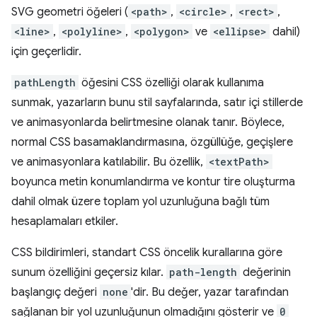
SVG geometri öğeleri (
<path>
,
<circle>
,
<rect>
,
<line>
,
<polyline>
,
<polygon>
ve
<ellipse>
dahil)
için geçerlidir.
pathLength
öğesini CSS özelliği olarak kullanıma
sunmak, yazarların bunu stil sayfalarında, satır içi stillerde
ve animasyonlarda belirtmesine olanak tanır. Böylece,
normal CSS basamaklandırmasına, özgüllüğe, geçişlere
ve animasyonlara katılabilir. Bu özellik,
<textPath>
boyunca metin konumlandırma ve kontur tire oluşturma
dahil olmak üzere toplam yol uzunluğuna bağlı tüm
hesaplamaları etkiler.
CSS bildirimleri, standart CSS öncelik kurallarına göre
sunum özelliğini geçersiz kılar.
path-length
değerinin
başlangıç değeri
none
'dir. Bu değer, yazar tarafından
sağlanan bir yol uzunluğunun olmadığını gösterir ve
0