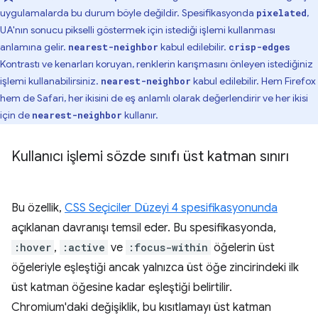
uygulamalarda bu durum böyle değildir. Spesifikasyonda
,
pixelated
UA'nın sonucu pikselli göstermek için istediği işlemi kullanması
anlamına gelir.
kabul edilebilir.
nearest-neighbor
crisp-edges
Kontrastı ve kenarları koruyan, renklerin karışmasını önleyen istediğiniz
işlemi kullanabilirsiniz.
kabul edilebilir. Hem Firefox
nearest-neighbor
hem de Safari, her ikisini de eş anlamlı olarak değerlendirir ve her ikisi
için de
kullanır.
nearest-neighbor
Kullanıcı işlemi sözde sınıfı üst katman sınırı
Bu özellik,
CSS Seçiciler Düzeyi 4 spesifikasyonunda
açıklanan davranışı temsil eder. Bu spesifikasyonda,
:hover
,
:active
ve
:focus-within
öğelerin üst
öğeleriyle eşleştiği ancak yalnızca üst öğe zincirindeki ilk
üst katman öğesine kadar eşleştiği belirtilir.
Chromium'daki değişiklik, bu kısıtlamayı üst katman