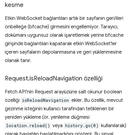
kesme
Etkin WebSocket bağlantıları artık bir sayfanın geri/ileri
önbelleğe (bfcache) girmesini engellemiyor. Tarayıcı,
dokümanı uygunsuz olarak işaretlemek yerine bfcache
girişinde bağlantıları kapatarak etkin WebSocket'ler
içeren sayfaların depolanmasına ve geri yüklenmesine
olanak tanır.
Request
.
is
Reload
Navigation özelliği
Fetch API'nin Request arayüzüne salt okunur boolean
özelliği
isReloadNavigation
ekler. Bu özellik, mevcut
gezinme isteğinin kullanıcı tarafından tetiklenen bir
yeniden yükleme (ör. yenileme düğmesi
location.reload()
veya
history.go(0)
kullanılarak)
olarak başlatılıp başlatılmadığını gösterir. Bu sinyal,