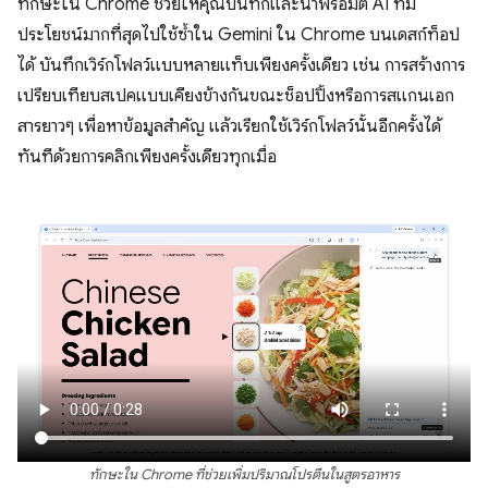
ทักษะใน Chrome ช่วยให้คุณบันทึกและนำพรอมต์ AI ที่มี
ประโยชน์มากที่สุดไปใช้ซ้ำใน Gemini ใน Chrome บนเดสก์ท็อป
ได้ บันทึกเวิร์กโฟลว์แบบหลายแท็บเพียงครั้งเดียว เช่น การสร้างการ
เปรียบเทียบสเปคแบบเคียงข้างกันขณะช็อปปิ้งหรือการสแกนเอก
สารยาวๆ เพื่อหาข้อมูลสำคัญ แล้วเรียกใช้เวิร์กโฟลว์นั้นอีกครั้งได้
ทันทีด้วยการคลิกเพียงครั้งเดียวทุกเมื่อ
ทักษะใน Chrome ที่ช่วยเพิ่มปริมาณโปรตีนในสูตรอาหาร