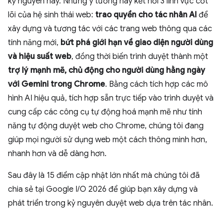
kỷ nguyên này. Những ý tưởng này kết nối 3 lĩnh vực cốt
lõi của hệ sinh thái web:
trao quyền cho tác nhân AI
để
xây dựng và tương tác với các trang web thông qua các
tính năng mới,
bứt phá giới hạn về giao diện người dùng
và hiệu suất web
, đồng thời biến trình duyệt thành một
trợ lý mạnh mẽ, chủ động
cho người dùng hằng ngày
với Gemini trong Chrome
. Bằng cách tích hợp các mô
hình AI hiệu quả, tích hợp sẵn trực tiếp vào trình duyệt và
cung cấp các công cụ tự động hoá mạnh mẽ như tính
năng tự động duyệt web cho Chrome, chúng tôi đang
giúp mọi người sử dụng web một cách thông minh hơn,
nhanh hơn và dễ dàng hơn.
Sau đây là 15 điểm cập nhật lớn nhất mà chúng tôi đã
chia sẻ tại Google I/O 2026 để giúp bạn xây dựng và
phát triển trong kỷ nguyên duyệt web dựa trên tác nhân.