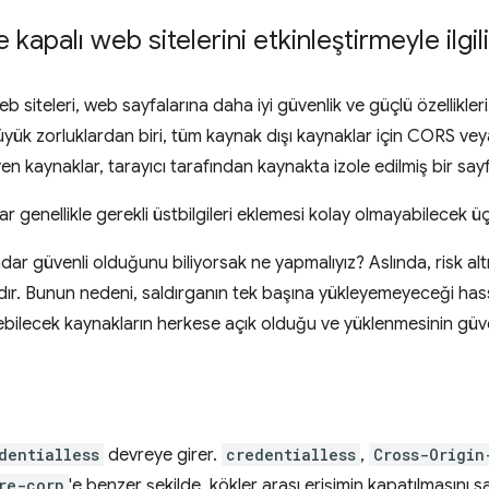
 kapalı web sitelerini etkinleştirmeyle ilgil
eb siteleri, web sayfalarına daha iyi güvenlik ve güçlü özellikle
büyük zorluklardan biri, tüm kaynak dışı kaynaklar için CORS vey
eyen kaynaklar, tarayıcı tarafından kaynakta izole edilmiş bir s
 genellikle gerekli üstbilgileri eklemesi kolay olmayabilecek üç
dar güvenli olduğunu biliyorsak ne yapmalıyız? Aslında, risk alt
rdır. Bunun nedeni, saldırganın tek başına yükleyemeyeceği hassas
enebilecek kaynakların herkese açık olduğu ve yüklenmesinin güve
dentialless
devreye girer.
credentialless
,
Cross-Origin
re-corp
'e benzer şekilde, kökler arası erişimin kapatılmasını 