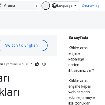
/
Oturum aç
Bu sayfada
Kökler arası
erişime
kapalılığa
size yardımcı oldu mu?
neden
ihtiyacımız var?
rı
Kökler arası
erişime kapalı
ları
web sitelerini
etkinleştirmeyle
ilgili zorluklar