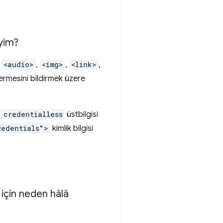
iyim?
.
<audio>
,
<img>
,
<link>
,
ndermesini bildirmek üzere
 credentialless
üstbilgisi
redentials">
kimlik bilgisi
için neden hâlâ