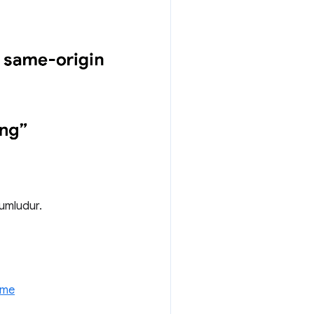
yumludur.
h.me