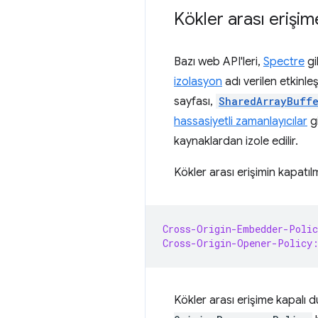
Kökler arası erişim
Bazı web API'leri,
Spectre
gi
izolasyon
adı verilen etkinle
sayfası,
SharedArrayBuff
hassasiyetli zamanlayıcılar
gi
kaynaklardan izole edilir.
Kökler arası erişimin kapatıl
Cross-Origin-Embedder-Polic
Cross-Origin-Opener-Policy
Kökler arası erişime kapalı