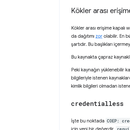
Kökler arası erişime
Kökler arası erişime kapalı w
da dağıtımı
zor
olabilir. En 
şartıdır. Bu başlıkları içerm
Bu kaynakta çapraz kaynaklar
Peki kaynağın yüklenebilir ka
bilgileriyle istenen kaynakla
kimlik bilgileri olmadan ist
credentialless
İşte bu noktada
COEP: cre
için yeni bir değerdir.
requi