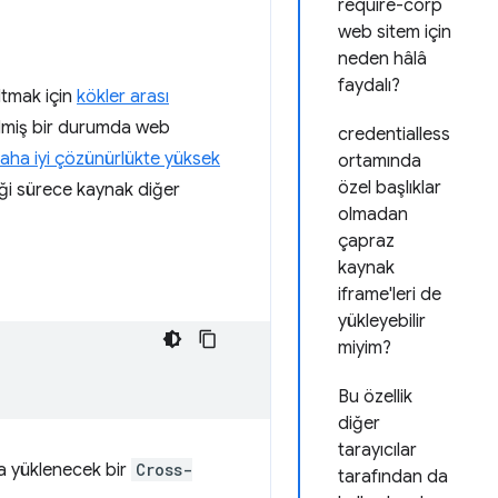
require-corp
web sitem için
neden hâlâ
faydalı?
altmak için
kökler arası
dilmiş bir durumda web
credentialless
aha iyi çözünürlükte yüksek
ortamında
özel başlıklar
ediği sürece kaynak diğer
olmadan
çapraz
kaynak
iframe'leri de
yükleyebilir
miyim?
Bu özellik
diğer
tarayıcılar
ya yüklenecek bir
Cross-
tarafından da