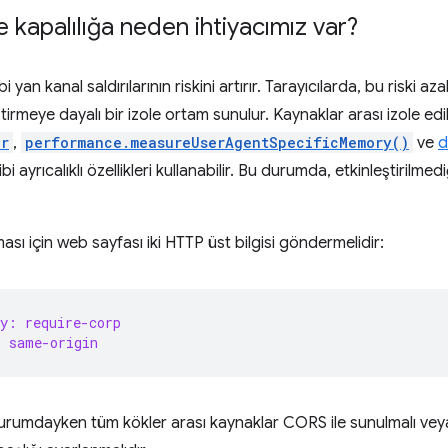
e kapalılığa neden ihtiyacımız var?
bi yan kanal saldırılarının riskini artırır. Tarayıcılarda, bu riski az
ştirmeye dayalı bir izole ortam sunulur. Kaynaklar arası izole e
er
,
performance.measureUserAgentSpecificMemory()
ve
d
bi ayrıcalıklı özellikleri kullanabilir. Bu durumda, etkinleştirilm
ması için web sayfası iki HTTP üst bilgisi göndermelidir:
y: require-corp
: same-origin
 durumdayken tüm kökler arası kaynaklar CORS ile sunulmalı ve