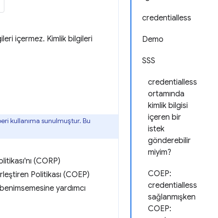
credentialless
ri içermez. Kimlik bilgileri
Demo
SSS
credentialless
ortamında
kimlik bilgisi
içeren bir
eri kullanıma sunulmuştur. Bu
istek
gönderebilir
miyim?
litikası'nı (CORP)
COEP:
leştiren Politikası (COEP)
credentialless
ay benimsemesine yardımcı
sağlanmışken
COEP: