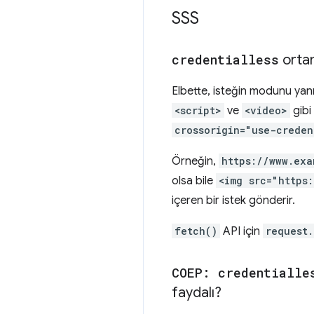
SSS
credentialless
ortam
Elbette, isteğin modunu yan
<script>
ve
<video>
gibi
crossorigin="use-creden
Örneğin,
https://www.exa
olsa bile
<img src="https
içeren bir istek gönderir.
fetch()
API için
request
COEP: credentialle
faydalı?