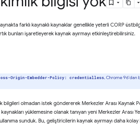
imlik bilgisi yok
nakta farklı kaynaklı kaynaklar genellikle yeterli CORP üstbilgile
ık bunları işaretleyerek kaynak ayırmayı etkinleştirebilirsiniz.
, Chrome 96'dan b
ross-Origin-Embedder-Policy: credentialless
lik bilgileri olmadan istek göndererek Merkezler Arası Kaynak Po
kaynakları yüklemesine olanak tanıyan yeni Merkezler Arası Yer
ullanıma sunduk. Bu, geliştiricilerin kaynak ayırmayı daha kol