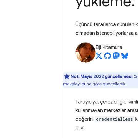
yükleme: k
Üçüncü taraflarca sunulan kay
olmadan istenebiliyorlarsa art
Eiji Kitamura
Not:
Mayıs 2022 güncellemesi
C
makaleyi buna göre güncelledik.
Tarayıcıya, çerezler gibi kim
kullanmayan merkezler arası 
değerini
credentialless
k
olur.