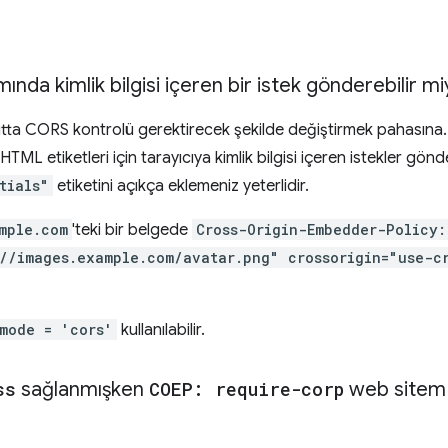
ında kimlik bilgisi içeren bir istek gönderebilir m
ıtta CORS kontrolü gerektirecek şekilde değiştirmek pahasına
 HTML etiketleri için tarayıcıya kimlik bilgisi içeren istekler gö
tials"
etiketini açıkça eklemeniz yeterlidir.
mple.com
'teki bir belgede
Cross-Origin-Embedder-Policy:
://images.example.com/avatar.png" crossorigin="use-c
.mode = 'cors'
kullanılabilir.
ss
sağlanmışken
COEP: require-corp
web sitem 