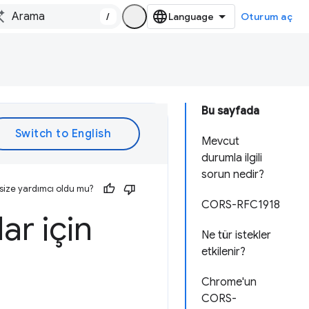
/
Oturum aç
Bu sayfada
Mevcut
durumla ilgili
sorun nedir?
size yardımcı oldu mu?
CORS-RFC1918
ar için
Ne tür istekler
etkilenir?
Chrome'un
CORS-