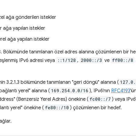
l ağa gönderilen istekler
r ağa yapılan istekler
el ağa yapılan istekler
 3. Bölümünde tanımlanan özel adres alanına çözümlenen bir he
e eşlenmiş IPv6 adresi veya
::1/128
,
2000::/3
ve
ff00::/8
inin 3.2.1.3 bölümünde tanımlanan "geri döngü" alanına (
127.0.
ağlantı yerel" alanına (
169.254.0.0/16
), IPv6'nın
RFC4193
'ü
dress" (Benzersiz Yerel Adres) önekine (
fc00::/7
) veya IPv6
ntı yerel" önekine (
fe80::/10
) çözümlenen bir hedef.
ağlar.