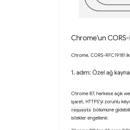
Chrome'un CORS-RFC
Chrome, CORS-RFC1918'i iki
1
.
adım: Özel ağ kaynak
Chrome 87, herkese açık web s
işaret, HTTPS'yi zorunlu kılıy
requests
bölümüne gidebilir
istekler engellenir.