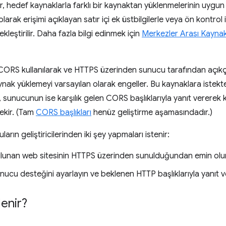
, hedef kaynaklarla farklı bir kaynaktan yüklenmelerinin uygun
larak erişimi açıklayan satır içi ek üstbilgilerle veya ön kontrol i
leştirilir. Daha fazla bilgi edinmek için
Merkezler Arası Kaynak
, CORS kullanılarak ve HTTPS üzerinden sunucu tarafından açıkça
nak yüklemeyi varsayılan olarak engeller. Bu kaynaklara istekt
sunucunun ise karşılık gelen CORS başlıklarıyla yanıt vererek k
rekir. (Tam
CORS başlıkları
henüz geliştirme aşamasındadır.)
arın geliştiricilerinden iki şey yapmaları istenir:
bulunan web sitesinin HTTPS üzerinden sunulduğundan emin olu
cu desteğini ayarlayın ve beklenen HTTP başlıklarıyla yanıt ve
lenir?