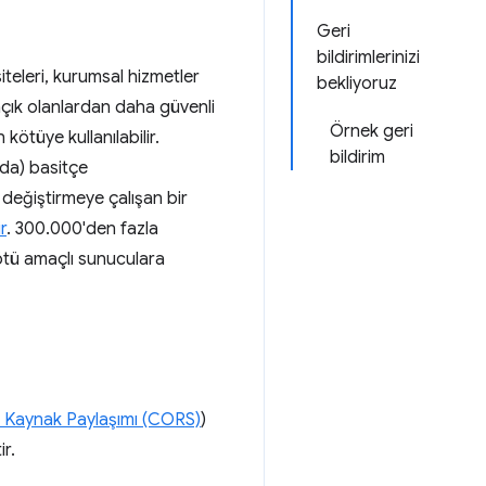
Geri
bildirimlerinizi
iteleri, kurumsal hizmetler
bekliyoruz
 açık olanlardan daha güvenli
Örnek geri
ötüye kullanılabilir.
bildirim
ıda) basitçe
değiştirmeye çalışan bir
r
. 300.000'den fazla
kötü amaçlı sunuculara
ı Kaynak Paylaşımı (CORS)
)
ir.