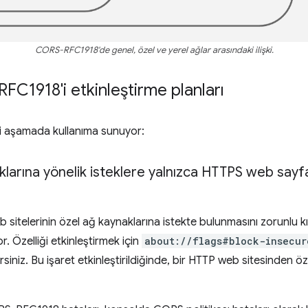
CORS-RFC1918'de genel, özel ve yerel ağlar arasındaki ilişki.
1918'i etkinleştirme planları
 aşamada kullanıma sunuyor:
larına yönelik isteklere yalnızca HTTPS web sayfal
itelerinin özel ağ kaynaklarına istekte bulunmasını zorunlu kıla
or. Özelliği etkinleştirmek için
about://flags#block-insecur
siniz. Bu işaret etkinleştirildiğinde, bir HTTP web sitesinden 