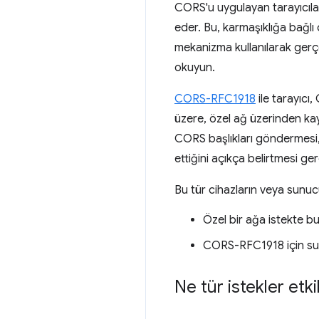
CORS'u uygulayan tarayıcılar
eder. Bu, karmaşıklığa bağlı o
mekanizma kullanılarak gerçek
okuyun.
CORS-RFC1918
ile tarayıcı
üzere, özel ağ üzerinden kay
CORS başlıkları göndermesi, 
ettiğini açıkça belirtmesi ge
Bu tür cihazların veya sunucul
Özel bir ağa istekte 
CORS-RFC1918 için sunu
Ne tür istekler etki