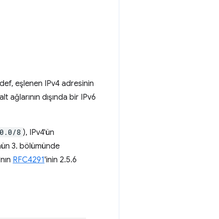
def, eşlenen IPv4 adresinin
alt ağlarının dışında bir IPv6
0.0/8
), IPv4'ün
nün 3. bölümünde
'nın
RFC4291
'inin 2.5.6