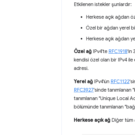
Etkilenen istekler şunlardır:
Herkese açık ağdan öze
Özel bir ağdan yerel bi
Herkese açık ağdan yer
Özel ağ
IPv4'te
RFC1918
'in
kendisi özel olan bir IPv4 il
adresi.
Yerel ağ
IPv4'ün
RFC1122
's
RFC3927
'sinde tanımlanan "b
tanımlanan "Unique Local Ad
bölümünde tanımlanan "bağla
Herkese açık ağ
Diğer tüm 