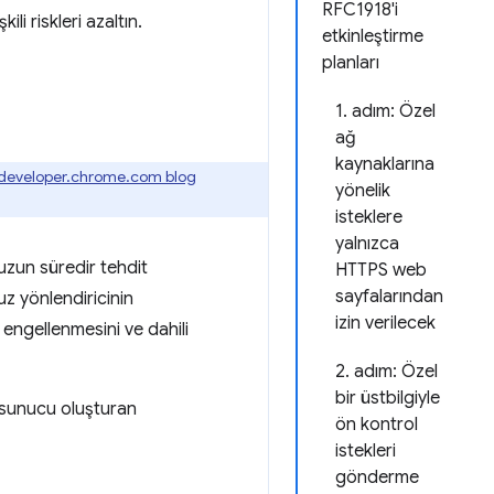
RFC1918'i
li riskleri azaltın.
etkinleştirme
planları
1. adım: Özel
ağ
kaynaklarına
developer.chrome.com blog
yönelik
isteklere
yalnızca
uzun süredir tehdit
HTTPS web
sayfalarından
suz yönlendiricinin
izin verilecek
 engellenmesini ve dahili
2. adım: Özel
bir üstbilgiyle
n sunucu oluşturan
ön kontrol
istekleri
gönderme