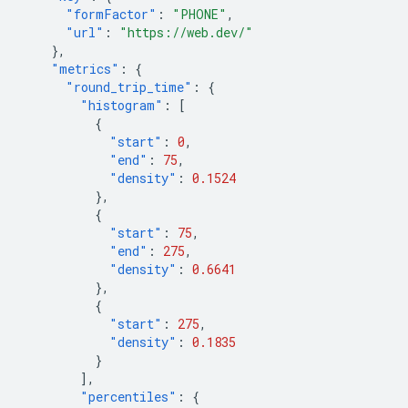
"formFactor"
:
"PHONE"
,
"url"
:
"https://web.dev/"
},
"metrics"
:
{
"round_trip_time"
:
{
"histogram"
:
[
{
"start"
:
0
,
"end"
:
75
,
"density"
:
0.1524
},
{
"start"
:
75
,
"end"
:
275
,
"density"
:
0.6641
},
{
"start"
:
275
,
"density"
:
0.1835
}
],
"percentiles"
:
{