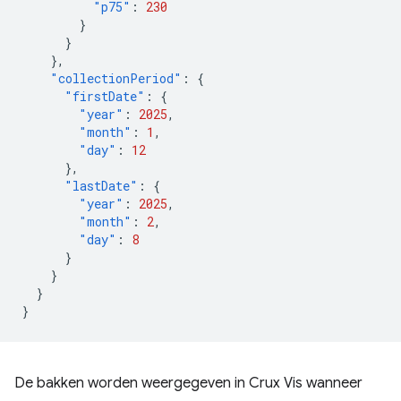
"p75"
:
230
}
}
},
"collectionPeriod"
:
{
"firstDate"
:
{
"year"
:
2025
,
"month"
:
1
,
"day"
:
12
},
"lastDate"
:
{
"year"
:
2025
,
"month"
:
2
,
"day"
:
8
}
}
}
}
De bakken worden weergegeven in Crux Vis wanneer