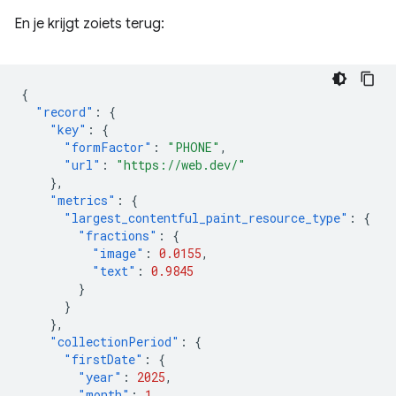
En je krijgt zoiets terug:
{
"record"
:
{
"key"
:
{
"formFactor"
:
"PHONE"
,
"url"
:
"https://web.dev/"
},
"metrics"
:
{
"largest_contentful_paint_resource_type"
:
{
"fractions"
:
{
"image"
:
0.0155
,
"text"
:
0.9845
}
}
},
"collectionPeriod"
:
{
"firstDate"
:
{
"year"
:
2025
,
"month"
:
1
,