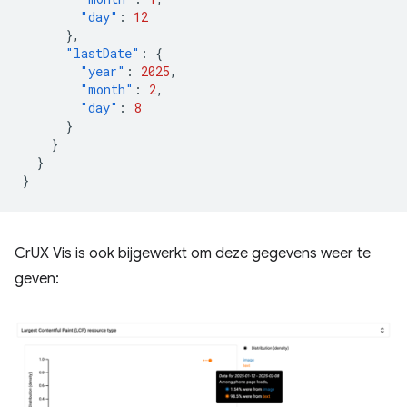
"day"
:
12
},
"lastDate"
:
{
"year"
:
2025
,
"month"
:
2
,
"day"
:
8
}
}
}
}
CrUX Vis is ook bijgewerkt om deze gegevens weer te
geven: