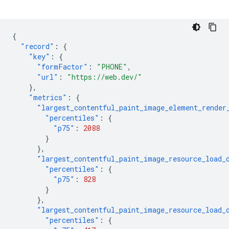
{
"record"
:
{
"key"
:
{
"formFactor"
:
"PHONE"
,
"url"
:
"https://web.dev/"
},
"metrics"
:
{
"largest_contentful_paint_image_element_render
"percentiles"
:
{
"p75"
:
2088
}
},
"largest_contentful_paint_image_resource_load_
"percentiles"
:
{
"p75"
:
828
}
},
"largest_contentful_paint_image_resource_load_
"percentiles"
:
{