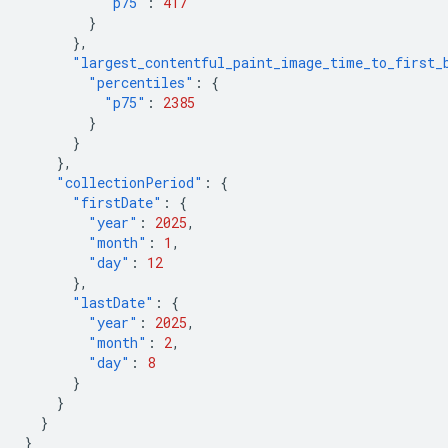
"p75"
:
417
}
},
"largest_contentful_paint_image_time_to_first_
"percentiles"
:
{
"p75"
:
2385
}
}
},
"collectionPeriod"
:
{
"firstDate"
:
{
"year"
:
2025
,
"month"
:
1
,
"day"
:
12
},
"lastDate"
:
{
"year"
:
2025
,
"month"
:
2
,
"day"
:
8
}
}
}
}