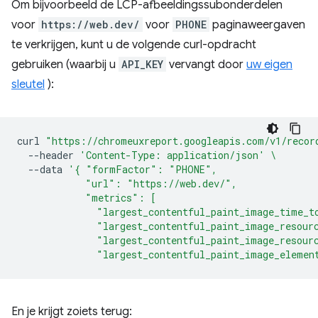
Om bijvoorbeeld de LCP-afbeeldingssubonderdelen
voor
https://web.dev/
voor
PHONE
paginaweergaven
te verkrijgen, kunt u de volgende curl-opdracht
gebruiken (waarbij u
API_KEY
vervangt door
uw eigen
sleutel
):
curl
"https://chromeuxreport.googleapis.com/v1/recor
--header
'Content-Type: application/json'
\
--data
'{ "formFactor": "PHONE",
            "url": "https://web.dev/",
            "metrics": [
              "largest_contentful_paint_image_time_t
              "largest_contentful_paint_image_resour
              "largest_contentful_paint_image_resour
              "largest_contentful_paint_image_elemen
En je krijgt zoiets terug: