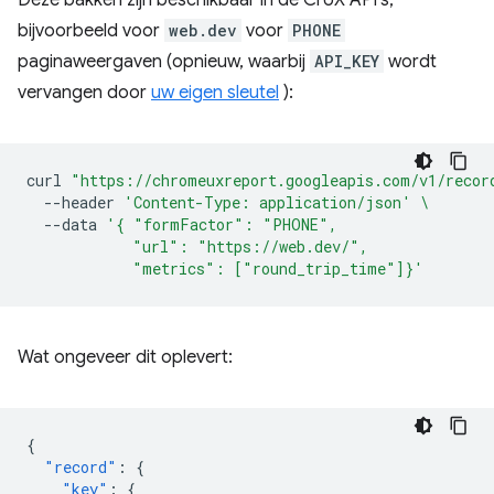
Deze bakken zijn beschikbaar in de CrUX API's,
bijvoorbeeld voor
web.dev
voor
PHONE
paginaweergaven (opnieuw, waarbij
API_KEY
wordt
vervangen door
uw eigen sleutel
):
curl
"https://chromeuxreport.googleapis.com/v1/recor
--header
'Content-Type: application/json'
\
--data
'{ "formFactor": "PHONE",
            "url": "https://web.dev/",
            "metrics": ["round_trip_time"]}'
Wat ongeveer dit oplevert:
{
"record"
:
{
"key"
:
{