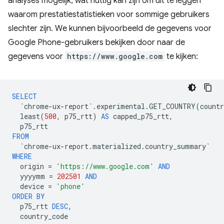
analyses mogelijk, wat nuttig kan zijn om uit te leggen
waarom prestatiestatistieken voor sommige gebruikers
slechter zijn. We kunnen bijvoorbeeld de gegevens voor
Google Phone-gebruikers bekijken door naar de
gegevens voor
https://www.google.com
te kijken:
SELECT
`
chrome
-
ux
-
report
`
.
experimental
.
GET_COUNTRY
(
countr
least
(
500
,
p75_rtt
)
AS
capped_p75_rtt
,
p75_rtt
FROM
`
chrome
-
ux
-
report
.
materialized
.
country_summary
`
WHERE
origin
=
'https://www.google.com'
AND
yyyymm
=
202501
AND
device
=
'phone'
ORDER
BY
p75_rtt
DESC
,
country_code