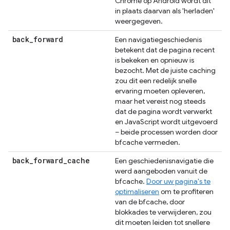
Chrome op Android wordt dit
in plaats daarvan als 'herladen'
weergegeven.
back
_
forward
Een navigatiegeschiedenis
betekent dat de pagina recent
is bekeken en opnieuw is
bezocht. Met de juiste caching
zou dit een redelijk snelle
ervaring moeten opleveren,
maar het vereist nog steeds
dat de pagina wordt verwerkt
en JavaScript wordt uitgevoerd
– beide processen worden door
bfcache vermeden.
back
_
forward
_
cache
Een geschiedenisnavigatie die
werd aangeboden vanuit de
bfcache.
Door uw pagina's te
optimaliseren
om te profiteren
van de bfcache, door
blokkades te verwijderen, zou
dit moeten leiden tot snellere