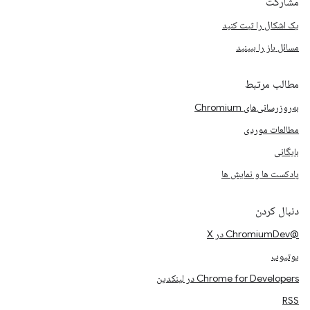
مشارکت
یک اشکال را ثبت کنید
مسائل باز را ببینید
مطالب مرتبط
به‌روزرسانی‌های Chromium
مطالعات موردی
بایگانی
پادکست ها و نمایش ها
دنبال کردن
@ChromiumDev در X
یوتیوب
Chrome for Developers در لینکدین
RSS