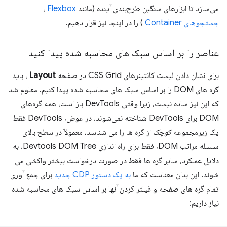
می‌سازد تا ابزارهای سنگین طرح‌بندی آینده (مانند
Flexbox
،
جستجوهای Container
) را در اینجا نیز قرار دهیم.
عناصر را بر اساس سبک های محاسبه شده پیدا کنید
برای نشان دادن لیست کانتینرهای CSS Grid در صفحه
Layout
، باید
گره های DOM را بر اساس سبک های محاسبه شده پیدا کنیم. معلوم شد
که این نیز ساده نیست، زیرا وقتی DevTools باز است، همه گره‌های
DOM برای DevTools شناخته نمی‌شوند. در عوض، DevTools فقط
یک زیرمجموعه
کوچک
از گره ها را می شناسد، معمولاً در سطح بالای
سلسله مراتب DOM، فقط برای راه اندازی Devtools DOM Tree. به
دلایل عملکرد، سایر گره ها فقط در صورت درخواست بیشتر واکشی می
شوند. این بدان معناست که ما
به یک دستور CDP جدید
برای جمع آوری
تمام گره های صفحه و فیلتر کردن آنها بر اساس سبک های محاسبه شده
نیاز داریم: