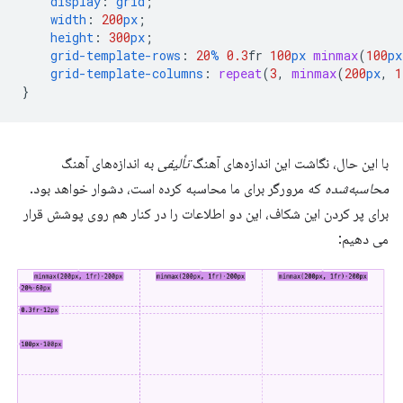
display
:
grid
;
width
:
200
px
;
height
:
300
px
;
grid-template-rows
:
20
%
0.3
fr
100
px
minmax
(
100
px
grid-template-columns
:
repeat
(
3
,
minmax
(
200
px
,
1
}
با این حال، نگاشت این اندازه‌های آهنگ
تألیفی
به اندازه‌های آهنگ
محاسبه‌شده
که مرورگر برای ما محاسبه کرده است، دشوار خواهد بود.
برای پر کردن این شکاف، این دو اطلاعات را در کنار هم روی پوشش قرار
می دهیم: