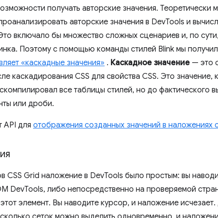
возможности получать авторские значения. Теоретически м
роанализировать авторские значения в DevTools и вычисли
Это включало бы множество сложных сценариев и, по сути
нка. Поэтому с помощью команды стилей Blink мы получи
вляет «каскадные значения»
.
Каскадное значение
— это 
ле каскадирования CSS для свойства CSS. Это значение,
й скомпилировал все таблицы стилей, но до фактического 
нты или дроби.
т API для
отображения созданных значений в наложениях 
ия
в CSS Grid наложение в DevTools было простым: вы навод
M DevTools, либо непосредственно на проверяемой стран
тот элемент. Вы наводите курсор, и наложение исчезает.
несколько сеток можно выделить одновременно, и наложени