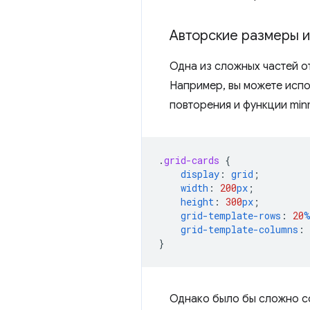
Авторские размеры 
Одна из сложных частей о
Например, вы можете испо
повторения и функции min
.
grid-cards
{
display
:
grid
;
width
:
200
px
;
height
:
300
px
;
grid-template-rows
:
20
grid-template-columns
:
}
Однако было бы сложно с