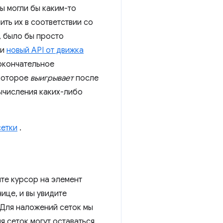
ы могли бы каким-то
ть их в соответствии со
, было бы просто
ли
новый API от движка
окончательное
 которое
выигрывает
после
вычисления каких-либо
сетки
.
ите курсор на элемент
ице, и вы увидите
 Для наложений сеток мы
я сеток могут оставаться