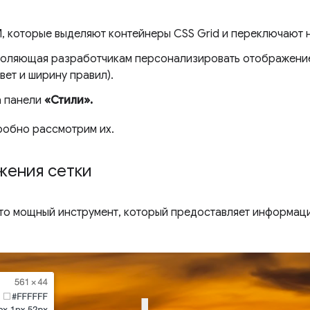
, которые выделяют контейнеры CSS Grid и переключают н
зволяющая разработчикам персонализировать отображен
вет и ширину правил).
а панели
«Стили».
робно рассмотрим их.
жения сетки
то мощный инструмент, который предоставляет информаци