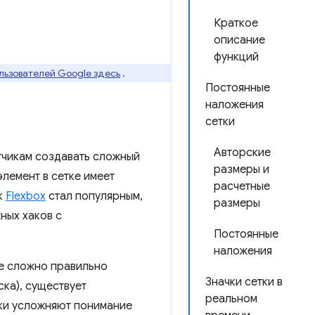
Краткое
описание
функций
льзователей Google здесь
.
Постоянные
наложения
сетки
Авторские
тчикам создавать сложный
размеры и
элемент в сетке имеет
расчетные
к
Flexbox
стал популярным,
размеры
ных хаков с
Постоянные
наложения
же сложно правильно
Значки сетки в
ка), существует
реальном
еки усложняют понимание