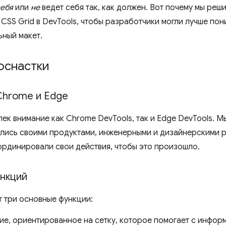
себя
или
не
ведет себя так, как должен. Вот почему мы реш
SS Grid в DevTools, чтобы разработчики могли лучше пони
ьный макет.
оснастки
Chrome и Edge
лек внимание как Chrome DevTools, так и Edge DevTools. М
ились своими продуктами, инженерными и дизайнерскими 
рдинировали свои действия, чтобы это произошло.
ункций
т три основные функции:
е, ориентированное на сетку, которое помогает с инфор