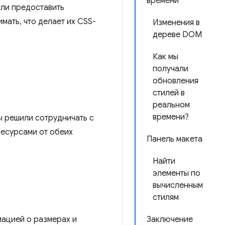
времени
или предоставить
мать, что делает их CSS-
Изменения в
дереве DOM
Как мы
получали
обновления
стилей в
реальном
времени?
ы решили сотрудничать с
ресурсами от обеих
Панель макета
Найти
элементы по
вычисленным
стилям
мацией о размерах и
Заключение