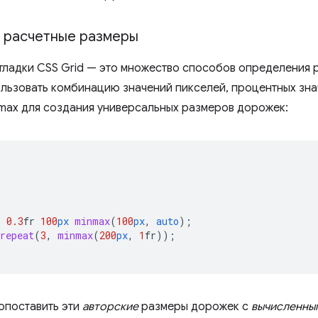
и расчетные размеры
тладки CSS Grid — это множество способов определения 
льзовать комбинацию значений пикселей, процентных зна
max для создания универсальных размеров дорожек:
%
0.3
fr
100
px
minmax
(
100
px
,
auto
);
repeat
(
3
,
minmax
(
200
px
,
1
fr
));
опоставить эти
авторские
размеры дорожек с
вычисленны