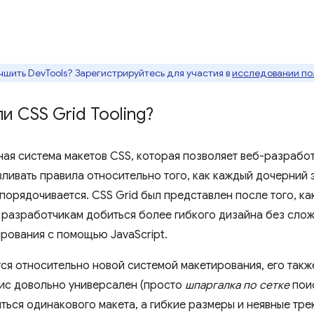
чшить DevTools? Зарегистрируйтесь для участия в
исследовании по
и CSS Grid Tooling?
ая система макетов CSS, которая позволяет веб-разрабо
вливать правила относительно того, как каждый дочерний 
упорядочивается. CSS Grid был представлен после того, ка
ь разработчикам добиться более гибкого дизайна без слож
рования с помощью JavaScript.
тся относительно новой системой макетирования, его так
сис довольно универсален (просто
шпаргалка по сетке
поис
ься одинакового макета, а гибкие размеры и неявные тр