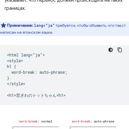
указывает, что перенос должен происходить на таких
границах.
Примечание:
требуется, чтобы объявить, что текст
lang="ja"
написан на японском языке.
<html lang="ja">

<style>

h1 {

  word-break: auto-phrase;

}

</style>
