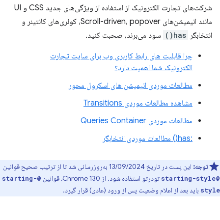
شرکت‌های تجارت الکترونیک از استفاده از ویژگی‌های جدید CSS و UI
مانند انیمیشن‌های Scroll-driven، popover، کوئری‌های کانتینر و
انتخابگر
has()
سود می‌برند، صحبت کنید.
چرا قابلیت های رابط کاربری وب برای سایت تجارت
الکترونیک شما اهمیت دارد؟
مطالعات موردی انیمیشن های اسکرول محور
مشاهده مطالعات موردی Transitions
مطالعات موردی Queries Container
:has() مطالعات موردی انتخابگر
توجه:
این پست در تاریخ 13/09/2024 به‌روزرسانی شد تا از ترتیب صحیح قوانین
تودرتو استفاده شود. از Chrome 130، قوانین
@starting-
@starting-style
باید بعد از اعلام وضعیت پس از ورود (عادی) قرار گیرد.
style