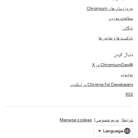
به‌روزرسانی‌های Chromium
مطالعات موردی
بایگانی
پادکست ها و نمایش ها
دنبال کردن
@ChromiumDev در X
یوتیوب
Chrome for Developers در لینکدین
RSS
شرایط
حریم خصوصی
Manage cookies