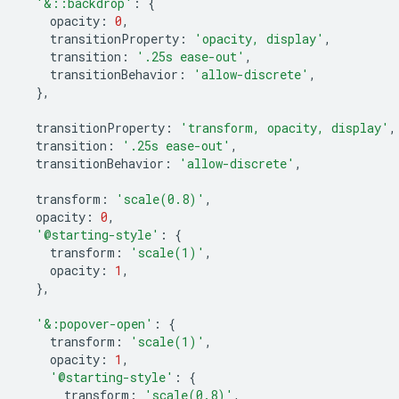
'&::backdrop'
:
{
opacity
:
0
,
transitionProperty
:
'opacity, display'
,
transition
:
'.25s ease-out'
,
transitionBehavior
:
'allow-discrete'
,
},
transitionProperty
:
'transform, opacity, display'
,
transition
:
'.25s ease-out'
,
transitionBehavior
:
'allow-discrete'
,
transform
:
'scale(0.8)'
,
opacity
:
0
,
'@starting-style'
:
{
transform
:
'scale(1)'
,
opacity
:
1
,
},
'&:popover-open'
:
{
transform
:
'scale(1)'
,
opacity
:
1
,
'@starting-style'
:
{
transform
:
'scale(0.8)'
,