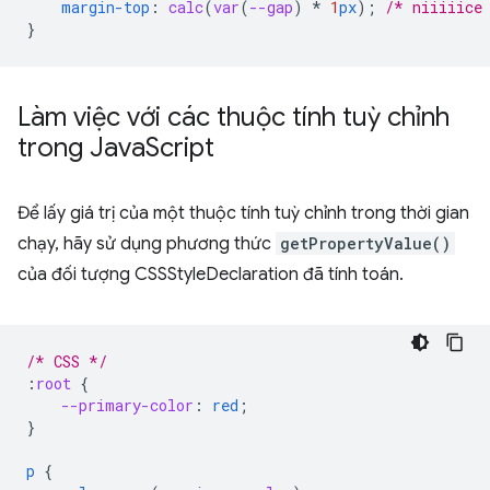
margin-top
:
calc
(
var
(
--gap
)
*
1
px
);
/* niiiiice
}
Làm việc với các thuộc tính tuỳ chỉnh
trong Java
Script
Để lấy giá trị của một thuộc tính tuỳ chỉnh trong thời gian
chạy, hãy sử dụng phương thức
getPropertyValue()
của đối tượng CSSStyleDeclaration đã tính toán.
/* CSS */
:
root
{
--primary-color
:
red
;
}
p
{