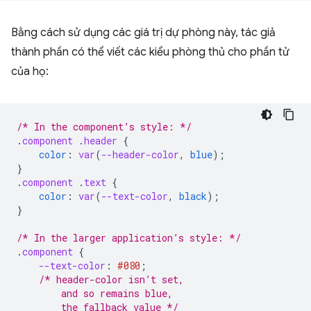
Bằng cách sử dụng các giá trị dự phòng này, tác giả
thành phần có thể viết các kiểu phòng thủ cho phần tử
của họ:
/* In the component’s style: */
.
component
.
header
{
color
:
var
(
--header-color
,
blue
);
}
.
component
.
text
{
color
:
var
(
--text-color
,
black
);
}
/* In the larger application’s style: */
.
component
{
--text-color
:
#080
;
/* header-color isn’t set,
        and so remains blue,
        the fallback value */