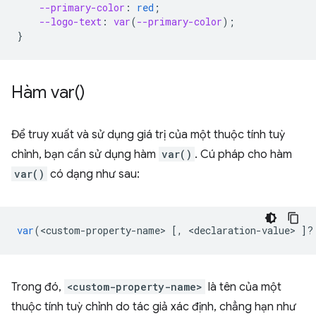
--primary-color
:
red
;
--logo-text
:
var
(
--primary-color
);
}
Hàm
var(
)
Để truy xuất và sử dụng giá trị của một thuộc tính tuỳ
chỉnh, bạn cần sử dụng hàm
var()
. Cú pháp cho hàm
var()
có dạng như sau:
var
(
<
custom
-
property
-
name
>
[,
<
declaration
-
value
>
]
?
Trong đó,
<custom-property-name>
là tên của một
thuộc tính tuỳ chỉnh do tác giả xác định, chẳng hạn như