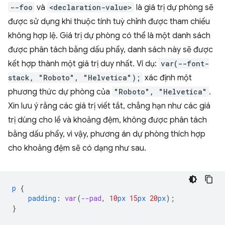
--foo
và
<declaration-value>
là giá trị dự phòng sẽ
được sử dụng khi thuộc tính tuỳ chỉnh được tham chiếu
không hợp lệ. Giá trị dự phòng có thể là một danh sách
được phân tách bằng dấu phẩy, danh sách này sẽ được
kết hợp thành một giá trị duy nhất. Ví dụ:
var(--font-
stack, "Roboto", "Helvetica");
xác định một
phương thức dự phòng của
"Roboto", "Helvetica"
.
Xin lưu ý rằng các giá trị viết tắt, chẳng hạn như các giá
trị dùng cho lề và khoảng đệm, không được phân tách
bằng dấu phẩy, vì vậy, phương án dự phòng thích hợp
cho khoảng đệm sẽ có dạng như sau.
p
{
padding
:
var
(
--pad
,
10
px
15
px
20
px
);
}