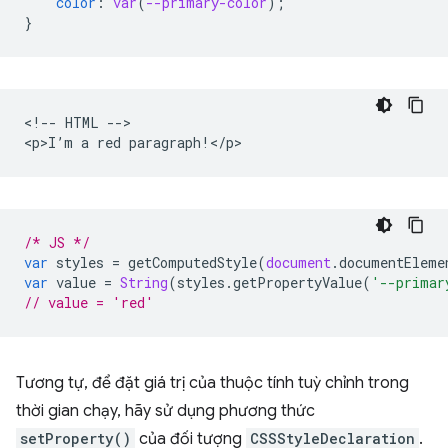
color
:
var
(
--primary-color
);
}
<!-- HTML -->

/* JS */
var
styles
=
getComputedStyle
(
document
.
documentEleme
var
value
=
String
(
styles
.
getPropertyValue
(
'--primar
// value = 'red'
Tương tự, để đặt giá trị của thuộc tính tuỳ chỉnh trong
thời gian chạy, hãy sử dụng phương thức
setProperty()
của đối tượng
CSSStyleDeclaration
.