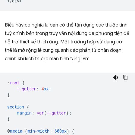
Điều này có nghĩa là bạn có thể tận dụng các thuộc tính
tuỳ chỉnh bên trong truy vấn nội dung đa phương tiện để
hỗ trợ thiết kế thích ứng. Một trường hợp sử dụng có
thể là mở rộng lề xung quanh các phần tử phân đoạn
chính khi kích thước màn hình tăng lên:
:
root
{
--gutter
:
4
px
;
}
section
{
margin
:
var
(
--gutter
);
}
@
media
(
min-width
:
600px
)
{