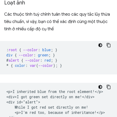
Loạt ảnh
Các thuộc tính tuỳ chỉnh tuân theo các quy tắc lũy thừa
tiêu chuẩn, vì vậy, bạn có thể xác định cùng một thuộc
tính ở nhiều cấp độ cụ thể
:
root
{
--color
:
blue
;
}
div
{
--color
:
green
;
}
#
alert
{
--color
:
red
;
}
*
{
color
:
var
(
--color
);
}
<p>I inherited blue from the root element!</p>

<div>I got green set directly on me!</div>

<div id="alert">

    While I got red set directly on me!

    <p>I’m red too, because of inheritance!</p>
