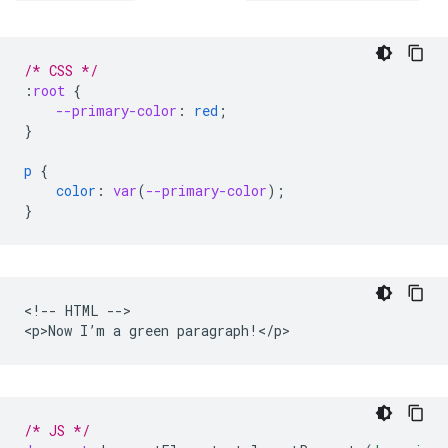
/* CSS */
:
root
{
--primary-color
:
red
;
}
p
{
color
:
var
(
--primary-color
);
}
<!-- HTML -->

/* JS */