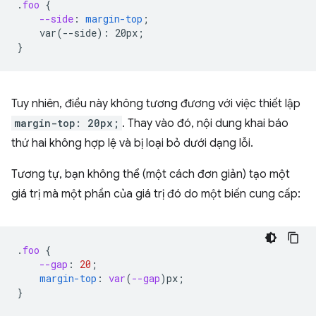
.
foo
{
--side
:
margin-top
;
var(--side):
20px
;
}
Tuy nhiên, điều này không tương đương với việc thiết lập
margin-top: 20px;
. Thay vào đó, nội dung khai báo
thứ hai không hợp lệ và bị loại bỏ dưới dạng lỗi.
Tương tự, bạn không thể (một cách đơn giản) tạo một
giá trị mà một phần của giá trị đó do một biến cung cấp:
.
foo
{
--gap
:
20
;
margin-top
:
var
(
--gap
)
px
;
}