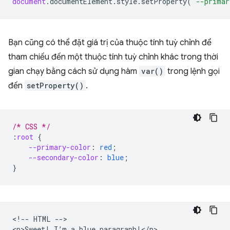
document
.
documentElement
.
style
.
setProperty
(
'--primar
Bạn cũng có thể đặt giá trị của thuộc tính tuỳ chỉnh để
tham chiếu đến một thuộc tính tuỳ chỉnh khác trong thời
gian chạy bằng cách sử dụng hàm
var()
trong lệnh gọi
đến
setProperty()
.
/* CSS */
:
root
{
--primary-color
:
red
;
--secondary-color
:
blue
;
}
<!-- HTML -->
