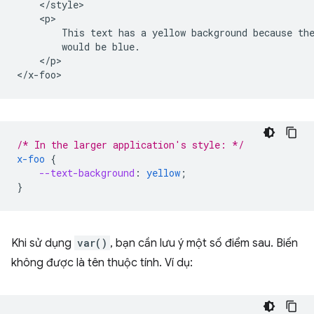
    </style>

    <p>

        This text has a yellow background because the
        would be blue.

    </p>

/* In the larger application's style: */
x-foo
{
--text-background
:
yellow
;
}
Khi sử dụng
var()
, bạn cần lưu ý một số điểm sau. Biến
không được là tên thuộc tính. Ví dụ: