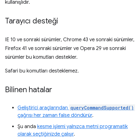
kullanışlıdır.
Tarayıcı desteği
IE 10 ve sonraki sürümler, Chrome 43 ve sonraki sürümler,
Firefox 41 ve sonraki sürümler ve Opera 29 ve sonraki
sürümler bu komutları destekler.
Safari bu komutları desteklemez.
Bilinen hatalar
Geliştirici araçlarından
queryCommandSupported()
çağrısı her zaman false döndürür
.
Şu anda
kesme işlemi yalnızca metni programatik
olarak seçtiğinizde çalışır
.