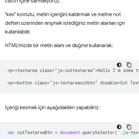
catch içine sarmalıyoruz.
"kes" komutu, metin içeriğini kaldırmak ve metne not
defteri üzerinden erişmek istediğiniz metin alanları için
kullanılabilir.
HTML'mizde bir metin alanı ve düğme kullanarak:
<p><textarea class="js-cuttextarea">Hello I'm some te
İçeriği kesmek için aşağıdakileri yapabiliriz:
var
cutTextareaBtn
=
document
.
querySelector
(
'.js-tex