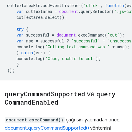
cutTextareaBtn
.
addEventListener
(
'click'
,
function
(
ev
var
cutTextarea
=
document
.
querySelector
(
'.js-cu
cutTextarea
.
select
();
try
{
var
successful
=
document
.
execCommand
(
'cut'
);
var
msg
=
successful
?
'successful'
:
'unsuccess
console
.
log
(
'Cutting text command was '
+
msg
);
}
catch
(
err
)
{
console
.
log
(
'Oops, unable to cut'
);
}
});
query
Command
Supported
ve
query
Command
Enabled
document.execCommand()
çağrısını yapmadan önce,
document.queryCommandSupported()
yöntemini