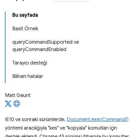
Bu sayfada
Basit Örnek
queryCommandSupported ve
queryCommandEnabled
Tarayıcı desteği
Bilinen hatalar
Matt Gaunt
IE10 ve sonraki sürümlerde,
Document.execCommand()
yöntemi aracılığıyla "kes" ve "kopyala" komutları için
destek eklendi. Chrome 43 sürümü itibarıyla bu komutlar