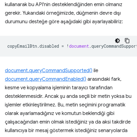
kullanarak bu API'nin desteklendiğinden emin olmanız
gerekir. Yukarıdaki örneğimizde, düğmenin devre dışı
durumunu desteğe göre aşağıdaki gibi ayarlayabiliriz:
copyEmailBtn
.
disabled
=
!
document
.
queryCommandSuppor
document.queryCommandSupported()
ile
document.queryCommandEnabled()
arasındaki fark,
kesme ve kopyalama işleminin tarayıcı tarafından
desteklenmesidir. Ancak şu anda seçili bir metin yoksa bu
işlemler etkinleştirilmez. Bu, metin seçimini programatik
olarak ayarlamadığınız ve komutun beklendiği gibi
çalışacağından emin olmak istediğiniz ya da aksi takdirde
kullanıcıya bir mesaj göstermek istediğiniz senaryolarda