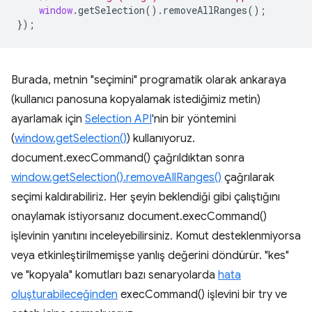
window
.
getSelection
().
removeAllRanges
();
});
Burada, metnin "seçimini" programatik olarak ankaraya
(kullanıcı panosuna kopyalamak istediğimiz metin)
ayarlamak için
Selection API
'nin bir yöntemini
(
window.getSelection()
) kullanıyoruz.
document.execCommand() çağrıldıktan sonra
window.getSelection().removeAllRanges()
çağrılarak
seçimi kaldırabiliriz. Her şeyin beklendiği gibi çalıştığını
onaylamak istiyorsanız document.execCommand()
işlevinin yanıtını inceleyebilirsiniz. Komut desteklenmiyorsa
veya etkinleştirilmemişse yanlış değerini döndürür. "kes"
ve "kopyala" komutları bazı senaryolarda
hata
oluşturabileceğinden
execCommand() işlevini bir try ve