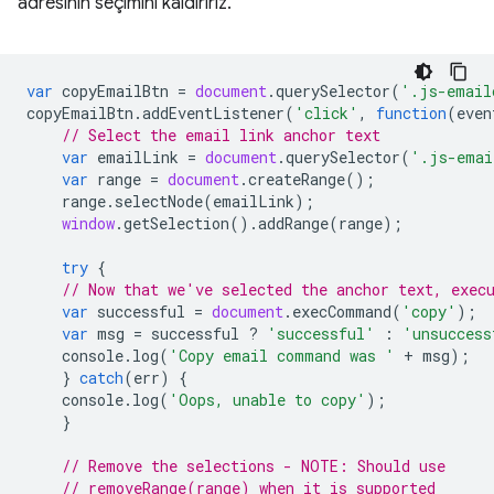
adresinin seçimini kaldırırız.
var
copyEmailBtn
=
document
.
querySelector
(
'.js-email
copyEmailBtn
.
addEventListener
(
'click'
,
function
(
even
// Select the email link anchor text
var
emailLink
=
document
.
querySelector
(
'.js-emai
var
range
=
document
.
createRange
();
range
.
selectNode
(
emailLink
);
window
.
getSelection
().
addRange
(
range
);
try
{
// Now that we've selected the anchor text, exec
var
successful
=
document
.
execCommand
(
'copy'
);
var
msg
=
successful
?
'successful'
:
'unsuccess
console
.
log
(
'Copy email command was '
+
msg
);
}
catch
(
err
)
{
console
.
log
(
'Oops, unable to copy'
);
}
// Remove the selections - NOTE: Should use
// removeRange(range) when it is supported