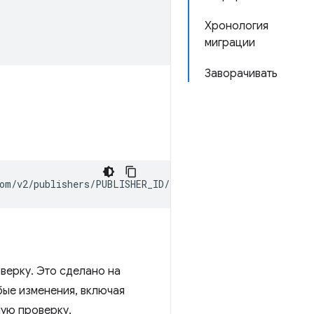
Хронология
миграции
Заворачивать
верку. Это сделано на
бые изменения, включая
ную проверку.