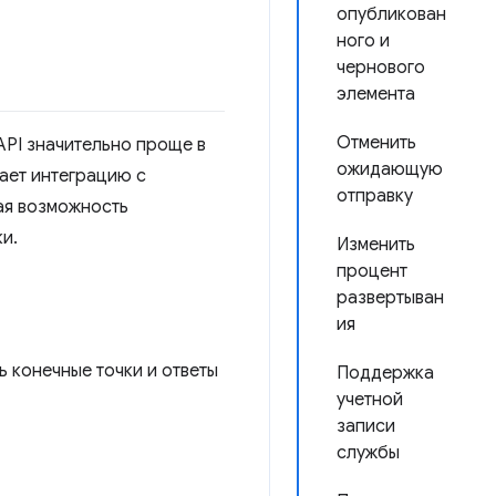
опубликован
ного и
чернового
элемента
Отменить
API значительно проще в
ожидающую
щает интеграцию с
отправку
ая возможность
и.
Изменить
процент
развертыван
ия
 конечные точки и ответы
Поддержка
учетной
записи
службы