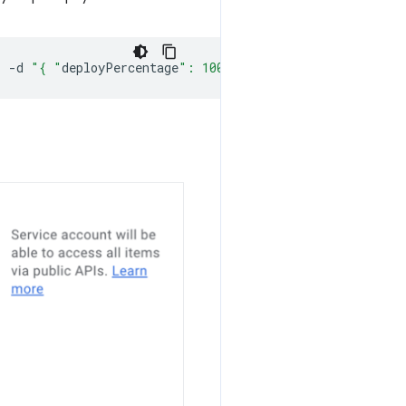
"
-d
"{ "
deployPercentage
": 100 }"