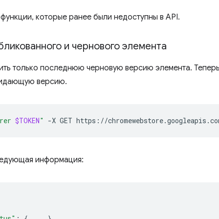
функции, которые ранее были недоступны в API.
убликованного и чернового элемента
ить только последнюю черновую версию элемента. Теперь
жидающую версию.
rer 
$TOKEN
"
-X
GET
следующая информация:
tus"
:
{
...
},