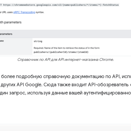
Справочник по API для API интернет-магазина Chrome.
 более подробную справочную документацию по API, испо
я других API Google. Сюда также входит API-обозреватель
ин запрос, используя данные вашей аутентифицированной