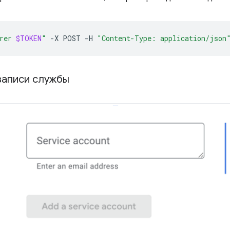
rer 
$TOKEN
"
-X
POST
-H
"Content-Type: application/json
записи службы