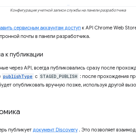
Конфигурация учетной записи службы на панели разработчика
авить сервисным аккаунтам доступ
к API Chrome Web Stor
тронной почты в панели разработчика.
а к публикации
ные через API, всегда публиковались сразу после прохож
е
publishType
с
STAGED_PUBLISH
: после прохождения пр
будет опубликовать вручную позже, используя другой вызо
номика
ерь публикует
документ Discovery
. Это позволяет взаимод