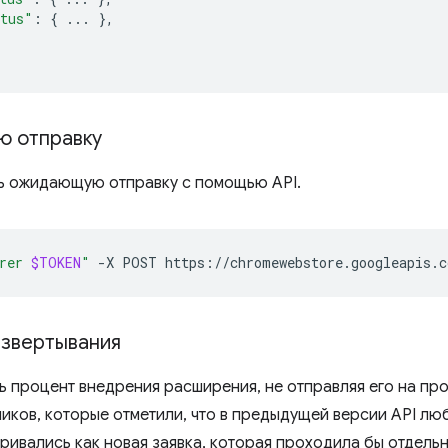
atus"
:
{
...
},
ю отправку
ть ожидающую отправку с помощью API.
rer 
$TOKEN
"
-X
POST
азвертывания
ь процент внедрения расширения, не отправляя его на про
иков, которые отметили, что в предыдущей версии API лю
ривались как новая заявка, которая проходила бы отдель