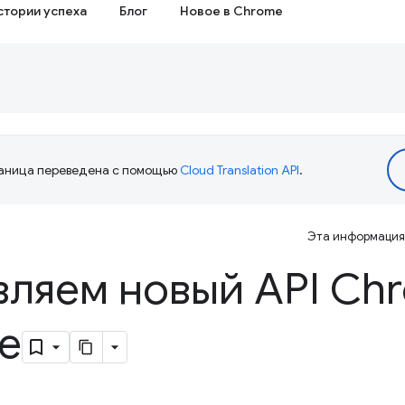
стории успеха
Блог
Новое в Chrome
аница переведена с помощью
Cloud Translation API
.
Эта информация 
вляем новый API Ch
e