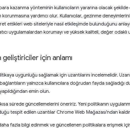
 para kazanma yönteminin kullanıcıların yararına olacak şekild
in korunmasına yardımcı olur. Kullanıcılar, gezinme deneyimleri
ret ettikleri web siteleriyle nasıl etkileşimde bulunduğunu anlaya
datıcı uygulamalardan korumayı ve yüksek kaliteli, değer odaklı u
eliştiriciler için anlamı
olitikaya uygunluğu sağlamak için uzantılarını incelemelidir. Uzan
bu bağlantıların yalnızca kullanıcılara doğrudan fayda sağladığ
 yapıldığından emin olun.
 en kısa sürede güncellemelerini öneririz. Yeni politikanın uygula
uğu tespit edilen uzantılar Chrome Web Mağazası'ndan kaldırıl
ha fazla bilgi edinmek ve güncellenen politikalara erişmek iç