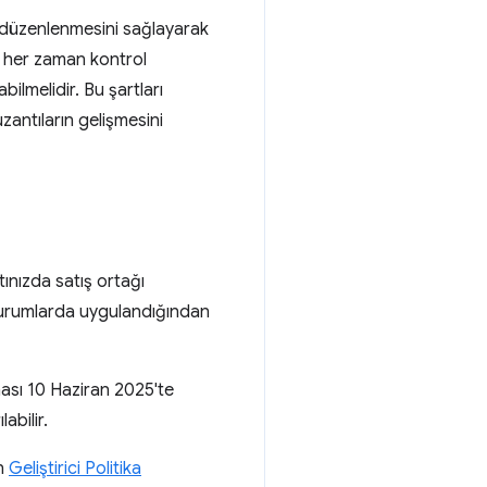
e düzenlenmesini sağlayarak
ni her zaman kontrol
bilmelidir. Bu şartları
zantıların gelişmesini
tınızda satış ortağı
ı durumlarda uygulandığından
nması 10 Haziran 2025'te
abilir.
in
Geliştirici Politika