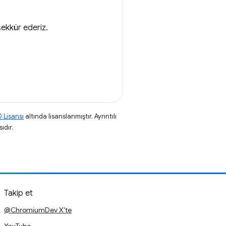
ekkür ederiz.
 Lisansı
altında lisanslanmıştır. Ayrıntılı
ıdır.
Takip et
@ChromiumDev X'te