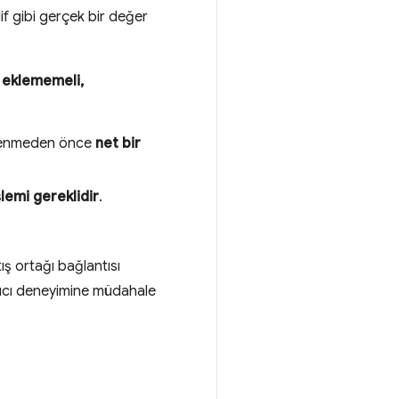
lif gibi gerçek bir değer
ı eklememeli,
üklenmeden önce
net bir
işlemi gereklidir
.
ş ortağı bağlantısı
ayıcı deneyimine müdahale