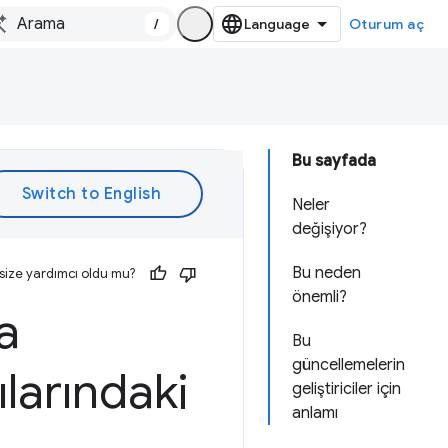
/
Oturum aç
Bu sayfada
Neler
değişiyor?
Bu neden
size yardımcı oldu mu?
önemli?
a
Bu
güncellemelerin
larındaki
geliştiriciler için
anlamı