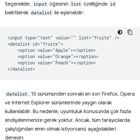
Seçenekler,
input
öğesinin
list
özelliğinde
id
belirtilerek
datalist
ile eşlenebilir:
<input type="text" value="" list="fruits" />

<datalist id="fruits">

    <option value="Apple"></option>

    <option value="Orange"></option>

    <option value="Peach"></option>

datalist
, 10 sürümünden sonraki en son Firefox, Opera
ve Internet Explorer sürümlerinde yaygın olarak
kullanılabilir. Bu nedenle, uyumluluk konusunda çok fazla
endişelenmenize gerek yoktur. Ancak, tüm tarayıcılarda
çalıştığından emin olmak istiyorsanız aşağıdakileri
deneyin: