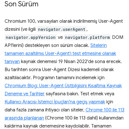
Son Sürüm
Chromium 100, varsayılan olarak indirilmemiş User-Agent
dizesini (ve ilgili
navigator.userAgent
,
navigator.appVersion
ve
navigator.platform
DOM
API'lerini) destekleyen son sürüm olacak.
Sitelerin
tamamen azaltılmış User-Agent'ı test etmesine olanak
tanıyan
kaynak denemesi 19 Nisan 2022'de sona erecek.
Bu tarihten sonra User-Agent Dizesi kademeli olarak
azaltılacaktır. Programın tamamını incelemek için
Chromium Blog: User-Agent Üstbilgisini Kısaltma Kaynak
Deneme ve Tarihler
sayfasına bakın. Test etmek veya
Kullanıcı Aracısı İstemci İpuçları'na geçiş yapmak
için
daha fazla zamana ihtiyacı olan siteler,
Chrome 100 ile 113
arasında planlanan
(Chrome 100 ile 113 dahil) kullanımdan
kaldırma kaynak denemesine kaydolabilir. Tamamen