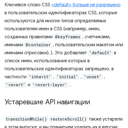
Ключевое слово CSS
«default» больше не разрешено
в пользовательских идентификаторах CSS, которые
используются для многих типов определяемых
пользователем имен в CSS (например, имен,
созданных правилами
@keyframes
, счетчиками,
именами
@container
, пользовательским макетом или
именами отрисовки). ). Это добавляет
'default'
в
список имен, использование которых в
пользовательских идентификаторах запрещено, в
частности
'inherit'
,
'initial'
,
'unset'
,
'revert'
и
'revert-layer'
.
Устаревшие API навигации
transitionWhile()
restoreScroll()
также устарели
в этом выпуске, и мы планируем удалить их в версии