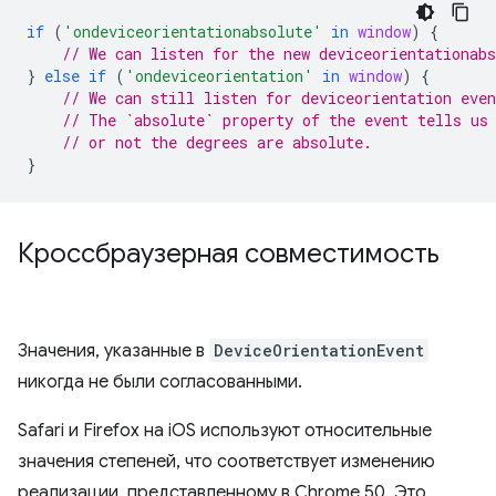
if
(
'ondeviceorientationabsolute'
in
window
)
{
// We can listen for the new deviceorientationabs
}
else
if
(
'ondeviceorientation'
in
window
)
{
// We can still listen for deviceorientation even
// The `absolute` property of the event tells us
// or not the degrees are absolute.
}
Кроссбраузерная совместимость
Значения, указанные в
DeviceOrientationEvent
никогда не были согласованными.
Safari и Firefox на iOS используют относительные
значения степеней, что соответствует изменению
реализации, представленному в Chrome 50. Это