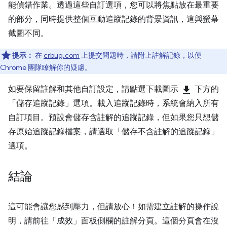
能偵錯作業。透過這些自訂選項，您可以將焦點放在最重要
的部分，同時提供整個互動追蹤記錄的背景資訊，這與螢幕
截圖不同。
提示：
在
crbug.com
上提交問題時，請附上註解記錄，以便
Chrome 團隊瞭解你的疑慮。
如要保留註解和其他自訂設定，請點選下載圖示
download
下方的
「儲存追蹤記錄」
選項。載入追蹤記錄時，系統會納入所有
自訂項目。預設會儲存含註解的追蹤記錄，但如果您只想儲
存原始追蹤記錄檔案，請選取「儲存不含註解的追蹤記錄」
選項。
結論
這可能會讓您感到壓力，但請放心！如需建立註解的操作說
明，請前往「成效」
面板側欄的註解分頁。這個分頁會在沒