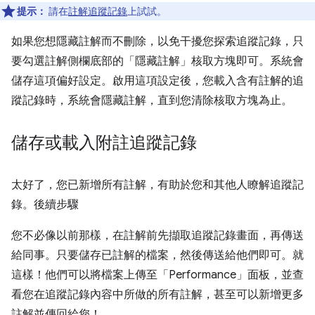
提示：
請在
註解追蹤記錄
上試試。
如果您想隱藏註解而不刪除，以免干擾您探索追蹤記錄，只
要勾選註解側欄底部的「隱藏註解」核取方塊即可。系統會
儲存這項偏好設定。啟用這項設定後，您載入含有註解的追
蹤記錄時，系統會隱藏註解，直到您清除核取方塊為止。
儲存或載入附註追蹤記錄
太好了，您已新增所有註解，有助於您和其他人瞭解追蹤記
錄。後續步驟
您不必像以前那樣，在註解前先擷取追蹤記錄畫面，再傳送
給同事。只要儲存已註解的檔案，然後傳送給他們即可。就
這樣！他們可以將檔案上傳至「Performance」
面板，並查
看您在追蹤記錄內容中所做的所有註解，甚至可以新增更多
註解並傳回給您！