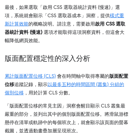
最後，如果選取「啟用 CSS 選取器統計資料 (慢速)」
選
項，系統就會顯示「CSS 選取器成本」
洞察，提供
樣式重
新計算效能
的概略說明。請注意，需要啟用
啟用 CSS 選取
器統計資料 (慢速)
選項才能取得這項洞察資料，但這會大
幅降低網頁效能。
版面配置穩定性的深入分析
累計版面配置位移 (CLS)
會在時間軸中取得專屬的
版面配置
位移
追蹤記錄，顯示
以最多五秒的時間區間 (叢集) 分組的
個別位移
，用於計算 CLS 分數。
「版面配置位移的常見主因」
洞察會醒目顯示 CLS 叢集最
嚴重的部分，並列出其中的個別版面配置位移。將滑鼠游標
懸停在清單或軌跡中的每個班次上，就會顯示該頁面的螢幕
截圖，並透過動畫疊加層呈現班次。