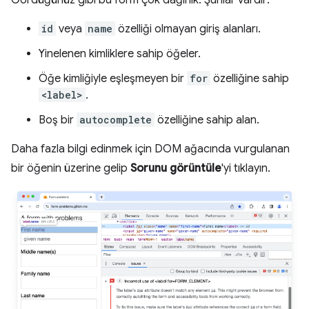
Gördüğünüz gibi bu form çok dağınık. Şunlar vardır:
id
veya
name
özelliği olmayan giriş alanları.
Yinelenen kimliklere sahip öğeler.
Öğe kimliğiyle eşleşmeyen bir
for
özelliğine sahip
<label>
.
Boş bir
autocomplete
özelliğine sahip alan.
Daha fazla bilgi edinmek için DOM ağacında vurgulanan
bir öğenin üzerine gelip
Sorunu görüntüle
'yi tıklayın.