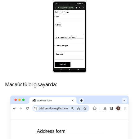
Masaüstü bilgisayarda: