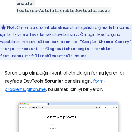
enable-
features=AutofillEnableDevtoolsIssues
Not:
Chrome'u düzenli olarak işaretlerle çalıştırdığınızda bu komut
için bir takma ad ayarlamak isteyebilirsiniz. Örneğin, Mac'te şunu
yapabilirsiniz:
text alias ca='open -a "Google Chrome Canary"
--args --restart --flag-switches-begin --enable-
features=AutofillEnableDevtoolsIssues'
Sorun olup olmadığını kontrol etmek için formu içeren bir
sayfada DevTools
Sorunlar
panelini açın.
form-
problems.glitch.me
, başlamak için iyi bir yerdir.