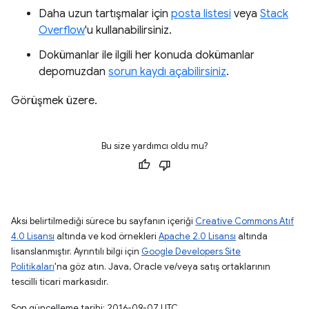
Daha uzun tartışmalar için
posta listesi
veya
Stack
Overflow
'u kullanabilirsiniz.
Dokümanlar ile ilgili her konuda dokümanlar
depomuzdan
sorun kaydı açabilirsiniz
.
Görüşmek üzere.
Bu size yardımcı oldu mu?
Aksi belirtilmediği sürece bu sayfanın içeriği
Creative Commons Atıf
4.0 Lisansı
altında ve kod örnekleri
Apache 2.0 Lisansı
altında
lisanslanmıştır. Ayrıntılı bilgi için
Google Developers Site
Politikaları
'na göz atın. Java, Oracle ve/veya satış ortaklarının
tescilli ticari markasıdır.
Son güncelleme tarihi: 2016-09-07 UTC.