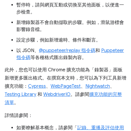
暫停時，請與網頁互動或切換至其他面板，以便進一
步檢查。
新增錄製器不會自動擷取的步驟。例如，滑鼠游標會
影響錄音檔。
設定步驟，例如新增逾時、條件和斷言。
以 JSON、
@puppeteer/replay 指令碼
和
Puppeteer
指令碼
等各種格式匯出錄製內容。
此外，您也可以使用 Chrome 擴充功能為「錄製器」
面板
新增更多匯出格式。在撰寫本文時，您可以為下列工具新增
擴充功能：
Cypress
、
WebPageTest
、
Nightwatch
、
Testing Library
和
WebdriverIO
。請參閱
擴充功能的完整
清單
。
詳情請參閱：
如要瞭解基本概念，請參閱「
記錄、重播及評估使用