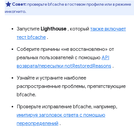
Совет:
проверьте bfcache в гостевом профиле или в режиме
инкогнито.
Запустите
Lighthouse
, который
также включает
тест bfcache
.
Соберите причины «не восстановлено» от
реальных пользователей с помощью
API
возврата/пересылки notRestoredReasons
.
Узнайте и устраните наиболее
распространенные проблемы, препятствующие
bfcache.
Проверьте исправление bfcache, например,
имитируя заголовок ответа с помощью
переопределений
.