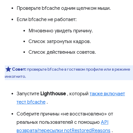
Проверьте bfcache одним щелчком мыши.
Если bfcache не работает:
Мгновенно увидеть причину.
Список затронутых кадров.
Список действенных советов.
Совет:
проверьте bfcache в гостевом профиле или в режиме
инкогнито.
Запустите
Lighthouse
, который
также включает
тест bfcache
.
Соберите причины «не восстановлено» от
реальных пользователей с помощью
API
возврата/пересылки notRestoredReasons
.