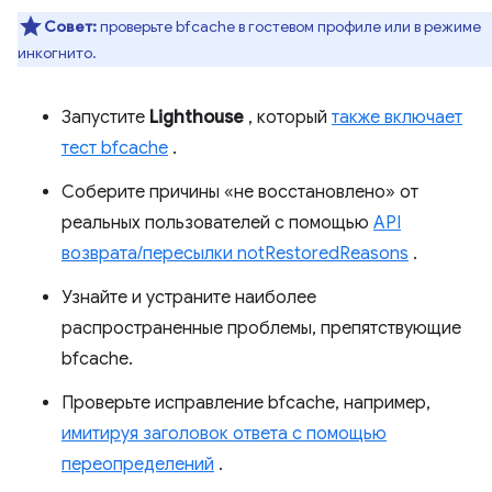
Совет:
проверьте bfcache в гостевом профиле или в режиме
инкогнито.
Запустите
Lighthouse
, который
также включает
тест bfcache
.
Соберите причины «не восстановлено» от
реальных пользователей с помощью
API
возврата/пересылки notRestoredReasons
.
Узнайте и устраните наиболее
распространенные проблемы, препятствующие
bfcache.
Проверьте исправление bfcache, например,
имитируя заголовок ответа с помощью
переопределений
.