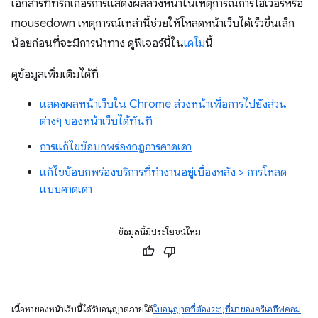
เอกสารที่ทริกเกอร์การแสดงผลล่วงหน้าในเหตุการณ์การโฮเวอร์หรือ
mousedown เหตุการณ์เหล่านี้ช่วยให้โหลดหน้าเว็บได้เร็วขึ้นเล็ก
น้อยก่อนที่จะมีการนําทาง ดูฟีเจอร์นี้ใน
เดโม
นี้
ดูข้อมูลเพิ่มเติมได้ที่
แสดงผลหน้าเว็บใน Chrome ล่วงหน้าเพื่อการไปยังส่วน
ต่างๆ ของหน้าเว็บได้ทันที
การแก้ไขข้อบกพร่องกฎการคาดเดา
แก้ไขข้อบกพร่องบริการที่ทำงานอยู่เบื้องหลัง > การโหลด
แบบคาดเดา
ข้อมูลนี้มีประโยชน์ไหม
เนื้อหาของหน้าเว็บนี้ได้รับอนุญาตภายใต้
ใบอนุญาตที่ต้องระบุที่มาของครีเอทีฟคอม