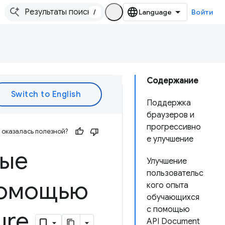
/
Войти
Содержание
Поддержка
браузеров и
прогрессивно
оказалась полезной?
е улучшение
ные
Улучшение
пользовательс
помощью
кого опыта
обучающихся
с помощью
ure
.
API Document