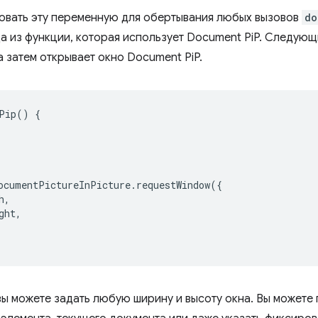
зовать эту переменную для обертывания любых вызовов
do
а из функции, которая использует Document PiP. Следующ
а затем открывает окно Document PiP.
Pip
()
{
ocumentPictureInPicture
.
requestWindow
({
h
,
ght
,
 вы можете задать любую ширину и высоту окна. Вы можете