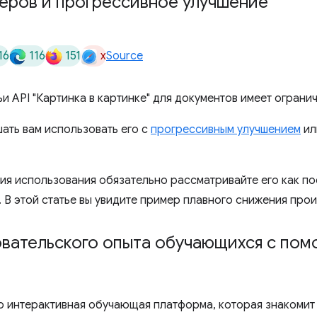
еров и прогрессивное улучшение
16
116
151
x
Source
ьи API "Картинка в картинке" для документов имеет ограни
ать вам использовать его с
прогрессивным улучшением
и
я использования обязательно рассматривайте его как по
 В этой статье вы увидите пример плавного снижения про
вательского опыта обучающихся с пом
о интерактивная обучающая платформа, которая знакомит 