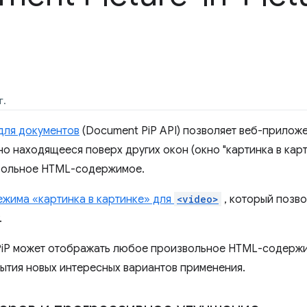
г.
 для документов
(Document PiP API) позволяет веб-прилож
о находящееся поверх других окон (окно "картинка в карт
вольное HTML-содержимое.
ежима «картинка в картинке» для
<video>
, который позв
.
PiP может отображать любое произвольное HTML-содержи
рытия новых интересных вариантов применения.