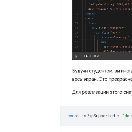
Будучи студентом, вы ино
весь экран. Это прекрасн
Для реализации этого сн
const
isPipSupported
=
"doc