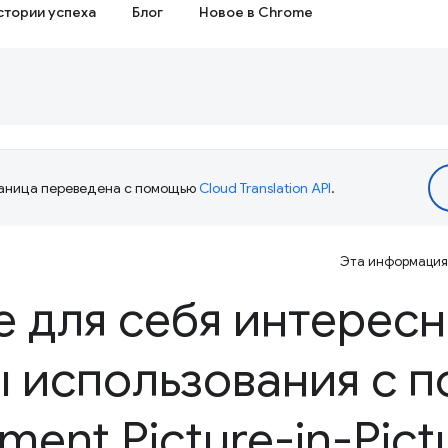
стории успеха
Блог
Новое в Chrome
аница переведена с помощью
Cloud Translation API
.
Эта информация 
 для себя интерес
ы использования с 
ment Picture-in-Pict