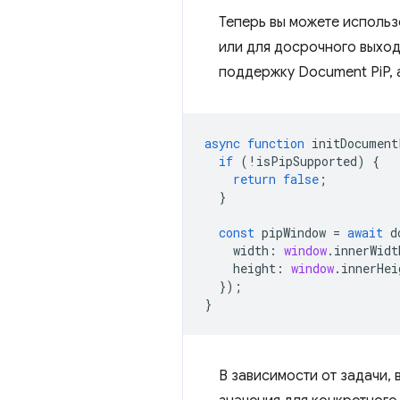
Теперь вы можете исполь
или для досрочного выход
поддержку Document PiP, 
async
function
initDocument
if
(
!
isPipSupported
)
{
return
false
;
}
const
pipWindow
=
await
d
width
:
window
.
innerWidt
height
:
window
.
innerHei
});
}
В зависимости от задачи,