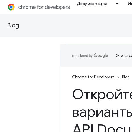
Документация
И
Blog
Эта стр
Chrome for Developers
Blog
Откройте
вариант
API Docu