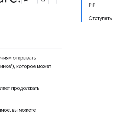
PiP
Отступать
ениям открывать
инке"), которое может
оляет продолжать
мое, вы можете