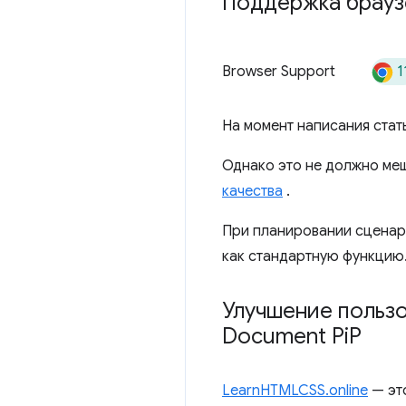
Поддержка брауз
1
Browser Support
На момент написания стат
Однако это не должно меш
качества
.
При планировании сценари
как стандартную функцию.
Улучшение пользо
Document Pi
P
LearnHTMLCSS.online
— эт