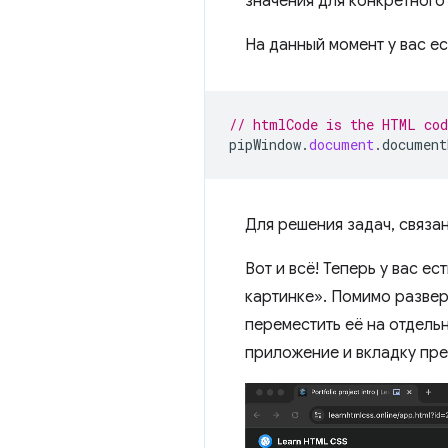
значения для конкретного
На данный момент у вас е
// htmlCode is the HTML cod
pipWindow
.
document
.
document
Для решения задач, связа
Вот и всё! Теперь у вас е
картинке». Помимо развер
переместить её на отдельн
приложение и вкладку пре