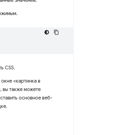
анные значения.
ержимым.
ть CSS.
 окне «картинка в
, вы также можете
еставить основное веб-
ке.