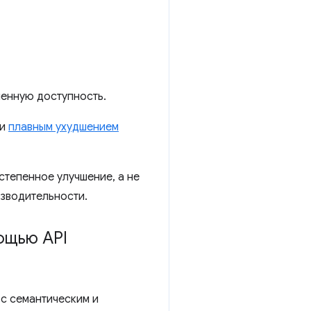
ченную доступность.
ли
плавным ухудшением
степенное улучшение, а не
изводительности.
ощью API
с семантическим и