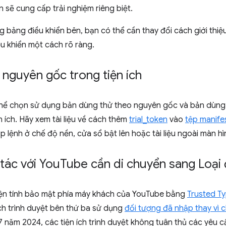
n sẽ cung cấp trải nghiệm riêng biệt.
g bảng điều khiển bên, bạn có thể cần thay đổi cách giới th
 khiển một cách rõ ràng.
nguyên gốc trong tiện ích
thể chọn sử dụng bản dùng thử theo nguyên gốc và bản dùn
n ích. Hãy xem tài liệu về cách thêm
trial_token
vào
tệp manife
 lệnh ở chế độ nền, cửa sổ bật lên hoặc tài liệu ngoài màn hì
 tác với You
Tube cần di chuyển sang Loại 
ện tính bảo mật phía máy khách của YouTube bằng
Trusted T
ch trình duyệt bên thứ ba sử dụng
đối tượng đã nhập thay vì 
 năm 2024, các tiện ích trình duyệt không tuân thủ các yêu c