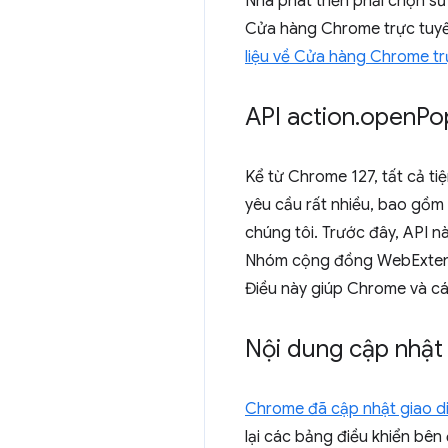
Nhà phát triển phải chọn sử
Cửa hàng Chrome trực tuyến
liệu về Cửa hàng Chrome tr
API action
.
open
Po
Kể từ Chrome 127, tất cả ti
yêu cầu rất nhiều, bao gồm 
chúng tôi. Trước đây, API n
Nhóm cộng đồng WebExtensio
Điều này giúp Chrome và các
Nội dung cập nhật 
Chrome đã cập nhật giao d
lại các bảng điều khiển bên