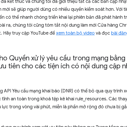
ã kết thúc và chúng tôi đã giới thiệu tất cả các bản cập nhật 
 mới sẽ giúp người dùng có nhiều quyền kiểm soát hơn. Với t
iển có thể nhanh chóng triển khai lại phiên bản đã phát hành 
ài ra, chúng tôi cũng tóm tắt nội dung làm mới Cửa hàng Ch
ất. Hãy truy cập YouTube để
xem toàn bộ video
và đọc
bài đăn
.
cho Quyền xử lý yêu cầu trong mạng bằng 
ưu tiên cho các tiện ích có nội dung cập n
g API Yêu cầu mạng khai báo (DNR) có thể bỏ qua quy trình x
c tĩnh an toàn trong khoá tệp kê khai rule_resources. Các tha
iệu lực trong vòng vài phút, miễn là phần mở rộng đó chưa bị g