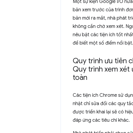
Một sự kiện Google I/O nữa đ
bản xem trước của trình đơn
bản mới ra mắt, nhà phát tr
không cần chờ xem xét. Ngo
nêu bật các tiện ích tốt nh
để biết một số điểm nổi bật
Quy trình ưu tiên 
Quy trình xem xét 
toàn
Các tiện ích Chrome sử dụn
nhật chỉ sửa đổi các quy tắ
được triển khai lại sẽ có h
đáp ứng các tiêu chí khác.