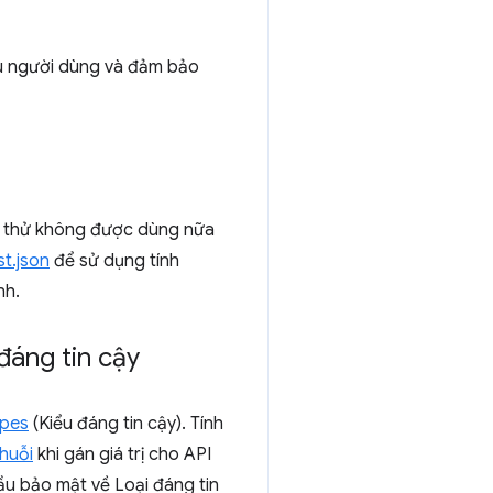
iệu người dùng và đảm bảo
g thử không được dùng nữa
st.json
để sử dụng tính
nh.
đáng tin cậy
ypes
(Kiểu đáng tin cậy). Tính
chuỗi
khi gán giá trị cho API
ầu bảo mật về Loại đáng tin