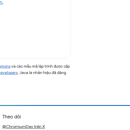
ạn
.
ommons
và các mẫu mã lập trình được cấp
Developers
. Java là nhãn hiệu đã đăng
Theo dõi
@ChromiumDev trên X