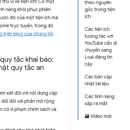
thú vị về tiện ích! Có một
theo nguyên
ính năng khôi phục phiên
gốc trong tiện
ích
trước đó của một tiện ích mà
rome trực tuyến, trong đó
Các tiện ích
g trên blog của chúng tôi
tương tác với
YouTube cần di
chuyển sang
Loại đáng tin
quy tắc khai báo:
cậy
hật quy tắc an
Các bản cập
nhật tài liệu
em xét đối với nội dung cập
Các tính năng
y đổi đối với phần mở rộng
sắp ra mắt
ắn cờ vi phạm chính sách và
🗃️ Video mới