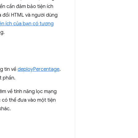
iển cần đảm bảo tiện ích
ửa đổi HTML và người dùng
ện ích của bạn có tương
g.
g tin về
deployPercentage
.
t phần.
thêm về tính năng lọc mạng
c có thể đưa vào một tiện
khác.