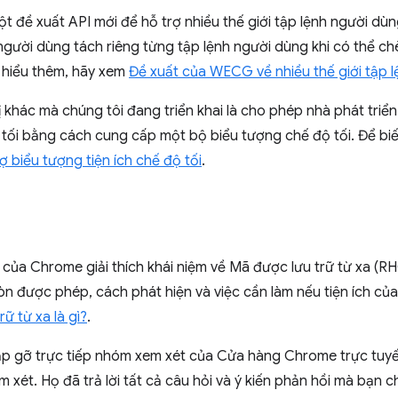
ột đề xuất API mới để hỗ trợ nhiều thế giới tập lệnh người dùn
 người dùng tách riêng từng tập lệnh người dùng khi có thể ch
m hiểu thêm, hãy xem
Đề xuất của WECG về nhiều thế giới tập 
ị khác mà chúng tôi đang triển khai là cho phép nhà phát triển
 tối bằng cách cung cấp một bộ biểu tượng chế độ tối. Để biế
 biểu tượng tiện ích chế độ tối
.
 của Chrome giải thích khái niệm về Mã được lưu trữ từ xa (RH
òn được phép, cách phát hiện và việc cần làm nếu tiện ích c
ữ từ xa là gì?
.
gặp gỡ trực tiếp nhóm xem xét của Cửa hàng Chrome trực tuyế
m xét. Họ đã trả lời tất cả câu hỏi và ý kiến phản hồi mà bạn 