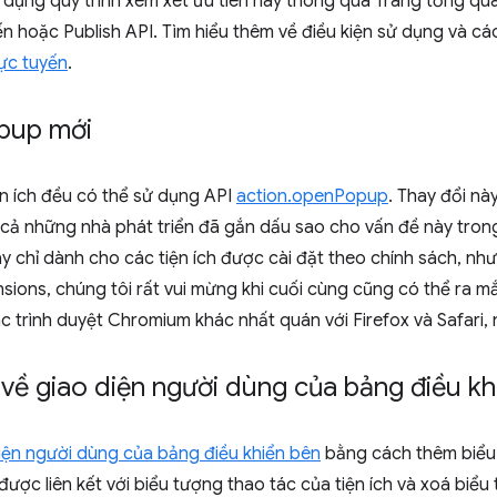
 dụng quy trình xem xét ưu tiên này thông qua Trang tổng qu
 hoặc Publish API. Tìm hiểu thêm về điều kiện sử dụng và c
ực tuyến
.
pup mới
ện ích đều có thể sử dụng API
action.openPopup
. Thay đổi nà
cả những nhà phát triển đã gắn dấu sao cho vấn đề này trong 
ày chỉ dành cho các tiện ích được cài đặt theo chính sách, như
ns, chúng tôi rất vui mừng khi cuối cùng cũng có thể ra mắ
 trình duyệt Chromium khác nhất quán với Firefox và Safari, 
về giao diện người dùng của bảng điều kh
iện người dùng của bảng điều khiển bên
bằng cách thêm biểu
 được liên kết với biểu tượng thao tác của tiện ích và xoá biể