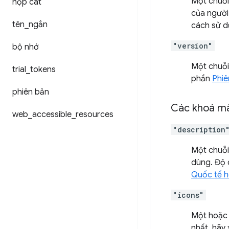
Một chuỗi 
hộp cát
của người
tên
_
ngắn
cách sử d
"version"
bộ nhớ
Một chuỗi 
trial
_
tokens
phần
Phiê
phiên bản
Các khoá mà
web
_
accessible
_
resources
"description
Một chuỗi
dùng. Độ d
Quốc tế 
"icons"
Một hoặc 
nhất, hãy