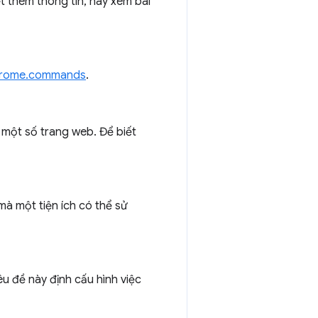
t thêm thông tin, hãy xem bài
rome.commands
.
 một số trang web. Để biết
mà một tiện ích có thể sử
êu đề này định cấu hình việc