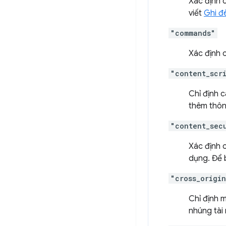
Xác định 
viết
Ghi đ
"commands"
Xác định c
"content_scr
Chỉ định 
thêm thông
"content_sec
Xác định c
dụng. Để 
"cross_origi
Chỉ định m
nhúng tài