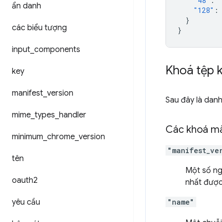
"48"
:
ẩn danh
"128"
:
}
các biểu tượng
}
input
_
components
Khoá tệp k
key
manifest
_
version
Sau đây là danh
mime
_
types
_
handler
Các khoá mà
minimum
_
chrome
_
version
"manifest_ve
tên
Một số ngu
oauth2
nhất được
yêu cầu
"name"