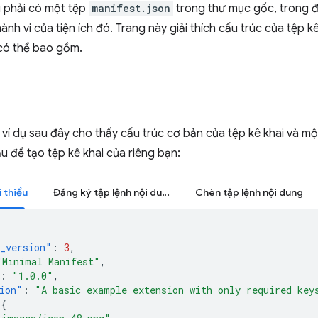
u phải có một tệp
manifest.json
trong thư mục gốc, trong đó
ành vi của tiện ích đó. Trang này giải thích cấu trúc của tệp kê
 có thể bao gồm.
 ví dụ sau đây cho thấy cấu trúc cơ bản của tệp kê khai và m
u để tạo tệp kê khai của riêng bạn:
i thiểu
Đăng ký tập lệnh nội dung
Chèn tập lệnh nội dung
_version"
:
3
,
"Minimal Manifest"
,
:
"1.0.0"
,
ion"
:
"A basic example extension with only required key
{