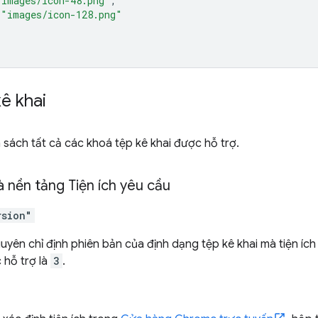
"images/icon-48.png"
,
"images/icon-128.png"
ê khai
 sách tất cả các khoá tệp kê khai được hỗ trợ.
 nền tảng Tiện ích yêu cầu
rsion"
yên chỉ định phiên bản của định dạng tệp kê khai mà tiện ích
 hỗ trợ là
3
.