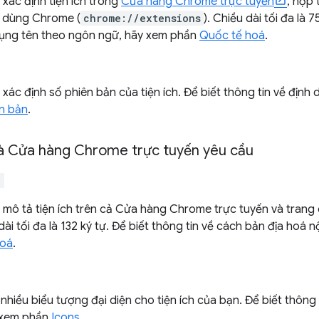
xác định tiện ích trong
Cửa hàng Chrome trực tuyến
, hộp 
 dùng Chrome (
chrome://extensions
). Chiều dài tối đa là 7
ụng tên theo ngôn ngữ, hãy xem phần
Quốc tế hoá
.
xác định số phiên bản của tiện ích. Để biết thông tin về định
n bản
.
 Cửa hàng Chrome trực tuyến yêu cầu
"
 mô tả tiện ích trên cả Cửa hàng Chrome trực tuyến và trang q
ài tối đa là 132 ký tự. Để biết thông tin về cách bản địa hoá
hoá
.
nhiều biểu tượng đại diện cho tiện ích của bạn. Để biết thôn
 xem phần
Icons
.