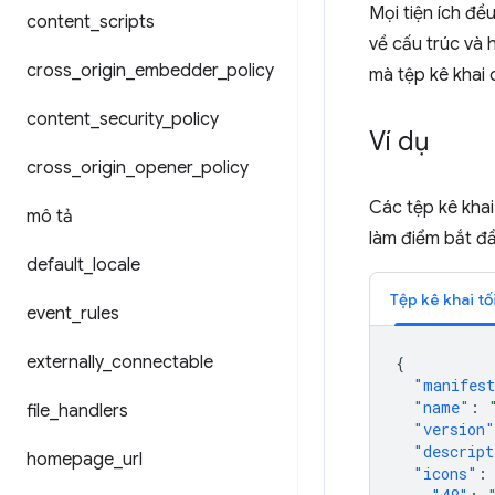
Mọi tiện ích đề
content
_
scripts
về cấu trúc và h
cross
_
origin
_
embedder
_
policy
mà tệp kê khai
content
_
security
_
policy
Ví dụ
cross
_
origin
_
opener
_
policy
Các tệp kê khai
mô tả
làm điểm bắt đầ
default
_
locale
Tệp kê khai tố
event
_
rules
externally
_
connectable
{
"manifest
"name"
:
file
_
handlers
"version"
"descript
homepage
_
url
"icons"
: