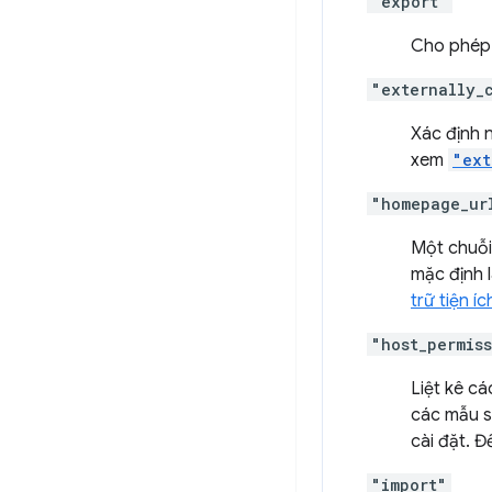
"export"
Cho phép 
"externally_
Xác định n
xem
"ext
"homepage_ur
Một chuỗi 
mặc định 
trữ tiện íc
"host_permis
Liệt kê c
các mẫu s
cài đặt. 
"import"