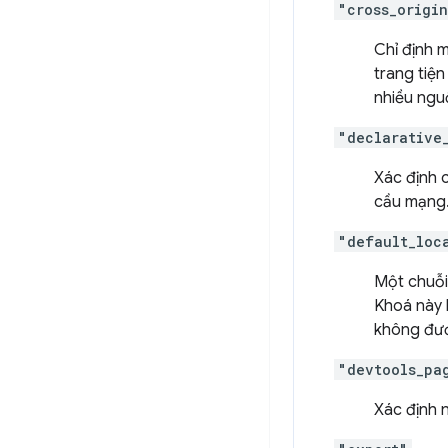
"cross_origi
Chỉ định 
trang tiệ
nhiều ngu
"declarative
Xác định 
cầu mạng
"default_loc
Một chuỗi 
Khoá này 
không đượ
"devtools_pa
Xác định 