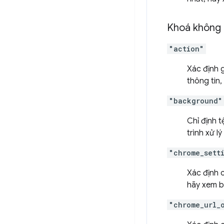
Khoá không 
"action"
Xác định 
thông tin
"background"
Chỉ định t
trình xử l
"chrome_sett
Xác định 
hãy xem b
"chrome_url_