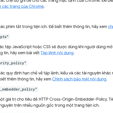
các chế độ ghi đè cho các trang mặc định của Chrome. Để biế
è các trang của Chrome
.
ác phím tắt trong tiện ích. Để biết thêm thông tin, hãy xem
ch
ipts"
các tệp JavaScript hoặc CSS sẽ được dùng khi người dùng mở
 tin, hãy xem bài viết
Tập lệnh nội dung
.
urity_policy"
ác quy định hạn chế về tập lệnh, kiểu và các tài nguyên khác 
biết thêm thông tin, hãy xem
Chính sách bảo mật nội dung
.
n_embedder_policy"
ột giá trị cho tiêu đề HTTP Cross-Origin-Embedder-Policy. Ti
 nguyên trên nhiều nguồn gốc trong một trang tiện ích.