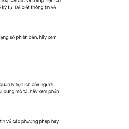
thoại cài đặt và trang Tiện ích
5 ký tự. Để biết thông tin về
 dạng số phiên bản, hãy xem
uản lý tiện ích của người
 nội dung mô tả, hãy xem phần
g tin về các phương pháp hay