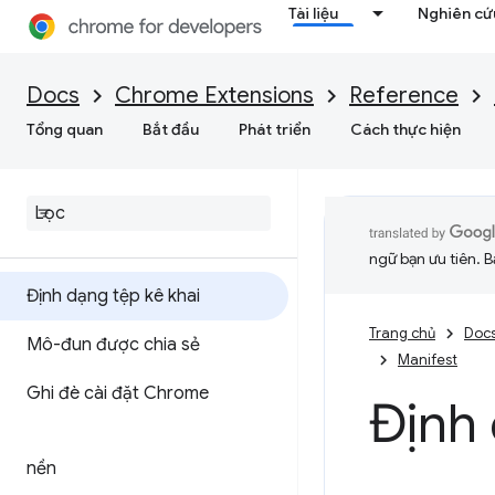
Tài liệu
Nghiên cứu
Docs
Chrome Extensions
Reference
Tổng quan
Bắt đầu
Phát triển
Cách thực hiện
ngữ bạn ưu tiên. B
Định dạng tệp kê khai
Trang chủ
Doc
Mô-đun được chia sẻ
Manifest
Ghi đè cài đặt Chrome
Định 
nền