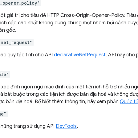
n_opener_policy"
một giá trị cho tiêu đề HTTP Cross-Origin-Opener-Policy. Tiê
n ích cấp cao nhất không dùng chung một nhóm bối cảnh duyệt 
ồn gốc.
_net_request"
các quy tắc tĩnh cho API
declarativeNetRequest
. API này cho
.
ale"
xác định ngôn ngữ mặc định của một tiện ích hỗ trợ nhiều ngôn
là bắt buộc trong các tiện ích được bản địa hoá và không đượ
c bản địa hoá. Để biết thêm thông tin, hãy xem phần
Quốc tế
ge"
những trang sử dụng API
DevTools
.