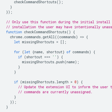
checkCommandShortcuts
();
}
});
// Only use this function during the initial install
// installation the user may have intentionally unas
function
checkCommandShortcuts
()
{
chrome
.
commands
.
getAll
((
commands
)
=
>
{
let
missingShortcuts
=
[];
for
(
let
{
name
,
shortcut
}
of
commands
)
{
if
(
shortcut
===
''
)
{
missingShortcuts
.
push
(
name
);
}
}
if
(
missingShortcuts
.
length
 > 
0
)
{
// Update the extension UI to inform the user 
// commands are currently unassigned.
}
});
}