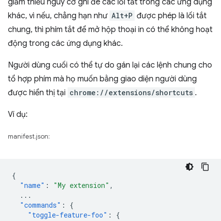
giảm thiểu nguy cơ ghi đè các lối tắt trong các ứng dụng
khác, vì nếu, chẳng hạn như
Alt+P
được phép là lối tắt
chung, thì phím tắt để mở hộp thoại in có thể không hoạt
động trong các ứng dụng khác.
Người dùng cuối có thể tự do gán lại các lệnh chung cho
tổ hợp phím mà họ muốn bằng giao diện người dùng
được hiển thị tại
chrome://extensions/shortcuts
.
Ví dụ:
manifest.json:
{
"name"
:
"My extension"
,
...
"commands"
:
{
"toggle-feature-foo"
:
{