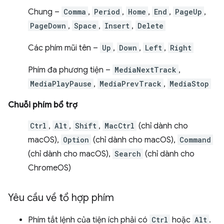
Chung –
Comma
,
Period
,
Home
,
End
,
PageUp
,
PageDown
,
Space
,
Insert
,
Delete
Các phím mũi tên –
Up
,
Down
,
Left
,
Right
Phím đa phương tiện –
MediaNextTrack
,
MediaPlayPause
,
MediaPrevTrack
,
MediaStop
Chuỗi phím bổ trợ
Ctrl
,
Alt
,
Shift
,
MacCtrl
(chỉ dành cho
macOS),
Option
(chỉ dành cho macOS),
Command
(chỉ dành cho macOS),
Search
(chỉ dành cho
ChromeOS)
Yêu cầu về tổ hợp phím
Phím tắt lệnh của tiện ích phải có
Ctrl
hoặc
Alt
.