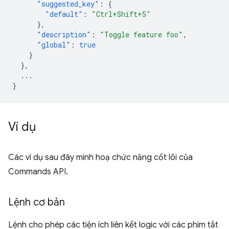
"suggested_key"
:
{
"default"
:
"Ctrl+Shift+5"
},
"description"
:
"Toggle feature foo"
,
"global"
:
true
}
},
...
}
Ví dụ
Các ví dụ sau đây minh hoạ chức năng cốt lõi của
Commands API.
Lệnh cơ bản
Lệnh cho phép các tiện ích liên kết logic với các phím tắt