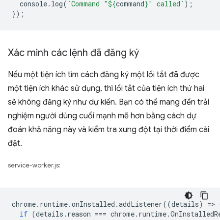
console
.
log
(
`Command "
${
command
}
" called`
);
});
Xác minh các lệnh đã đăng ký
Nếu một tiện ích tìm cách đăng ký một lối tắt đã được
một tiện ích khác sử dụng, thì lối tắt của tiện ích thứ hai
sẽ không đăng ký như dự kiến. Bạn có thể mang đến trải
nghiệm người dùng cuối mạnh mẽ hơn bằng cách dự
đoán khả năng này và kiểm tra xung đột tại thời điểm cài
đặt.
service-worker.js:
chrome
.
runtime
.
onInstalled
.
addListener
((
details
)
=
>
if
(
details
.
reason
===
chrome
.
runtime
.
OnInstalledR