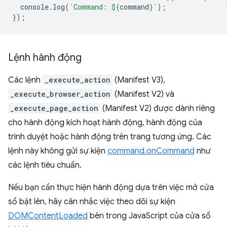
console
.
log
(
`Command: 
${
command
}
`
);
});
Lệnh hành động
Các lệnh
_execute_action
(Manifest V3),
_execute_browser_action
(Manifest V2) và
_execute_page_action
(Manifest V2) được dành riêng
cho hành động kích hoạt hành động, hành động của
trình duyệt hoặc hành động trên trang tương ứng. Các
lệnh này không gửi sự kiện
command.onCommand
như
các lệnh tiêu chuẩn.
Nếu bạn cần thực hiện hành động dựa trên việc mở cửa
sổ bật lên, hãy cân nhắc việc theo dõi sự kiện
DOMContentLoaded
bên trong JavaScript của cửa sổ