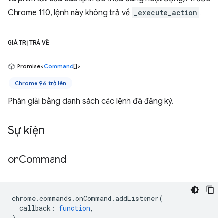
Chrome 110, lệnh này không trả về
_execute_action
.
GIÁ TRỊ TRẢ VỀ
Promise<
Command
[]>
Chrome 96 trở lên
Phân giải bằng danh sách các lệnh đã đăng ký.
Sự kiện
on
Command
chrome
.
commands
.
onCommand
.
addListener
(
callback
:
function
,
)