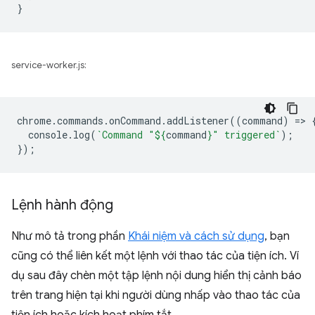
}
service-worker.js:
chrome
.
commands
.
onCommand
.
addListener
((
command
)
=
>
console
.
log
(
`Command "
${
command
}
" triggered`
);
});
Lệnh hành động
Như mô tả trong phần
Khái niệm và cách sử dụng
, bạn
cũng có thể liên kết một lệnh với thao tác của tiện ích. Ví
dụ sau đây chèn một tập lệnh nội dung hiển thị cảnh báo
trên trang hiện tại khi người dùng nhấp vào thao tác của