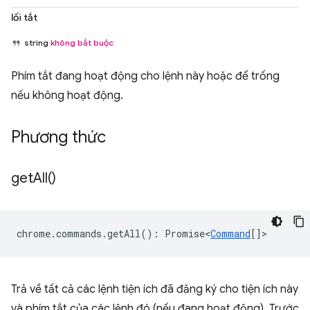
lối tắt
string
không bắt buộc
Phím tắt đang hoạt động cho lệnh này hoặc để trống
nếu không hoạt động.
Phương thức
get
All(
)
chrome
.
commands
.
getAll
()
:
Promise<
Command
[]
>
Trả về tất cả các lệnh tiện ích đã đăng ký cho tiện ích này
và phím tắt của các lệnh đó (nếu đang hoạt động). Trước