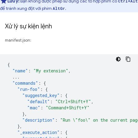
Lưu ý:
Bạn không được phép sử dụng các tổ hợp phím có
Ctrl+Alt
để tránh xung đột với phím
.
AltGr
Xử lý sự kiện lệnh
manifest.json:
{
"name"
:
"My extension"
,
...
"commands"
:
{
"run-foo"
:
{
"suggested_key"
:
{
"default"
:
"Ctrl+Shift+Y"
,
"mac"
:
"Command+Shift+Y"
},
"description"
:
"Run \"foo\" on the current pag
},
"_execute_action"
:
{