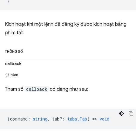
Kích hoạt khi một lệnh đã đăng ký được kích hoạt bằng
phím tắt.
THÔNG SỐ
callback
hàm
Tham số
callback
có dạng như sau:
(
command
:
string
,
tab?
:
tabs.Tab
) =>
void