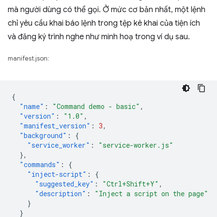
mà người dùng có thể gọi. Ở mức cơ bản nhất, một lệnh
chỉ yêu cầu khai báo lệnh trong tệp kê khai của tiện ích
và đăng ký trình nghe như minh hoạ trong ví dụ sau.
manifest.json:
{
"name"
:
"Command demo - basic"
,
"version"
:
"1.0"
,
"manifest_version"
:
3
,
"background"
:
{
"service_worker"
:
"service-worker.js"
},
"commands"
:
{
"inject-script"
:
{
"suggested_key"
:
"Ctrl+Shift+Y"
,
"description"
:
"Inject a script on the page"
}
}