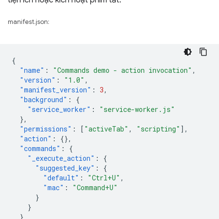
tiện ích hoặc kích hoạt phím tắt.
manifest.json:
{
"name"
:
"Commands demo - action invocation"
,
"version"
:
"1.0"
,
"manifest_version"
:
3
,
"background"
:
{
"service_worker"
:
"service-worker.js"
},
"permissions"
:
[
"activeTab"
,
"scripting"
],
"action"
:
{},
"commands"
:
{
"_execute_action"
:
{
"suggested_key"
:
{
"default"
:
"Ctrl+U"
,
"mac"
:
"Command+U"
}
}
}