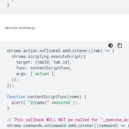
}
service-worker.js:
chrome
.
action
.
onClicked
.
addListener
((
tab
)
=
>
{
chrome
.
scripting
.
executeScript
({
target
:
{
tabId
:
tab
.
id
},
func
:
contentScriptFunc
,
args
:
[
'action'
],
});
});
function
contentScriptFunc
(
name
)
{
alert
(
`"
${
name
}
" executed`
);
}
// This callback WILL NOT be called for "_execute_ac
chrome
.
commands
.
onCommand
.
addListener
((
command
)
=
>