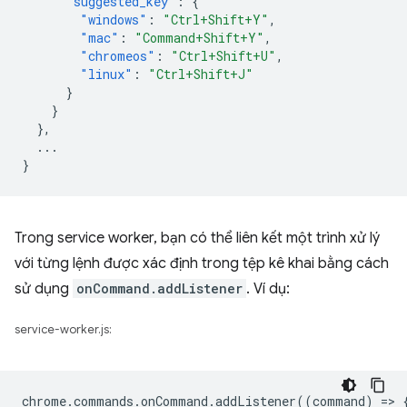
"suggested_key"
:
{
"windows"
:
"Ctrl+Shift+Y"
,
"mac"
:
"Command+Shift+Y"
,
"chromeos"
:
"Ctrl+Shift+U"
,
"linux"
:
"Ctrl+Shift+J"
}
}
},
...
}
Trong service worker, bạn có thể liên kết một trình xử lý
với từng lệnh được xác định trong tệp kê khai bằng cách
sử dụng
onCommand.addListener
. Ví dụ:
service-worker.js:
chrome
.
commands
.
onCommand
.
addListener
((
command
)
=
>