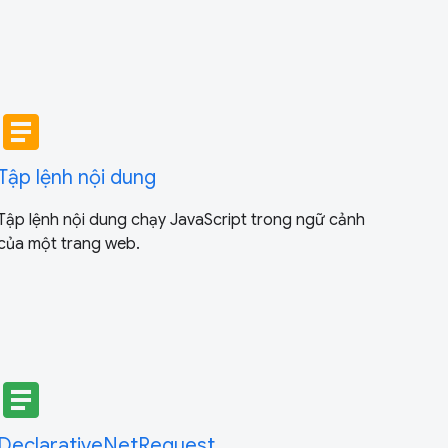
article
Tập lệnh nội dung
Tập lệnh nội dung chạy JavaScript trong ngữ cảnh
của một trang web.
article
DeclarativeNetRequest