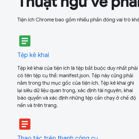
Thuật ngữ về ph
Tiện ích Chrome bao gồm nhiều phần đóng vai trò kh
article
Tệp kê khai
Tệp kê khai của tiện ích là tệp bắt buộc duy nhất phải
có tên tệp cụ thể: manifest.json. Tệp này cũng phải
nằm trong thư mục gốc của tiện ích. Tệp kê khai ghi
lại siêu dữ liệu quan trọng, xác định tài nguyên, khai
báo quyền và xác định những tệp cần chạy ở chế độ
nền và trên trang.
article
Thao tác trên thanh công cụ