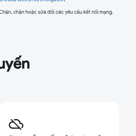
Chặn, chặn hoặc sửa đổi các yêu cầu kết nối mạng.
tuyến
cloud_off